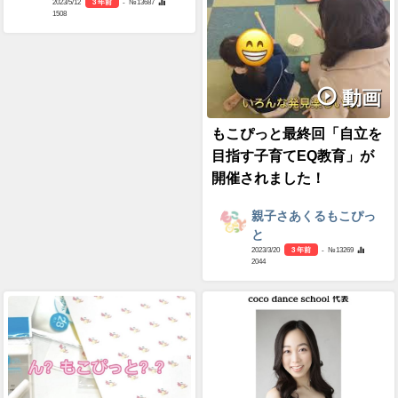
2023/5/12
3 年前
- №13687
1508
動画
もこぴっと最終回「自立を
目指す子育てEQ教育」が
開催されました！
親子さあくるもこぴっ
と
2023/3/20
3 年前
- №13269
2044