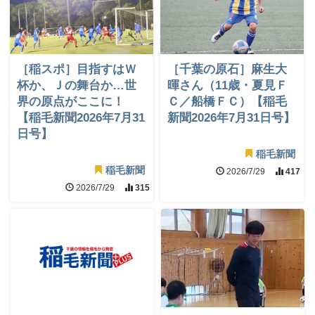
［稲スポ］目指すはＷ
［千葉の原石］麻生大
杯か、Ｊの舞台か…世
暉さん（11歳・夏見Ｆ
界の原点がここに！
Ｃ／船橋ＦＣ）【稲毛
【稲毛新聞2026年7月31
新聞2026年7月31日号】
日号】
稲毛新聞
稲毛新聞
2026/7/29
417
2026/7/29
315