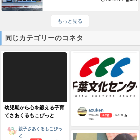
2025/3/13
403
もっと見る
同じカテゴリーのコネタ
幼児期から心を鍛える子育
azuken
てさあくるもこぴっと
2018/4/29
8 年前
- №3179
2480
親子さあくるもこぴっ
と