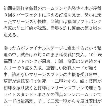
初回先頭打者荻野のホームランと先発佐々木が序盤
３回をパーフェクトに抑える好投を見せ、勢いに乗
ったマリーンズが快勝。２戦目は福岡ソフトバンク
有原の前に打線が沈黙。雪辱を許し運命の第３戦を
迎える。
勝った方がファイナルステージに進出するという緊
迫の中、試合は０対０のまま延長戦に突入。10回表
福岡ソフトバンクが周東、川瀬、柳田の３連続タイ
ムリーで３点を先取。重苦しい敗戦ムードが漂う
中、諦めないマリーンズファンの声援を受け角中、
荻野が連続安打で無死一・二塁とする。続く藤岡が
初球を振り抜くと打球はマリーンズファンで埋まる
ライトスタンドへまさかの同点３ランホームランで
ムードは最高潮、そして二死一塁から今度は安田が