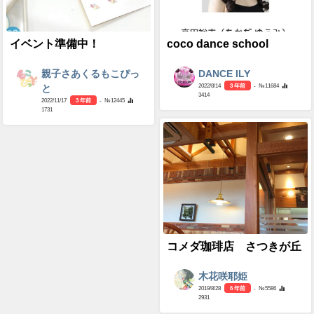
イベント準備中！
coco dance school
親子さあくるもこぴっ
DANCE ILY
2022/8/14
3 年前
- №11684
と
3414
2022/11/17
3 年前
- №12445
1731
コメダ珈琲店 さつきが丘
木花咲耶姫
2019/8/28
6 年前
- №5586
2931