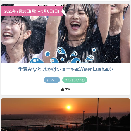
2026年7月20日(月) ～9月6日(日)
千葉みなと 水かけショー✨🌊Water Lush🌊✨
イベント
さんばしひろば
337