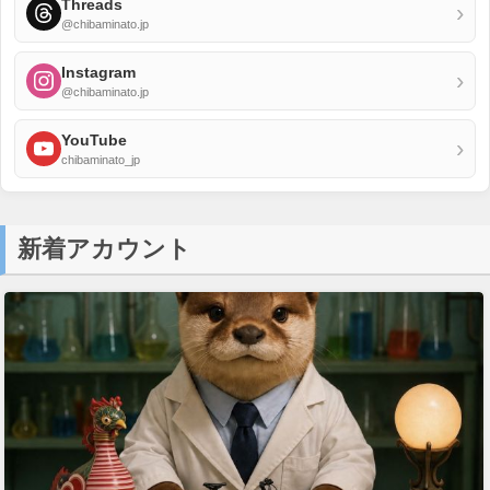
Threads
›
@chibaminato.jp
Instagram
›
@chibaminato.jp
YouTube
›
chibaminato_jp
新着アカウント