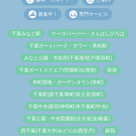
募集中！
専門サービス
千葉みなと駅
ケーズハーバー・さんばしひろば
千葉ポートパーク・タワー・美術館
みなと公園・市役所(千葉港/登戸/新田町)
千葉ポートスクエア(問屋町/出洲港)
新港
幸町団地・ガーデンタウン(幸町)
千葉駅(新千葉/新町/富士見/栄町)
千葉中央(新宿/神明町/本千葉町/中央)
千葉公園・中央図書館(弁天/松波/椿森)
西千葉(千葉大学/みどり台/西登戸)
蘇我