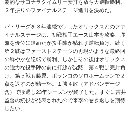
劇的なサヨナラタイムリー安打を放ち大逆転勝利。
２年振りのファイナルステージ進出を決めた。
パ・リーグを３年連続で制したオリックスとのファ
イナルステージは、初戦相手エース山本を攻略、序
盤を優位に進めたが投手陣が粘れず逆転負け、続く
第２戦はファーストステージの再現のような最終回
の鮮やかな逆転で勝利、しかしその後はオリックス
の強力な投手陣の前に打線が沈黙。第４戦は完封負
け、第５戦も藤原、ポランコのソロホームランで２
点を返すのが精一杯。１勝４敗（アドバンデージ
含）で敗退し23年シーズンが終了した。すぐに吉井
監督の続投が発表されたので来季の巻き返しを期待
したい。