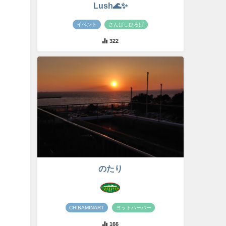
Lush🌊✨
イベント
さんばしひろば
322
のたり
CHIBAMINART
ヨットハーバー
166