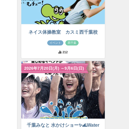
ネイス体操教室 カスミ西千葉校
イベント
西千葉
212
2026年7月20日(月) ～9月6日(日)
千葉みなと 水かけショー✨🌊Water