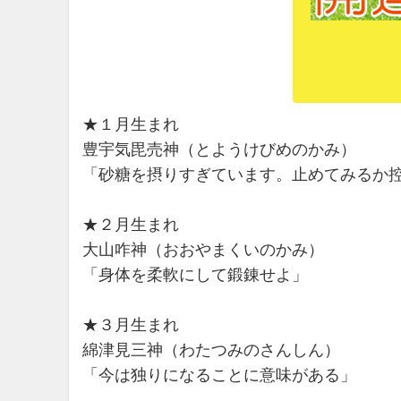
★１月生まれ
豊宇気毘売神（とようけびめのかみ）
「砂糖を摂りすぎています。止めてみるか
★２月生まれ
大山咋神（おおやまくいのかみ）
「身体を柔軟にして鍛錬せよ」
★３月生まれ
綿津見三神（わたつみのさんしん）
「今は独りになることに意味がある」