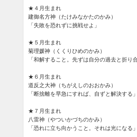
★４月生まれ
建御名方神（たけみなかたのかみ）
「失敗を恐れずに挑戦せよ」
★５月生まれ
菊理媛神（くくりひめのかみ）
「和解すること。先ずは自分の過去と折り
★６月生まれ
道反之大神（ちがえしのおおかみ）
「断捨離を早急にすれば、自ずと解決する
★７月生まれ
八雷神（やついかづちのかみ）
「恐れに立ち向かうこと。それは光になる