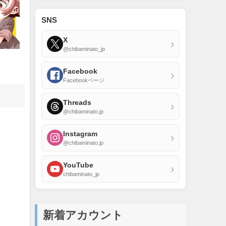
SNS
X
›
@chibaminato_jp
Facebook
›
Facebookページ
Threads
›
@chibaminato.jp
Instagram
›
@chibaminato.jp
YouTube
›
chibaminato_jp
新着アカウント