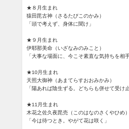
★８月生まれ
猿田毘古神（さるたびこのかみ）
「頭で考えず、身体に聞け」
★９月生まれ
伊耶那美命（いざなみのみこと）
「大事な場面に、今こそ素直な気持ちを相
★10月生まれ
天照大御神（あまてらすおおみかみ）
「陽あれば陰生ずる。どちらも併せて受け
★11月生まれ
木花之佐久夜毘売（このはなのさくやひめ
「今は待つとき。やがて花は咲く」