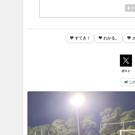
新
すてき！
わかる。
ポスト
こ