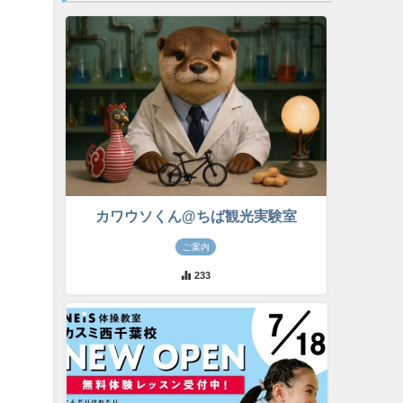
カワウソくん@ちば観光実験室
ご案内
233