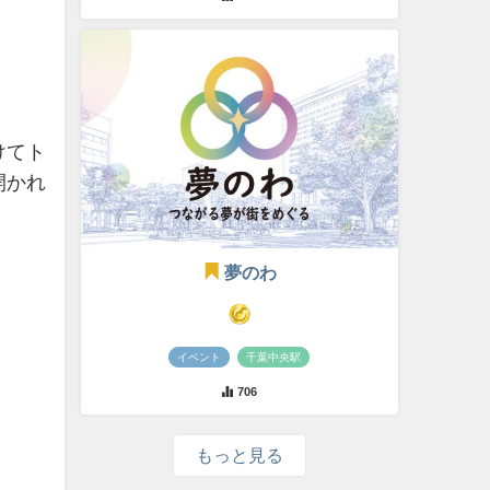
けてト
開かれ
夢のわ
イベント
千葉中央駅
706
もっと見る