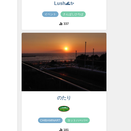
Lush🌊✨
イベント
さんばしひろば
337
のたり
CHIBAMINART
ヨットハーバー
181