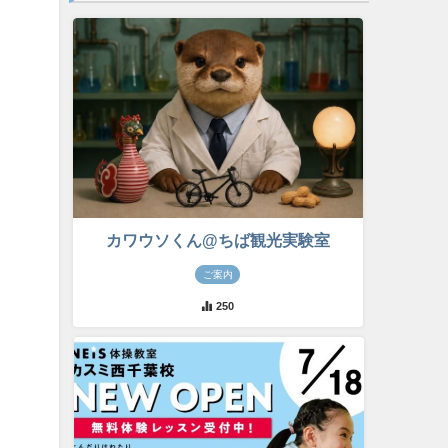
カワウソくん@ちば観光実験室
ご案内
250