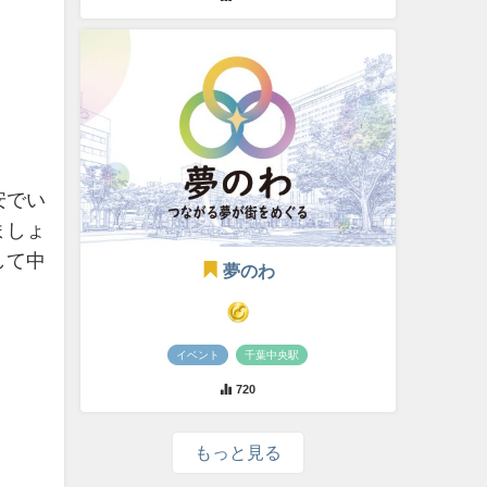
安でい
ましょ
して中
夢のわ
イベント
千葉中央駅
720
もっと見る