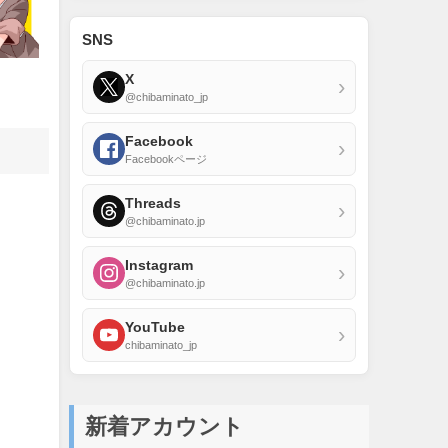
SNS
X
›
@chibaminato_jp
Facebook
›
Facebookページ
Threads
›
@chibaminato.jp
Instagram
›
@chibaminato.jp
YouTube
›
chibaminato_jp
新着アカウント