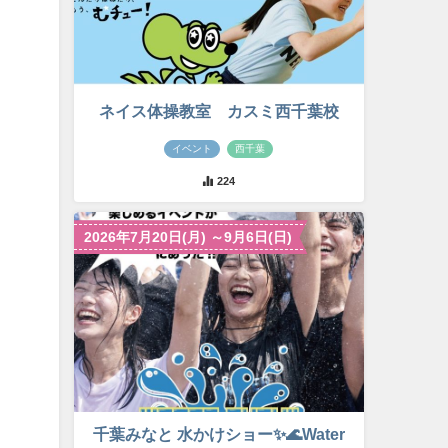
ネイス体操教室 カスミ西千葉校
イベント
西千葉
224
2026年7月20日(月) ～9月6日(日)
千葉みなと 水かけショー✨🌊Water