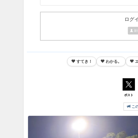
ログ
新
すてき！
わかる。
ポスト
こ