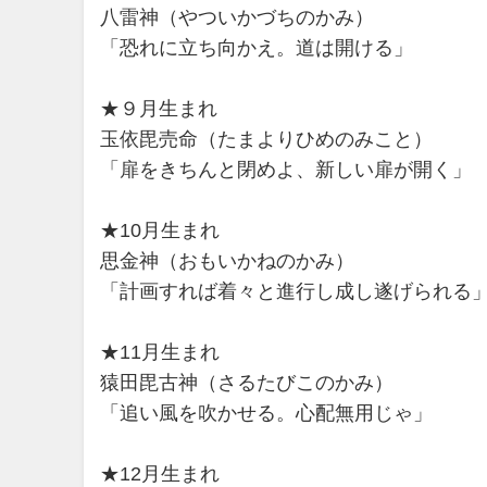
八雷神（やついかづちのかみ）
「恐れに立ち向かえ。道は開ける」
★９月生まれ
玉依毘売命（たまよりひめのみこと）
「扉をきちんと閉めよ、新しい扉が開く」
★10月生まれ
思金神（おもいかねのかみ）
「計画すれば着々と進行し成し遂げられる
★11月生まれ
猿田毘古神（さるたびこのかみ）
「追い風を吹かせる。心配無用じゃ」
★12月生まれ