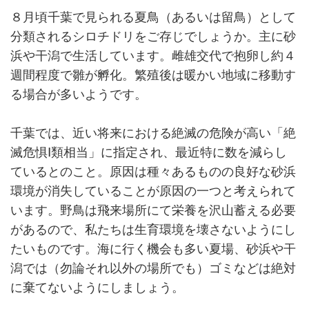
８月頃千葉で見られる夏鳥（あるいは留鳥）として
分類されるシロチドリをご存じでしょうか。主に砂
浜や干潟で生活しています。雌雄交代で抱卵し約４
週間程度で雛が孵化。繁殖後は暖かい地域に移動す
る場合が多いようです。
千葉では、近い将来における絶滅の危険が高い「絶
滅危惧Ⅰ類相当」に指定され、最近特に数を減らし
ているとのこと。原因は種々あるものの良好な砂浜
環境が消失していることが原因の一つと考えられて
います。野鳥は飛来場所にて栄養を沢山蓄える必要
があるので、私たちは生育環境を壊さないようにし
たいものです。海に行く機会も多い夏場、砂浜や干
潟では（勿論それ以外の場所でも）ゴミなどは絶対
に棄てないようにしましょう。