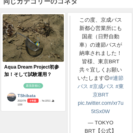
同じカテゴリーのコネタ
この度、京成バス
新都心営業所にも
国産（日野自動
車）の連節バスが
納車されました！
皆様、東京BRT
Aqua Dream Project初参
共々宜しくお願い
加！そして試験運用？
いたします😊
#連節
バス
#京成バス
#東
幕張新都心
京BRT
TShibata
2022/7/9
4 年前
- №11511
pic.twitter.com/xr7u
1230
5tSx0W
— TOKYO
BRT【公式】