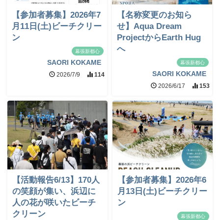
【参加者募集】2026年7
【名称変更のお知ら
月11日(土)ビーチクリー
せ】Aqua Dream
ン
ProjectからEarth Hug
へ
幕張新都心
SAORI KOKAME
幕張新都心
SAORI KOKAME
2026/7/9
114
2026/6/17
153
【活動報告6/13】170人
【参加者募集】2026年6
の笑顔が集い、浜辺に
月13日(土)ビーチクリー
人の花が咲いたビーチ
ン
クリーン
幕張新都心