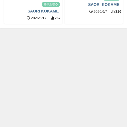
SAORI KOKAME
幕張新都心
SAORI KOKAME
2026/6/7
310
2026/6/17
267