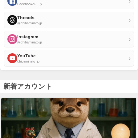
›
Facebookページ
Threads
›
@chibaminato.jp
Instagram
›
@chibaminato.jp
YouTube
›
chibaminato_jp
新着アカウント