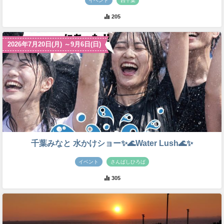
イベント
西千葉
205
2026年7月20日(月) ～9月6日(日)
千葉みなと 水かけショー✨🌊Water Lush🌊✨
イベント
さんばしひろば
305