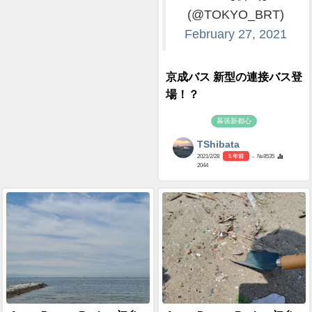
(@TOKYO_BRT)
February 27, 2021
京成バス 新型の連接バス登
場！？
幕張新都心
TShibata
2021/2/28
5 年前
- №8535
2044