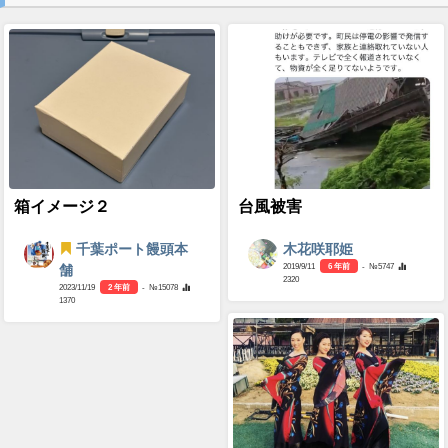
箱イメージ２
台風被害
千葉ポート饅頭本
木花咲耶姫
2019/9/11
6 年前
- №5747
舗
2320
2023/11/19
2 年前
- №15078
1370