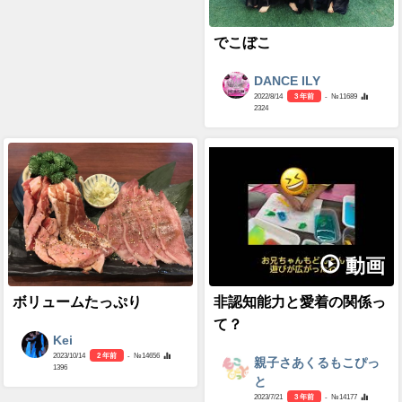
でこぼこ
DANCE ILY
2022/8/14
3 年前
- №11689
2324
動画
ボリュームたっぷり
非認知能力と愛着の関係っ
て？
Kei
2023/10/14
2 年前
- №14656
親子さあくるもこぴっ
1396
と
2023/7/21
3 年前
- №14177