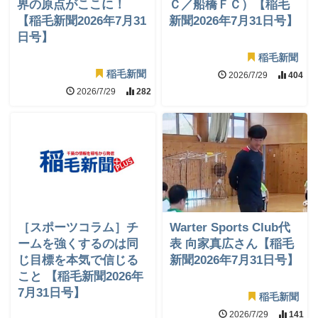
界の原点がここに！
Ｃ／船橋ＦＣ）【稲毛
【稲毛新聞2026年7月31
新聞2026年7月31日号】
日号】
稲毛新聞
稲毛新聞
2026/7/29
404
2026/7/29
282
［スポーツコラム］チ
Warter Sports Club代
ームを強くするのは同
表 向家真広さん【稲毛
じ目標を本気で信じる
新聞2026年7月31日号】
こと 【稲毛新聞2026年
7月31日号】
稲毛新聞
2026/7/29
141