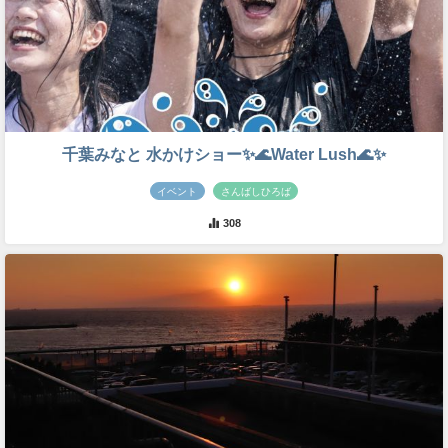
千葉みなと 水かけショー✨🌊Water Lush🌊✨
イベント
さんばしひろば
308