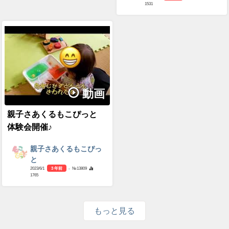
1531
動画
親子さあくるもこぴっと
体験会開催♪
親子さあくるもこぴっ
と
2023/6/1
3 年前
- №13809
1765
もっと見る