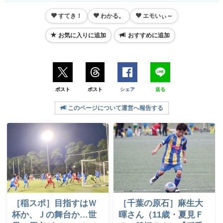
すてき！
わかる。
エモいぃ～
お気に入りに追加
おすすめに追加
ポスト
ポスト
シェア
送る
このページについて運営へ報告する
［稲スポ］目指すはＷ
［千葉の原石］麻生大
杯か、Ｊの舞台か…世
暉さん（11歳・夏見Ｆ