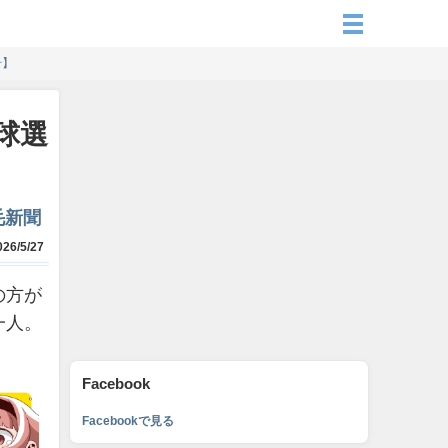
号】
球選
毛新聞
26/5/27
の方が
一人。
Facebook
Facebookで見る