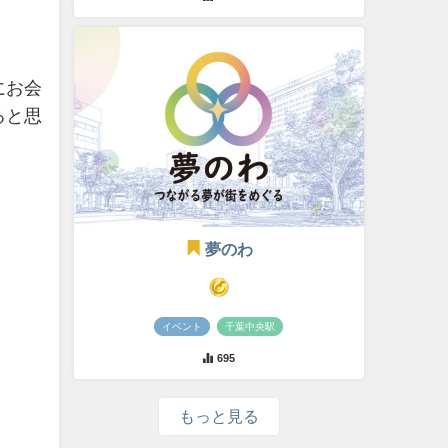
にお会
ると思
夢のわ
イベント
千葉中央駅
695
もっと見る