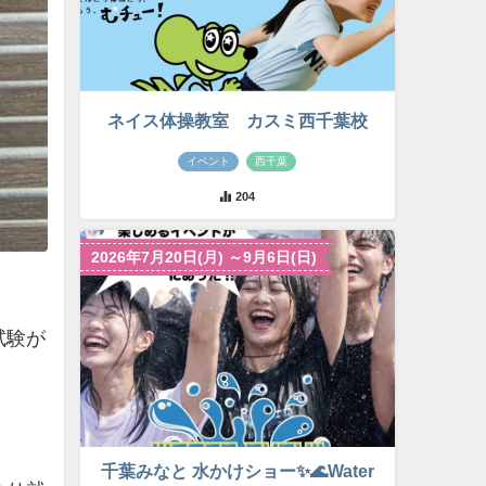
ネイス体操教室 カスミ西千葉校
イベント
西千葉
204
2026年7月20日(月) ～9月6日(日)
試験が
千葉みなと 水かけショー✨🌊Water