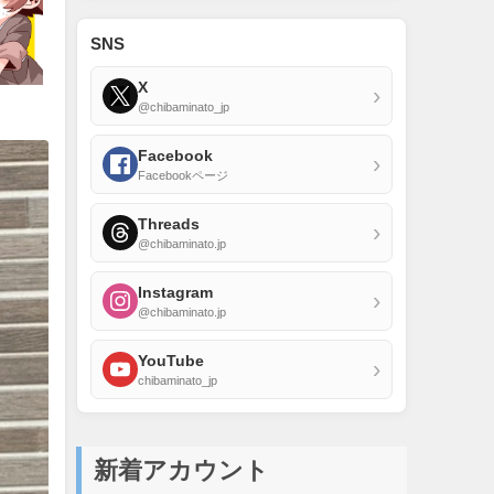
SNS
X
›
@chibaminato_jp
Facebook
›
Facebookページ
Threads
›
@chibaminato.jp
Instagram
›
@chibaminato.jp
YouTube
›
chibaminato_jp
新着アカウント