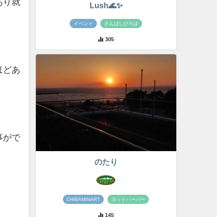
あり就
Lush🌊✨
イベント
さんばしひろば
305
ほどあ
事がで
のたり
CHIBAMINART
ヨットハーバー
145