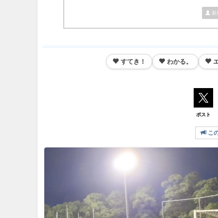
新
すてき！
わかる。
ポスト
こ