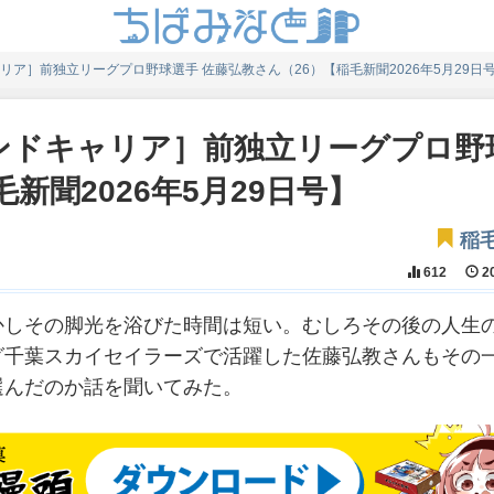
ア］前独立リーグプロ野球選手 佐藤弘教さん（26）【稲毛新聞2026年5月29日
ンドキャリア］前独立リーグプロ野
新聞2026年5月29日号】
稲
612
20
しその脚光を浴びた時間は短い。むしろその後の人生
グ千葉スカイセイラーズで活躍した佐藤弘教さんもその
選んだのか話を聞いてみた。