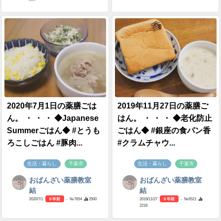
2020年7月1日の薬膳ごは
2019年11月27日の薬膳ご
ん。 ・ ・ ・ ◆Japanese
はん。 ・ ・ ・ ◆老化防止
Summerごはん◆ #とうも
ごはん◆ #銀座の食パン香
ろこしごはん #豚肉...
#クラムチャウ...
生活・暮らし
千葉市
生活・暮らし
千葉市
おばんざい薬膳教室
おばんざい薬膳教室
結
結
2020/7/1
6 年前
- №7654
2500
2019/11/27
6 年前
- №6521
2216