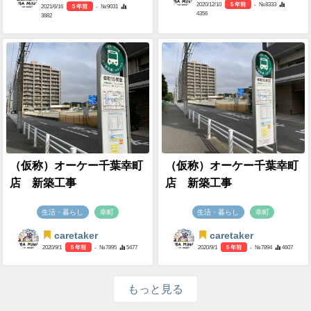
2020/12/10
5 年前
- №8333
2021/6/16
5 年前
- №9031
4356
3882
（仮称）オーケー千葉幸町
（仮称）オーケー千葉幸町
店 新築工事
店 新築工事
生活・暮らし
幸町
生活・暮らし
幸町
caretaker
caretaker
2020/9/1
5 年前
- №7895
5477
2020/9/1
5 年前
- №7894
4607
もっと見る