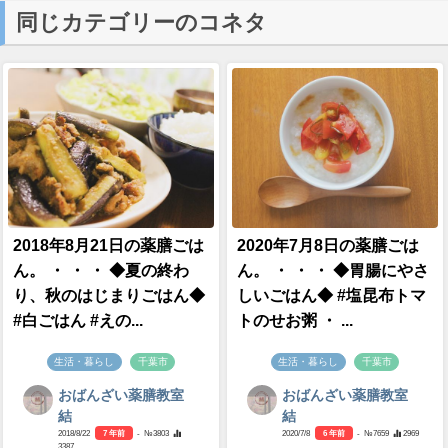
同じカテゴリーのコネタ
2018年8月21日の薬膳ごは
2020年7月8日の薬膳ごは
ん。 ・ ・ ・ ◆夏の終わ
ん。 ・ ・ ・ ◆胃腸にやさ
り、秋のはじまりごはん◆
しいごはん◆ #塩昆布トマ
#白ごはん #えの...
トのせお粥 ・ ...
生活・暮らし
千葉市
生活・暮らし
千葉市
おばんざい薬膳教室
おばんざい薬膳教室
結
結
2018/8/22
7 年前
- №3803
2020/7/8
6 年前
- №7659
2969
3387