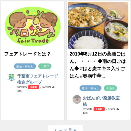
フェアトレードとは？
2019年6月12日の薬膳ごは
ん。 ・ ・ ・ ◆雨の日ごは
生活・暮らし
千葉市
ん◆ #はと麦エキス入りご
はん #春雨中華...
千葉市フェアトレード
推進グループ
2023/3/25
3 年前
- №13374
生活・暮らし
千葉市
1822
おばんざい薬膳教室
結
2019/6/12
7 年前
- №5032
1848
もっと見る