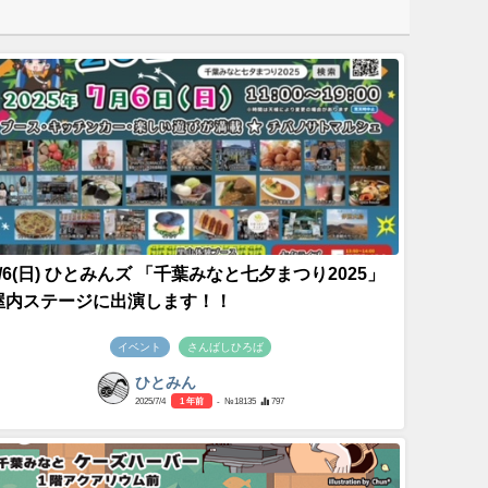
7/6(日) ひとみんズ 「千葉みなと七夕まつり2025」
屋内ステージに出演します！！
イベント
さんばしひろば
ひとみん
2025/7/4
1 年前
- №18135
797