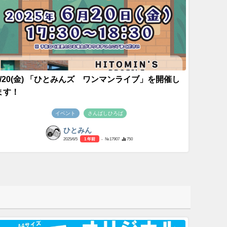
6/20(金) 「ひとみんズ ワンマンライブ」を開催し
ます！
イベント
さんばしひろば
ひとみん
2025/6/5
1 年前
- №17907
750