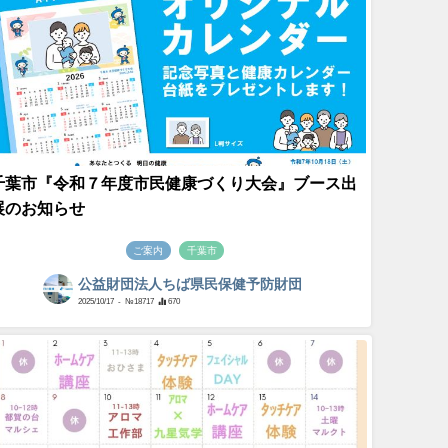
千葉市『令和７年度市民健康づくり大会』ブース出
展のお知らせ
ご案内
千葉市
公益財団法人ちば県民保健予防財団
2025/10/17
- №18717
670