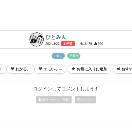
ひとみん
2024/8/21
1 年前
- №16476
920
ご案内
千葉市
！
わかる。
エモいぃ～
お気に入りに追加
おす
ログインしてコメントしよう！
新規アカウント登録
ログイン