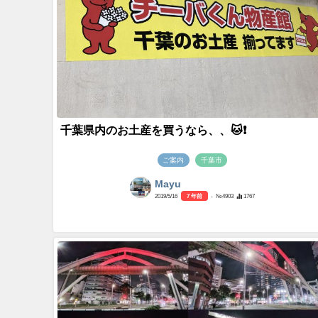
千葉県内のお土産を買うなら、、🐱❗️
ご案内
千葉市
Mayu
2019/5/16
7 年前
- №4903
1767