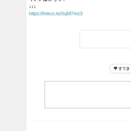
↓↓↓
https://linkco.re/XqM74rz3
すてき