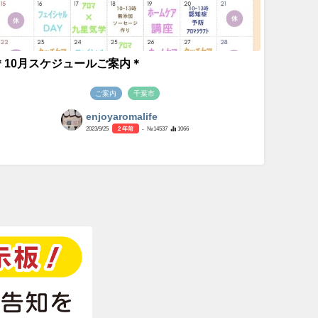
＊10月スケジュールご案内＊
ご案内
千葉市
enjoyaromalife
2023/9/25
2 年前
- №14537
1066