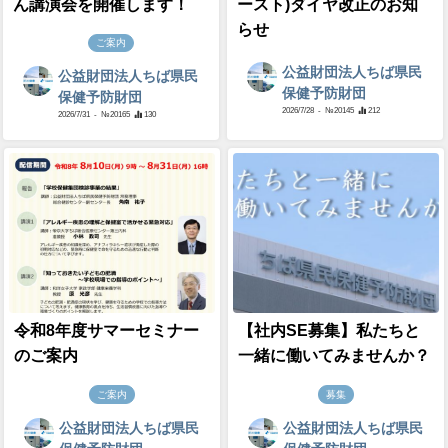
ん講演会を開催します！
ースト)ダイヤ改正のお知
らせ
ご案内
公益財団法人ちば県民
公益財団法人ちば県民
保健予防財団
保健予防財団
2026/7/28
- №20145
212
2026/7/31
- №20165
130
令和8年度サマーセミナー
【社内SE募集】私たちと
のご案内
一緒に働いてみませんか？
ご案内
募集
公益財団法人ちば県民
公益財団法人ちば県民