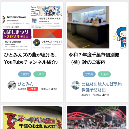
ひとみんズの曲が聴ける、
令和７年度千葉市個別健
YouTubeチャンネル紹介♪
（検）診のご案内
ご案内
千葉市
ご案内
千葉市
ひとみん
公益財団法人ちば県民
2025/5/2
1 年前
- №17724
927
保健予防財団
2026/2/4
- №19309
448