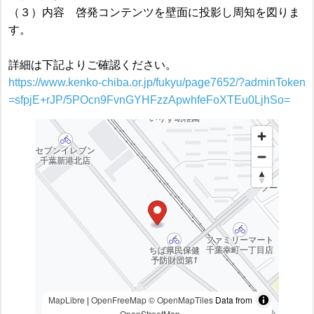
（３）内容 啓発コンテンツを壁面に投影し周知を図りま
す。
詳細は下記よりご確認ください。
https://www.kenko-chiba.or.jp/fukyu/page7652/?adminToken
=sfpjE+rJP/5POcn9FvnGYHFzzApwhfeFoXTEu0LjhSo=
MapLibre
|
OpenFreeMap
© OpenMapTiles
Data from
OpenStreetMap