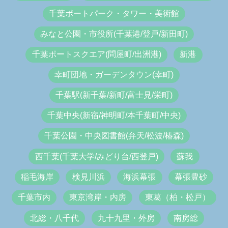
千葉ポートパーク・タワー・美術館
みなと公園・市役所(千葉港/登戸/新田町)
千葉ポートスクエア(問屋町/出洲港)
新港
幸町団地・ガーデンタウン(幸町)
千葉駅(新千葉/新町/富士見/栄町)
千葉中央(新宿/神明町/本千葉町/中央)
千葉公園・中央図書館(弁天/松波/椿森)
西千葉(千葉大学/みどり台/西登戸)
蘇我
稲毛海岸
検見川浜
海浜幕張
幕張豊砂
千葉市内
東京湾岸・内房
東葛（柏・松戸）
北総・八千代
九十九里・外房
南房総