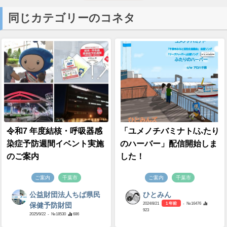
同じカテゴリーのコネタ
令和7 年度結核・呼吸器感
「ユメノチバミナト/ふたり
染症予防週間イベント実施
のハーバー」配信開始しま
のご案内
した！
ご案内
千葉市
ご案内
千葉市
公益財団法人ちば県民
ひとみん
2024/8/21
1 年前
- №16476
保健予防財団
923
2025/9/22
- №18530
686