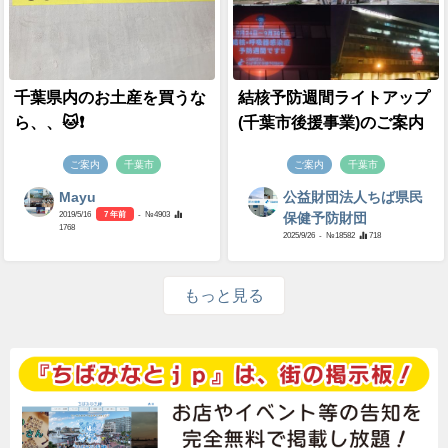
千葉県内のお土産を買うな
結核予防週間ライトアップ
ら、、🐱❗️
(千葉市後援事業)のご案内
ご案内
千葉市
ご案内
千葉市
Mayu
公益財団法人ちば県民
2019/5/16
7 年前
- №4903
保健予防財団
1768
2025/9/26
- №18582
718
もっと見る