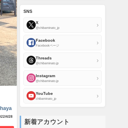
SNS
X
›
@chibaminato_jp
Facebook
›
Facebookページ
Threads
›
@chibaminato.jp
Instagram
›
@chibaminato.jp
YouTube
›
chibaminato_jp
ihaya
22/4/28
新着アカウント