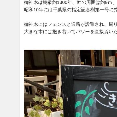
御神木は樹齢約1300年、幹の周囲は約9ｍ、
昭和10年には千葉県の指定記念樹第一号に
御神木にはフェンスと通路が設置され、周
大きな木には抱き着いてパワーを直接貰い