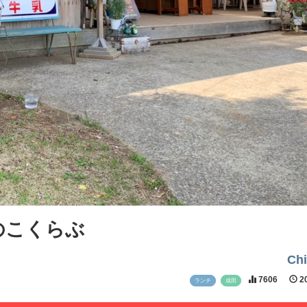
のこくらぶ
Ch
7606
20
ランチ
成田