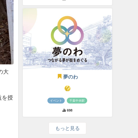
の大
夢のわ
益を授
イベント
千葉中央駅
698
もっと見る