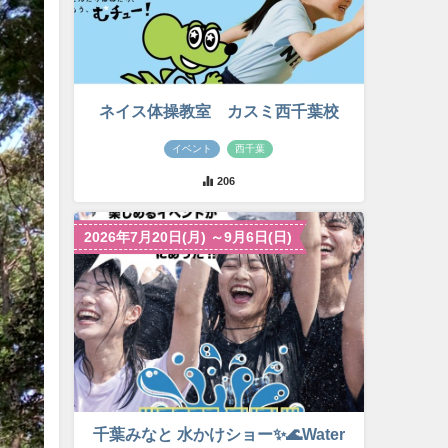
ネイス体操教室 カスミ西千葉校
イベント
西千葉
206
2026年7月20日(月) ～9月6日(日)
千葉みなと 水かけショー✨🌊Water