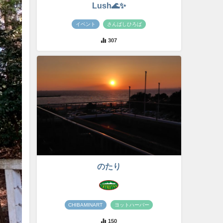
Lush🌊✨
イベント
さんばしひろば
307
のたり
CHIBAMINART
ヨットハーバー
150