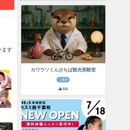
います
カワウソくん@ちば観光実験室
ご案内
212