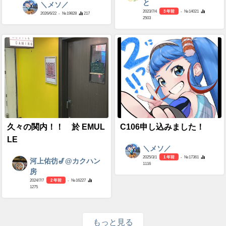
と
＼メソ／
2023/7/4
3 年前
- №14021
2026/6/22
- №19828
217
2503
久々の関内！！ 於 EMUL
C106申し込みました！
LE
＼メソ／
2025/3/1
1 年前
- №17361
河上佑彷🎷@カクハン
1116
房
2024/7/7
2 年前
- №16227
1275
もっと見る