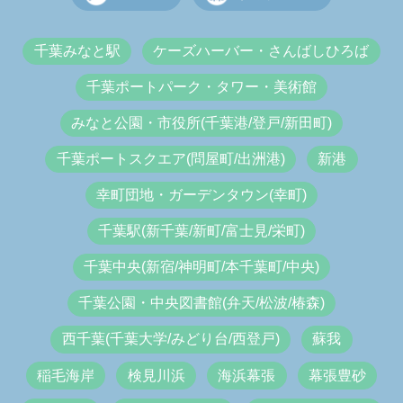
千葉みなと駅
ケーズハーバー・さんばしひろば
千葉ポートパーク・タワー・美術館
みなと公園・市役所(千葉港/登戸/新田町)
千葉ポートスクエア(問屋町/出洲港)
新港
幸町団地・ガーデンタウン(幸町)
千葉駅(新千葉/新町/富士見/栄町)
千葉中央(新宿/神明町/本千葉町/中央)
千葉公園・中央図書館(弁天/松波/椿森)
西千葉(千葉大学/みどり台/西登戸)
蘇我
稲毛海岸
検見川浜
海浜幕張
幕張豊砂