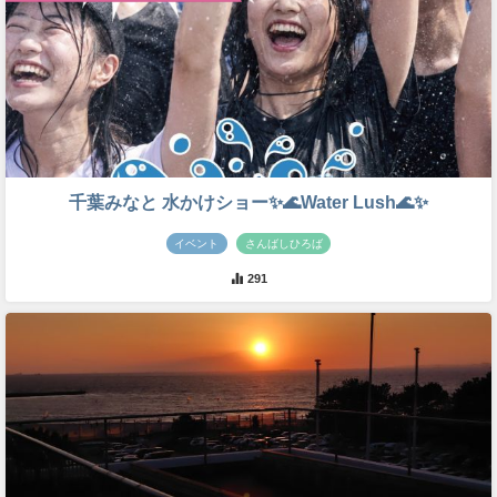
千葉みなと 水かけショー✨🌊Water Lush🌊✨
イベント
さんばしひろば
291