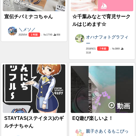
宣伝チバミナコちゃん
☆千葉みなとで育児サーク
ルはじめます☆
＼メソ／
2025/5/4
1 年前
- №17745
858
オハナフォトグラフィ
ー
2018/9/21
7 年前
- №3869
3118
動画
STAYTAS(ステイタス)のギ
EQ遊び楽しいよ！
ルチナちゃん
親子さあくるもこぴっ