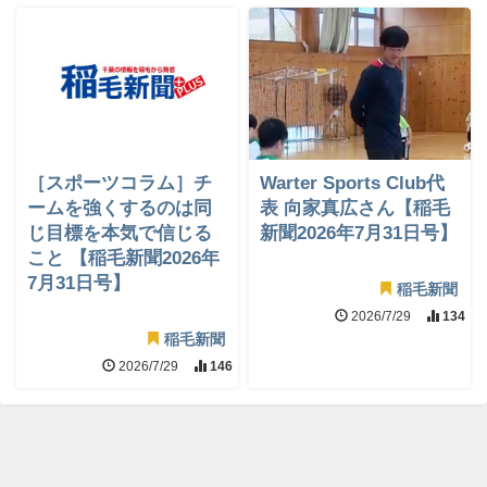
［スポーツコラム］チ
Warter Sports Club代
ームを強くするのは同
表 向家真広さん【稲毛
じ目標を本気で信じる
新聞2026年7月31日号】
こと 【稲毛新聞2026年
7月31日号】
稲毛新聞
2026/7/29
134
稲毛新聞
2026/7/29
146