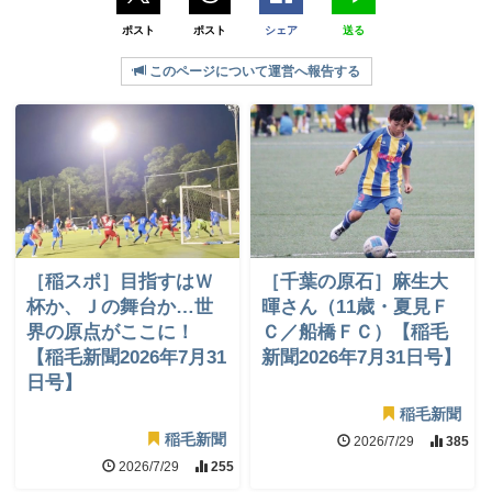
ポスト
ポスト
シェア
送る
このページについて運営へ報告する
［稲スポ］目指すはＷ
［千葉の原石］麻生大
杯か、Ｊの舞台か…世
暉さん（11歳・夏見Ｆ
界の原点がここに！
Ｃ／船橋ＦＣ）【稲毛
【稲毛新聞2026年7月31
新聞2026年7月31日号】
日号】
稲毛新聞
稲毛新聞
2026/7/29
385
2026/7/29
255