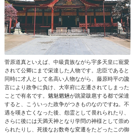
菅原道真といえば、中級貴族ながら宇多天皇に寵愛
されて公卿にまで栄達した人物です。忠臣であると
同時に才人として名高い人物ながら、藤原時平の讒
言により政争に負け、大宰府に左遷されてしまった
ことで有名です。魑魅魍魎が跳梁跋扈する都で栄達
すると、こういった政争がつきものなのですね。不
遇を嘆き亡くなった後、怨霊として畏れられたり、
さらに後には天満天神となり学問の神様として崇め
られたりし、死後なお数奇な変遷をたどったこの御