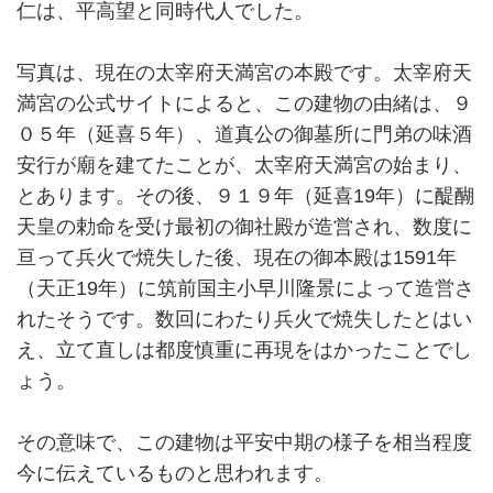
仁は、平高望と同時代人でした。
写真は、現在の太宰府天満宮の本殿です。太宰府天
満宮の公式サイトによると、この建物の由緒は、９
０５年（延喜５年）、道真公の御墓所に門弟の味酒
安行が廟を建てたことが、太宰府天満宮の始まり、
とあります。その後、９１９年（延喜19年）に醍醐
天皇の勅命を受け最初の御社殿が造営され、数度に
亘って兵火で焼失した後、現在の御本殿は1591年
（天正19年）に筑前国主小早川隆景によって造営さ
れたそうです。数回にわたり兵火で焼失したとはい
え、立て直しは都度慎重に再現をはかったことでし
ょう。
その意味で、この建物は平安中期の様子を相当程度
今に伝えているものと思われます。