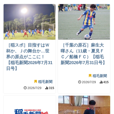
［稲スポ］目指すはＷ
［千葉の原石］麻生大
杯か、Ｊの舞台か…世
暉さん（11歳・夏見Ｆ
界の原点がここに！
Ｃ／船橋ＦＣ）【稲毛
【稲毛新聞2026年7月31
新聞2026年7月31日号】
日号】
稲毛新聞
稲毛新聞
2026/7/29
415
2026/7/29
315