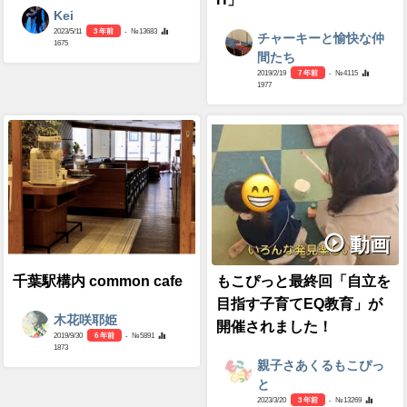
Kei
2023/5/11
3 年前
- №13683
チャーキーと愉快な仲
1675
間たち
2019/2/19
7 年前
- №4115
1977
動画
千葉駅構内 common cafe
もこぴっと最終回「自立を
目指す子育てEQ教育」が
木花咲耶姫
開催されました！
2019/9/30
6 年前
- №5891
1873
親子さあくるもこぴっ
と
2023/3/20
3 年前
- №13269