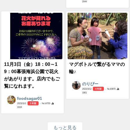
2044
11月3日（金）18：00～1
マグボトルで繋がるママの
9：00幕張海浜公園で花火
輪♪
があがります。店内でもご
のりぴー
覧になれます。
2022/3/12
4 年前
- №10870
1901
foodsagar01
2023/11/1
2 年前
- №14755
3319
もっと見る