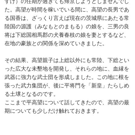
すけ）の任期が過ぎても帰京しようとしませんでし
た。高望が時間を稼いでいる間に、高望の長男であ
る国香は、ざっくり言えば現在の茨城県にあたる常
陸国の源護（みなもとのまもる）の娘を、三男の良
将は下総国相馬郡の犬養春枝の娘を妻とするなど、
在地の豪族との関係を深めていきました。
その結果、高望親子は上総以外にも常陸、下総とい
った広大な未墾地を開発し、それらの地に、血縁を
武器に強力な武士団を形成しました。この地に根を
張った武力集団が、後に平将門を「新皇」たらしめ
る土壌となるのです。
ここまで平高望について話してきたので、高望の最
期についても少しだけ触れておきます。