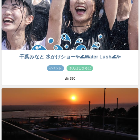
千葉みなと 水かけショー✨🌊Water Lush🌊✨
イベント
さんばしひろば
330