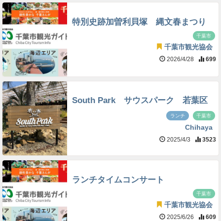
特別史跡加曽利貝塚 縄文春まつり
千葉市
千葉市観光協会
2026/4/28
699
South Park サウスパーク 若葉区
ランチ
千葉市
Chihaya
2025/4/3
3523
ランチタイムコンサート
千葉市
千葉市観光協会
2025/6/26
609