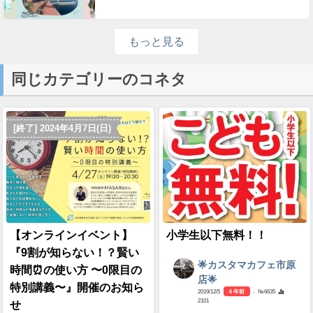
もっと見る
同じカテゴリーのコネタ
[終了] 2024年4月7日(日)
【オンラインイベント】
小学生以下無料！！
『9割が知らない！？賢い
🌟カスタマカフェ市原
時間⏰の使い方 〜0限目の
店🌟
特別講義〜』開催のお知ら
2019/12/5
6 年前
- №6635
2101
せ