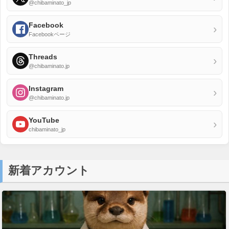
@chibaminato_jp
Facebook
›
Facebookページ
Threads
›
@chibaminato.jp
Instagram
›
@chibaminato.jp
YouTube
›
chibaminato_jp
新着アカウント