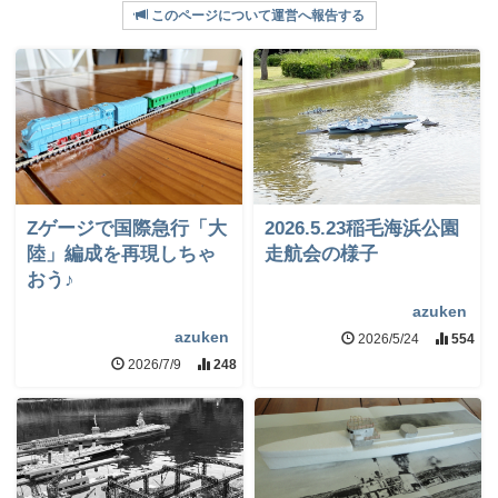
このページについて運営へ報告する
Zゲージで国際急行「大
2026.5.23稲毛海浜公園
陸」編成を再現しちゃ
走航会の様子
おう♪
azuken
azuken
2026/5/24
554
2026/7/9
248