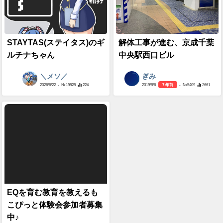
STAYTAS(ステイタス)のギ
解体工事が進む、京成千葉
ルチナちゃん
中央駅西口ビル
＼メソ／
ぎみ
2026/6/22
- №19828
224
2019/8/6
7 年前
- №5409
2661
EQを育む教育を教えるも
こぴっと体験会参加者募集
中♪