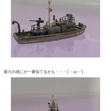
後ろの感じが一番似てるかも・・・(´・ω・`)