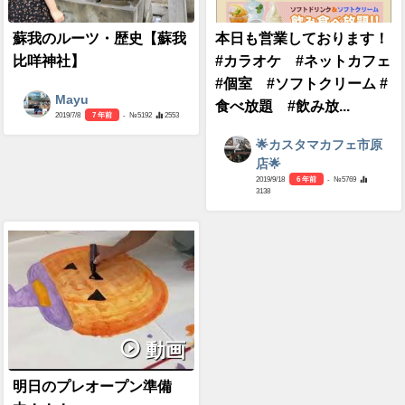
蘇我のルーツ・歴史【蘇我
本日も営業しております！
比咩神社】
#カラオケ #ネットカフェ
#個室 #ソフトクリーム #
Mayu
食べ放題 #飲み放...
2019/7/8
7 年前
- №5192
2553
🌟カスタマカフェ市原
店🌟
2019/9/18
6 年前
- №5769
3138
動画
明日のプレオープン準備