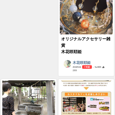
オリジナルアクセサリー雑
貨
木花咲耶姫
木花咲耶姫
2019/5/18
7 年前
- №4905
2203