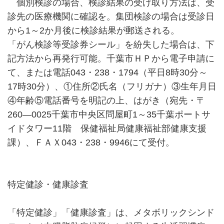
個別検診の場合、検診結果の受け取り方法は、受
診先の医療機関に確認を。集団検診の場合は受診日
から1～2か月後に検診結果が郵送される。
「がん検診等受診券シール」を紛失した場合は、下
記方法から再発行可能。千葉市ＨＰから電子申請に
て、または電話043・238・1794（平日8時30分～
17時30分）、①住所②氏名（フリガナ）③生年月日
④年齢⑤電話番号を明記の上、はがき（宛先・〒
260―0025千葉市中央区問屋町1～35千葉ポートサ
イドタワー11階 保健福祉局健康福祉部健康支援
課）、ＦＡＸ043・238・9946にて受付。
特定健診・健康診査
「特定健診」「健康診査」は、メタボリックシンド