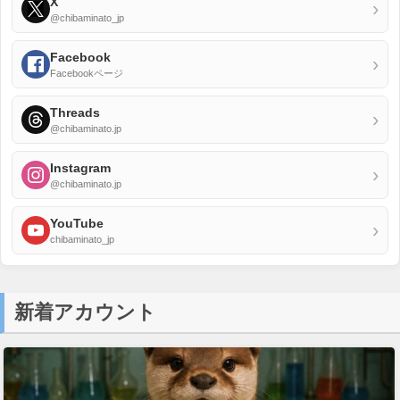
X
›
@chibaminato_jp
Facebook
›
Facebookページ
Threads
›
@chibaminato.jp
Instagram
›
@chibaminato.jp
YouTube
›
chibaminato_jp
新着アカウント