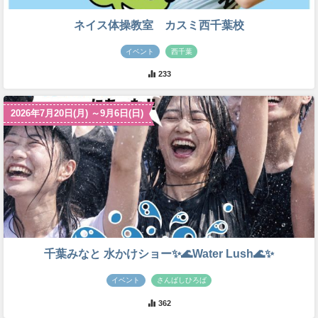
ネイス体操教室 カスミ西千葉校
イベント
西千葉
233
2026年7月20日(月) ～9月6日(日)
千葉みなと 水かけショー✨🌊Water Lush🌊✨
イベント
さんばしひろば
362