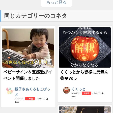
もっと見る
同じカテゴリーのコネタ
動画
ベビーサイン＆五感遊びイ
くくっとから皆様に元気を
ベント開催しました
😆❤️Vo.5
親子さあくるもこぴっ
くくっと
2020/10/12
5 年前
- №8177
と
3005
2023/11/30
2 年前
- №14990
1259