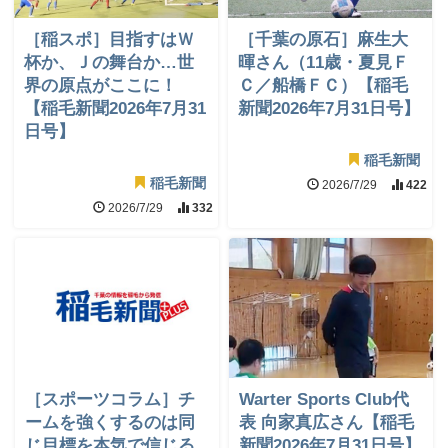
［稲スポ］目指すはＷ
［千葉の原石］麻生大
杯か、Ｊの舞台か…世
暉さん（11歳・夏見Ｆ
界の原点がここに！
Ｃ／船橋ＦＣ）【稲毛
【稲毛新聞2026年7月31
新聞2026年7月31日号】
日号】
稲毛新聞
稲毛新聞
2026/7/29
422
2026/7/29
332
［スポーツコラム］チ
Warter Sports Club代
ームを強くするのは同
表 向家真広さん【稲毛
じ目標を本気で信じる
新聞2026年7月31日号】