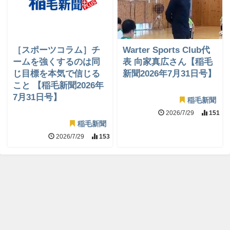
［スポーツコラム］チ
Warter Sports Club代
ームを強くするのは同
表 向家真広さん【稲毛
じ目標を本気で信じる
新聞2026年7月31日号】
こと 【稲毛新聞2026年
7月31日号】
稲毛新聞
2026/7/29
151
稲毛新聞
2026/7/29
153