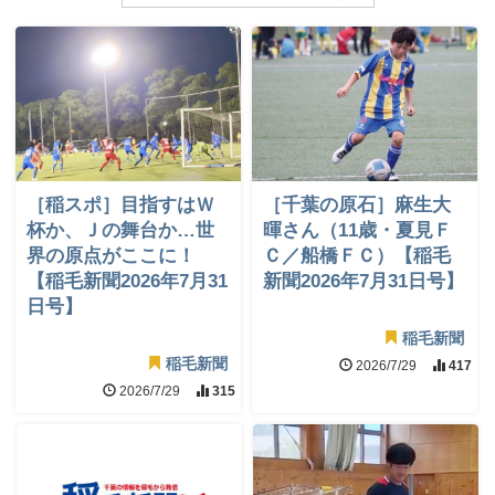
［稲スポ］目指すはＷ
［千葉の原石］麻生大
杯か、Ｊの舞台か…世
暉さん（11歳・夏見Ｆ
界の原点がここに！
Ｃ／船橋ＦＣ）【稲毛
【稲毛新聞2026年7月31
新聞2026年7月31日号】
日号】
稲毛新聞
稲毛新聞
2026/7/29
417
2026/7/29
315