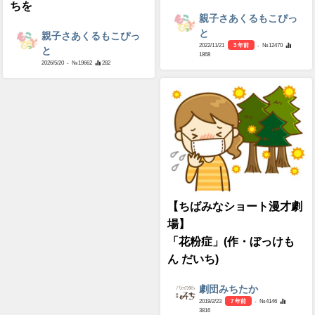
ちを
親子さあくるもこぴっ
と
親子さあくるもこぴっ
2022/11/21
3 年前
- №12470
と
1868
2026/5/20
- №19662
282
【ちばみなショート漫才劇
場】
「花粉症」(作・ぼっけも
ん だいち)
劇団みちたか
2019/2/23
7 年前
- №4146
3816