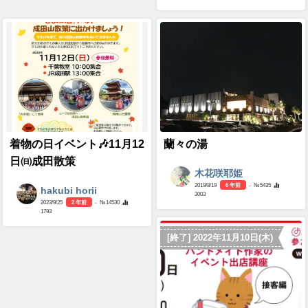
着物の日イベント🎶11月12
蘭々の湯
日㈰成田散策
木花咲耶姫
2019/8/19
6 年前
- №5435
hakubi horii
3003
2023/9/25
2 年前
- №14530
1793
[終了] 2022年11月10日(木)