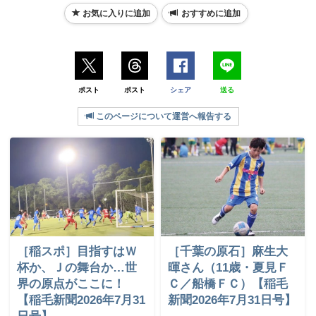
お気に入りに追加
おすすめに追加
ポスト
ポスト
シェア
送る
このページについて運営へ報告する
［稲スポ］目指すはＷ
［千葉の原石］麻生大
杯か、Ｊの舞台か…世
暉さん（11歳・夏見Ｆ
界の原点がここに！
Ｃ／船橋ＦＣ）【稲毛
【稲毛新聞2026年7月31
新聞2026年7月31日号】