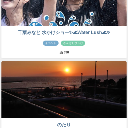
千葉みなと 水かけショー✨🌊Water Lush🌊✨
イベント
さんばしひろば
338
のたり