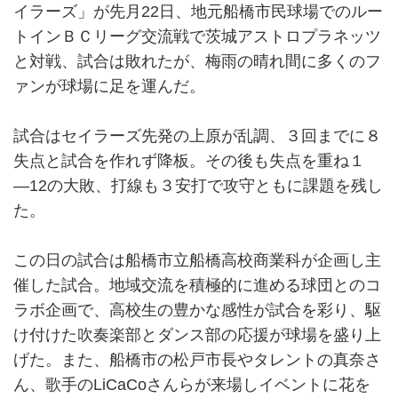
イラーズ」が先月22日、地元船橋市民球場でのルー
トインＢＣリーグ交流戦で茨城アストロプラネッツ
と対戦、試合は敗れたが、梅雨の晴れ間に多くのフ
ァンが球場に足を運んだ。
試合はセイラーズ先発の上原が乱調、３回までに８
失点と試合を作れず降板。その後も失点を重ね１
―12の大敗、打線も３安打で攻守ともに課題を残し
た。
この日の試合は船橋市立船橋高校商業科が企画し主
催した試合。地域交流を積極的に進める球団とのコ
ラボ企画で、高校生の豊かな感性が試合を彩り、駆
け付けた吹奏楽部とダンス部の応援が球場を盛り上
げた。また、船橋市の松戸市長やタレントの真奈さ
ん、歌手のLiCaCoさんらが来場しイベントに花を