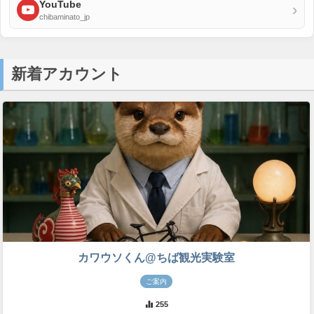
YouTube
›
chibaminato_jp
新着アカウント
カワウソくん@ちば観光実験室
ご案内
255