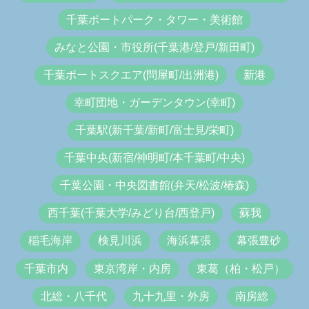
千葉ポートパーク・タワー・美術館
みなと公園・市役所(千葉港/登戸/新田町)
千葉ポートスクエア(問屋町/出洲港)
新港
幸町団地・ガーデンタウン(幸町)
千葉駅(新千葉/新町/富士見/栄町)
千葉中央(新宿/神明町/本千葉町/中央)
千葉公園・中央図書館(弁天/松波/椿森)
西千葉(千葉大学/みどり台/西登戸)
蘇我
稲毛海岸
検見川浜
海浜幕張
幕張豊砂
千葉市内
東京湾岸・内房
東葛（柏・松戸）
北総・八千代
九十九里・外房
南房総