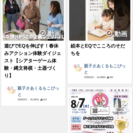
動画
動画
遊びでEQを伸ばす！春休
絵本とEQでこころのそだ
みアクション体験ダイジェ
ちを
スト【シアターゲーム体
親子さあくるもこぴっ
験・縄文将棋・土器づく
と
り】
2026/5/20
- №19662
282
親子さあくるもこぴっ
と
2026/4/21
- №19541
314