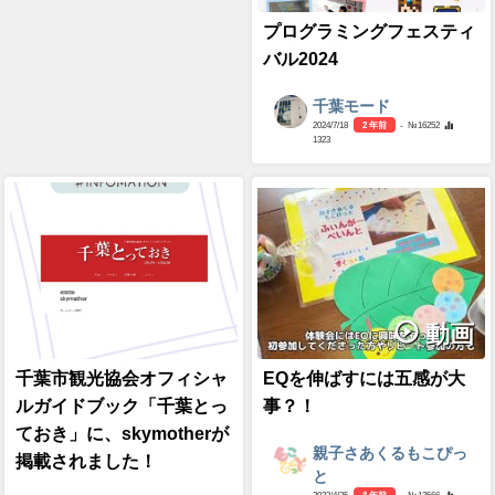
プログラミングフェスティ
バル2024
千葉モード
2024/7/18
2 年前
- №16252
1323
動画
千葉市観光協会オフィシャ
EQを伸ばすには五感が大
ルガイドブック「千葉とっ
事？！
ておき」に、skymotherが
親子さあくるもこぴっ
掲載されました！
と
2023/4/25
3 年前
- №13566