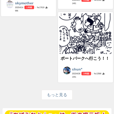
skymother
1461
2025/4/14
1 年前
- №17619
996
ポートパークへ行こう！！
chun*
2023/4/28
3 年前
- №13586
1451
もっと見る