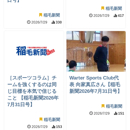
日号】
稲毛新聞
稲毛新聞
2026/7/29
417
2026/7/29
330
［スポーツコラム］チ
Warter Sports Club代
ームを強くするのは同
表 向家真広さん【稲毛
じ目標を本気で信じる
新聞2026年7月31日号】
こと 【稲毛新聞2026年
7月31日号】
稲毛新聞
2026/7/29
151
稲毛新聞
2026/7/29
153