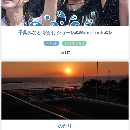
千葉みなと 水かけショー✨🌊Water Lush🌊✨
イベント
さんばしひろば
337
のたり