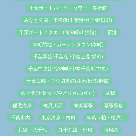
千葉ポートパーク・タワー・美術館
みなと公園・市役所(千葉港/登戸/新田町)
千葉ポートスクエア(問屋町/出洲港)
新港
幸町団地・ガーデンタウン(幸町)
千葉駅(新千葉/新町/富士見/栄町)
千葉中央(新宿/神明町/本千葉町/中央)
千葉公園・中央図書館(弁天/松波/椿森)
西千葉(千葉大学/みどり台/西登戸)
蘇我
稲毛海岸
検見川浜
海浜幕張
幕張豊砂
千葉市内
東京湾岸・内房
東葛（柏・松戸）
北総・八千代
九十九里・外房
南房総