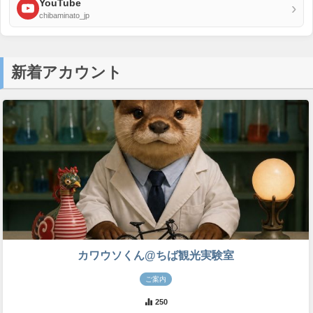
YouTube
›
chibaminato_jp
新着アカウント
カワウソくん@ちば観光実験室
ご案内
250