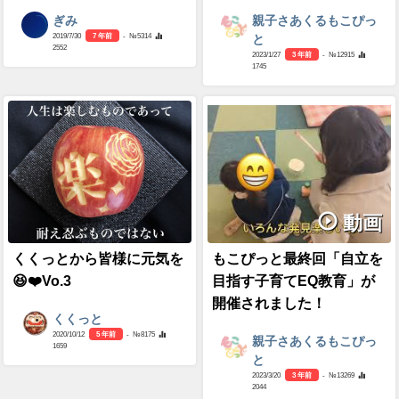
ぎみ
親子さあくるもこぴっ
2019/7/30
7 年前
- №5314
と
2552
2023/1/27
3 年前
- №12915
1745
動画
くくっとから皆様に元気を
もこぴっと最終回「自立を
😆❤️Vo.3
目指す子育てEQ教育」が
開催されました！
くくっと
2020/10/12
5 年前
- №8175
親子さあくるもこぴっ
1659
と
2023/3/20
3 年前
- №13269
2044