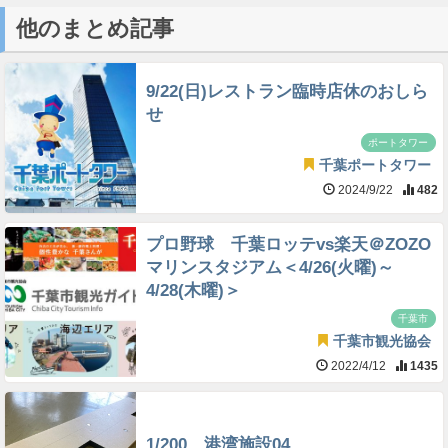
他のまとめ記事
9/22(日)レストラン臨時店休のおしら
せ
ポートタワー
千葉ポートタワー
2024/9/22
482
プロ野球 千葉ロッテvs楽天＠ZOZO
マリンスタジアム＜4/26(火曜)～
4/28(木曜)＞
千葉市
千葉市観光協会
2022/4/12
1435
1/200 港湾施設04