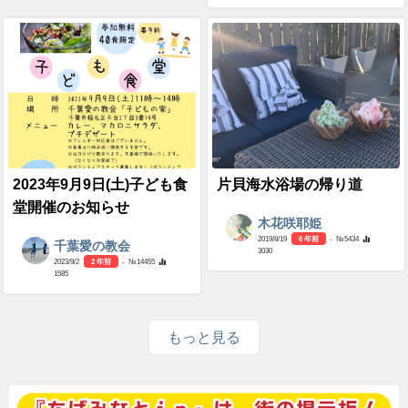
2023年9月9日(土)子ども食
片貝海水浴場の帰り道
堂開催のお知らせ
木花咲耶姫
2019/8/19
6 年前
- №5434
千葉愛の教会
3030
2023/9/2
2 年前
- №14455
1585
もっと見る