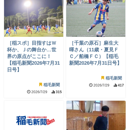
［稲スポ］目指すはＷ
［千葉の原石］麻生大
杯か、Ｊの舞台か…世
暉さん（11歳・夏見Ｆ
界の原点がここに！
Ｃ／船橋ＦＣ）【稲毛
【稲毛新聞2026年7月31
新聞2026年7月31日号】
日号】
稲毛新聞
稲毛新聞
2026/7/29
417
2026/7/29
315