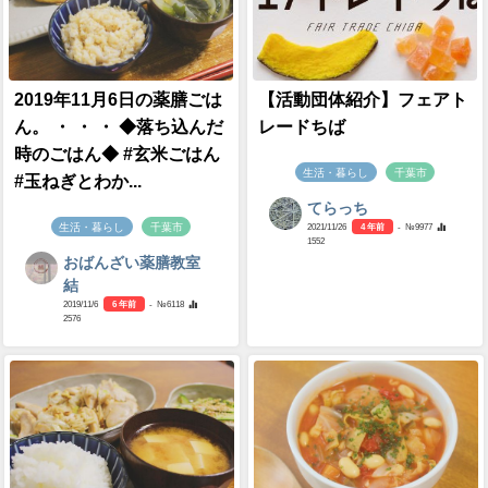
2019年11月6日の薬膳ごは
【活動団体紹介】フェアト
ん。 ・ ・ ・ ◆落ち込んだ
レードちば
時のごはん◆ #玄米ごはん
生活・暮らし
千葉市
#玉ねぎとわか...
てらっち
生活・暮らし
千葉市
2021/11/26
4 年前
- №9977
1552
おばんざい薬膳教室
結
2019/11/6
6 年前
- №6118
2576