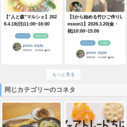
【"人と森"マルシェ】202
【1から始める竹ひご作りL
6.4.19(日)11:00~16:00
esson1】2026.3.20(金・
祝)10:00~15:00
イベント
昭和の森
イベント
千葉市
pinto style
2026/4/16
- №19528
661
pinto style
2026/2/25
- №19369
556
もっと見る
同じカテゴリーのコネタ