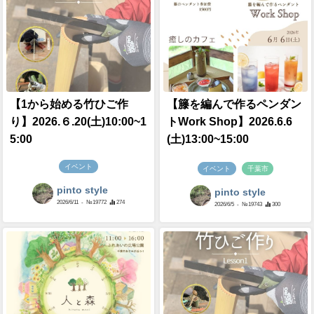
【1から始める竹ひご作
【籐を編んで作るペンダン
り】2026.６.20(土)10:00~1
トWork Shop】2026.6.6
5:00
(土)13:00~15:00
イベント
イベント
千葉市
pinto style
pinto style
2026/6/11
- №19772
274
2026/6/5
- №19743
300