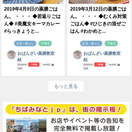
2019年4月9日の薬膳ごは
2019年3月12日の薬膳ごは
ん。 ・ ・ ・ ◆若返りごは
ん。 ・ ・ ・ ◆むくみ対策
ん◆ #美魔女キーマカレー
ごはん◆ #ひじきの混ぜご
#らっきょうと...
はん #わかめと...
生活・暮らし
千葉市
生活・暮らし
千葉市
おばんざい薬膳教室
おばんざい薬膳教室
結
結
2019/4/10
7 年前
- №4422
2019/3/13
7 年前
- №4245
3326
3428
もっと見る