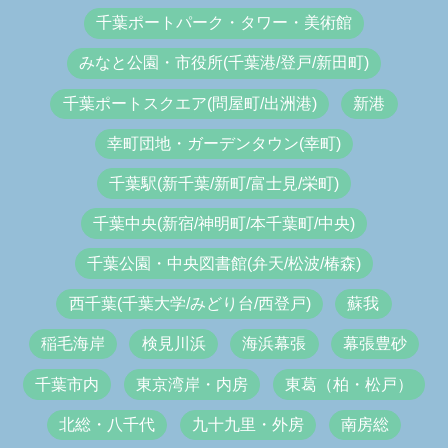
千葉ポートパーク・タワー・美術館
みなと公園・市役所(千葉港/登戸/新田町)
千葉ポートスクエア(問屋町/出洲港)
新港
幸町団地・ガーデンタウン(幸町)
千葉駅(新千葉/新町/富士見/栄町)
千葉中央(新宿/神明町/本千葉町/中央)
千葉公園・中央図書館(弁天/松波/椿森)
西千葉(千葉大学/みどり台/西登戸)
蘇我
稲毛海岸
検見川浜
海浜幕張
幕張豊砂
千葉市内
東京湾岸・内房
東葛（柏・松戸）
北総・八千代
九十九里・外房
南房総