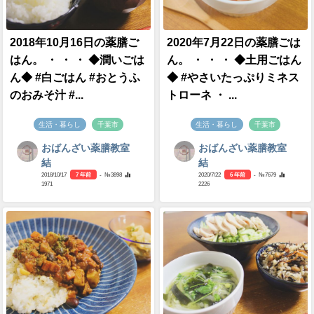
2018年10月16日の薬膳ご
2020年7月22日の薬膳ごは
はん。 ・ ・ ・ ◆潤いごは
ん。 ・ ・ ・ ◆土用ごはん
ん◆ #白ごはん #おとうふ
◆ #やさいたっぷりミネス
のおみそ汁 #...
トローネ ・ ...
生活・暮らし
千葉市
生活・暮らし
千葉市
おばんざい薬膳教室
おばんざい薬膳教室
結
結
2018/10/17
7 年前
- №3898
2020/7/22
6 年前
- №7679
1971
2226