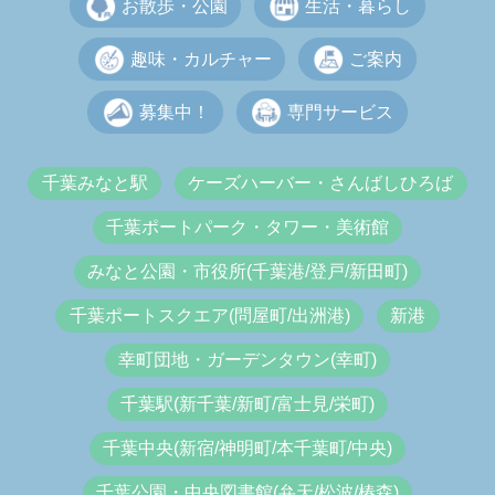
お散歩・公園
生活・暮らし
趣味・カルチャー
ご案内
募集中！
専門サービス
千葉みなと駅
ケーズハーバー・さんばしひろば
千葉ポートパーク・タワー・美術館
みなと公園・市役所(千葉港/登戸/新田町)
千葉ポートスクエア(問屋町/出洲港)
新港
幸町団地・ガーデンタウン(幸町)
千葉駅(新千葉/新町/富士見/栄町)
千葉中央(新宿/神明町/本千葉町/中央)
千葉公園・中央図書館(弁天/松波/椿森)