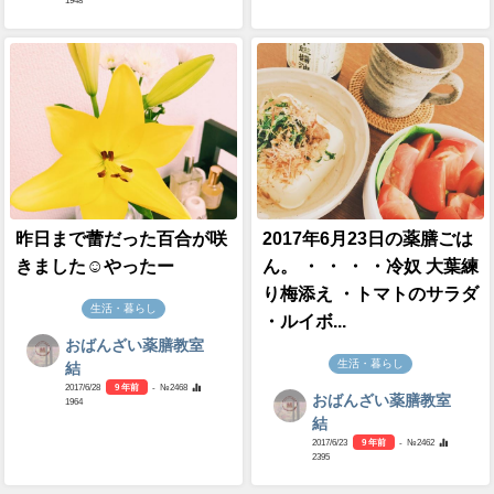
昨日まで蕾だった百合が咲
2017年6月23日の薬膳ごは
きました☺️やったー
ん。 ・ ・ ・ ・冷奴 大葉練
り梅添え ・トマトのサラダ
生活・暮らし
・ルイボ...
おばんざい薬膳教室
生活・暮らし
結
2017/6/28
9 年前
- №2468
おばんざい薬膳教室
1964
結
2017/6/23
9 年前
- №2462
2395