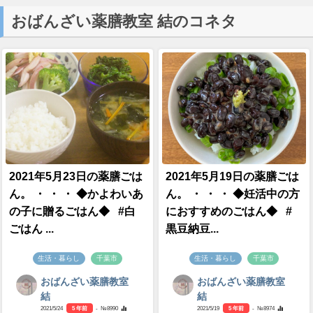
おばんざい薬膳教室 結のコネタ
2021年5月23日の薬膳ごは
2021年5月19日の薬膳ごは
ん。 ・ ・ ・ ◆かよわいあ
ん。 ・ ・ ・ ◆妊活中の方
の子に贈るごはん◆ #白
におすすめのごはん◆ #
ごはん ...
黒豆納豆...
生活・暮らし
千葉市
生活・暮らし
千葉市
おばんざい薬膳教室
おばんざい薬膳教室
結
結
2021/5/24
5 年前
- №8990
2021/5/19
5 年前
- №8974