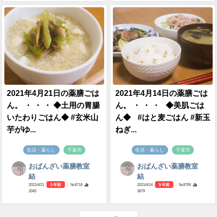
2021年4月21日の薬膳ごは
2021年4月14日の薬膳ごは
ん。 ・ ・ ・ ◆土用の胃腸
ん。 ・ ・ ・ ◆美肌ごは
いたわりごはん◆ #玄米山
ん◆ #はと麦ごはん #新玉
芋がゆ...
ねぎ...
生活・暮らし
千葉市
生活・暮らし
千葉市
おばんざい薬膳教室
おばんざい薬膳教室
結
結
2021/4/21
5 年前
- №8718
2021/4/14
5 年前
- №8706
2045
3679