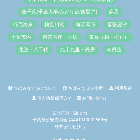
西千葉(千葉大学/みどり台/西登戸)
蘇我
稲毛海岸
検見川浜
海浜幕張
幕張豊砂
千葉市内
東京湾岸・内房
東葛（柏・松戸）
北総・八千代
九十九里・外房
南房総
ちばみなとjpについて
ちばみなぽ交換所
利用規約
個人情報保護方針
お問い合わせ
古物商許可証番号
千葉県公安委員会 第441010002869号
株式会社せひら
© chibaminato.jp