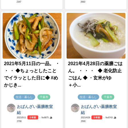
2347
2683
2021年5月11日の一品。 ・
2021年4月28日の薬膳ごは
・ ・ ◆ちょっとしたこと
ん。 ・ ・ ・ ◆ 老化防止
でイラッとした日に◆ #め
ごはん ◆ ・玄米がゆ
かじき...
＋小...
生活・暮らし
千葉市
生活・暮らし
千葉市
おばんざい薬膳教室
おばんざい薬膳教室
結
結
2021/5/11
5 年前
- №8875
2021/4/28
5 年前
- №8743
2708
2500