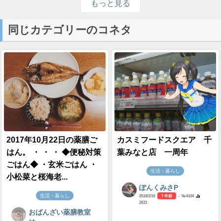
もっと見る
同じカテゴリーのコネタ
2017年10月22日の薬膳ご
カスミフードスクエア 千
はん。 ・ ・ ・ ◆便秘対策
葉みなと店 一周年
ごはん◆ ・玄米ごはん ・
生活・暮らし
小松菜と桜海老...
ぽんくみさP
生活・暮らし
2019/2/19
7 年前
- №4104
2615
おばんざい薬膳教室