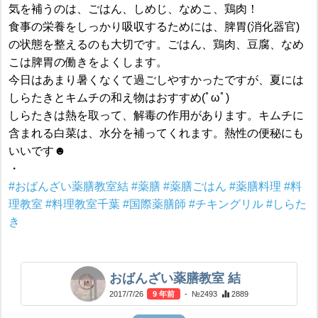
気を補うのは、ごはん、しめじ、なめこ、鶏肉！
食事の栄養をしっかり吸収するためには、脾胃(消化器官)
の状態を整えるのも大切です。ごはん、鶏肉、豆腐、なめ
こは脾胃の働きをよくします。
今日はあまり暑くなくて過ごしやすかったですが、夏には
しらたきとキムチの和え物はおすすめ(ﾟωﾟ)
しらたきは熱を取って、解毒の作用があります。キムチに
含まれる白菜は、水分を補ってくれます。熱性の便秘にも
いいです☻
・
#おばんざい薬膳教室結
#薬膳
#薬膳ごはん
#薬膳料理
#料
理教室
#料理教室千葉
#国際薬膳師
#チキングリル
#しらた
き
おばんざい薬膳教室 結
2017/7/26
9 年前
- №2493
2889