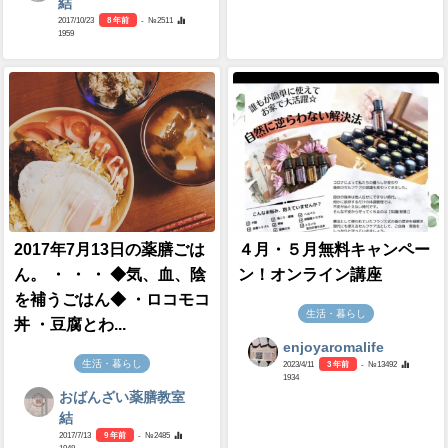
結
2017/10/23
8 年前
- №2511
1959
2017年7月13日の薬膳ごは
４月・５月無料キャンペー
ん。 ・ ・ ・ ◆気、血、陰
ン！オンライン講座
を補うごはん◆ ・ロコモコ
生活・暮らし
丼 ・豆腐とわ...
enjoyaromalife
生活・暮らし
2023/4/11
3 年前
- №13492
1934
おばんざい薬膳教室
結
2017/7/13
9 年前
- №2485
1948