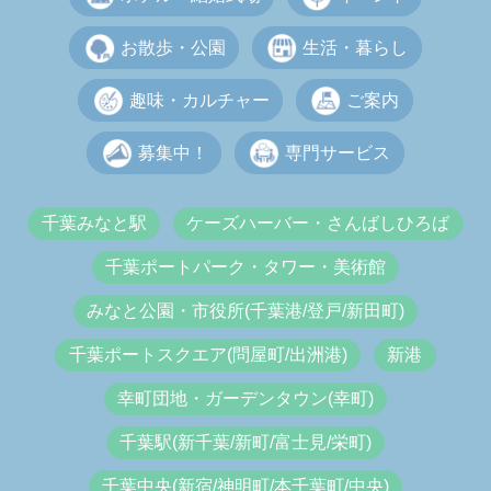
お散歩・公園
生活・暮らし
趣味・カルチャー
ご案内
募集中！
専門サービス
千葉みなと駅
ケーズハーバー・さんばしひろば
千葉ポートパーク・タワー・美術館
みなと公園・市役所(千葉港/登戸/新田町)
千葉ポートスクエア(問屋町/出洲港)
新港
幸町団地・ガーデンタウン(幸町)
千葉駅(新千葉/新町/富士見/栄町)
千葉中央(新宿/神明町/本千葉町/中央)