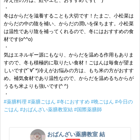
冷え性の方は、鮭やエビ、おすすめです(^ ^)
・
冬はからだを滋養することも大切です！たまご、小松菜は
からだの中の陰を補い、からだの潤いを保ちます。小松菜
は温性であり陰を補ってくれるので、冬にはおすすめの食
材です(o^^o)
・
気はエネルギー源にもなり、からだを温める作用もありま
すので、冬も積極的に取りたい食材！ごはんは毎食が望ま
しいです(*ﾟ∀ﾟ*)冷えがお悩みの方は、もち米の方がおすす
め。補気食材であり温性なので、からだを温めるちからが
うるち米よりも強いです(^ ^)
・
#薬膳料理
#薬膳ごはん
#冬におすすめ
#晩ごはん
#今日の
ごはん
#おばんざい薬膳教室結
#国際薬膳師
おばんざい薬膳教室 結