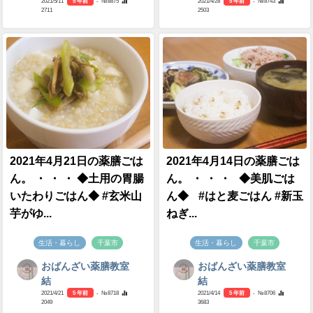
2021/5/11
5 年前
- №8875
2021/4/28
5 年前
- №8743
2711
2503
2021年4月21日の薬膳ごは
2021年4月14日の薬膳ごは
ん。 ・ ・ ・ ◆土用の胃腸
ん。 ・ ・ ・ ◆美肌ごは
いたわりごはん◆ #玄米山
ん◆ #はと麦ごはん #新玉
芋がゆ...
ねぎ...
生活・暮らし
千葉市
生活・暮らし
千葉市
おばんざい薬膳教室
おばんざい薬膳教室
結
結
2021/4/21
5 年前
- №8718
2021/4/14
5 年前
- №8706
2049
3683