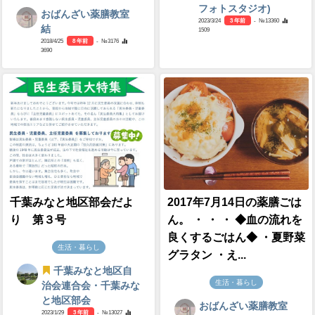
フォトスタジオ)
おばんざい薬膳教室
2023/3/24
3 年前
- №13360
結
1509
2018/4/25
8 年前
- №3176
3690
千葉みなと地区部会だよ
2017年7月14日の薬膳ごは
り 第３号
ん。 ・ ・ ・ ◆血の流れを
良くするごはん◆ ・夏野菜
生活・暮らし
グラタン ・え...
千葉みなと地区自
生活・暮らし
治会連合会・千葉みな
と地区部会
おばんざい薬膳教室
2023/1/29
3 年前
- №13027