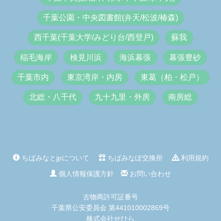
千葉公園・中央図書館(弁天/松波/椿森)
西千葉(千葉大学/みどり台/西登戸)
蘇我
稲毛海岸
検見川浜
海浜幕張
幕張豊砂
千葉市内
東京湾岸・内房
東葛（柏・松戸）
北総・八千代
九十九里・外房
南房総
ちばみなとjpについて
ちばみなぽ交換所
利用規約
個人情報保護方針
お問い合わせ
古物商許可証番号
千葉県公安委員会 第441010002869号
株式会社せひら