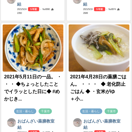
結
結
2021/5/24
5 年前
- №8990
2021/5/19
5 年前
- №8974
2350
2689
2021年5月11日の一品。 ・
2021年4月28日の薬膳ごは
・ ・ ◆ちょっとしたこと
ん。 ・ ・ ・ ◆ 老化防止
でイラッとした日に◆ #め
ごはん ◆ ・玄米がゆ
かじき...
＋小...
生活・暮らし
千葉市
生活・暮らし
千葉市
おばんざい薬膳教室
おばんざい薬膳教室
結
結