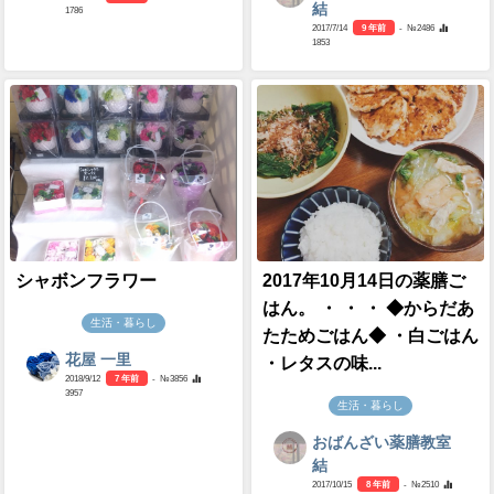
結
1786
2017/7/14
9 年前
- №2486
1853
シャボンフラワー
2017年10月14日の薬膳ご
はん。 ・ ・ ・ ◆からだあ
生活・暮らし
たためごはん◆ ・白ごはん
花屋 一里
・レタスの味...
2018/9/12
7 年前
- №3856
3957
生活・暮らし
おばんざい薬膳教室
結
2017/10/15
8 年前
- №2510