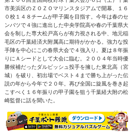
第１０６回全国高校野球千葉大会が６日（土）千葉
市美浜区のＺＯＺＯマリンスタジアムで開幕、１６
０校１４８チームが甲子園を目指す。今年は春のセ
ンバツで４強に進出した中央学院高や春の千葉県大
会を制した専大松戸高らが有力視される中、地元稲
毛区の千葉経済大附属高に期待がかかる。強力な投
手陣を中心にこの春県大会で４強入り。夏は８年振
りにＡシードとして大会に臨む。２００４年当時優
勝候補だったダルビッシュ投手を擁した東北高（宮
城）を破り、初出場でベスト４まで勝ち上がった伝
説の年から今年で２０年。再び全国に旋風を巻き起
こすべく１６年振りの甲子園を狙う千葉経大附の松
崎監督に話を聞いた。