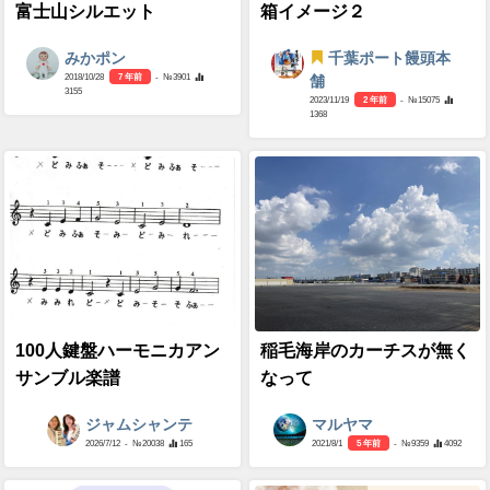
富士山シルエット
箱イメージ２
みかポン
千葉ポート饅頭本
2018/10/28
7 年前
- №3901
舗
3155
2023/11/19
2 年前
- №15075
1368
100人鍵盤ハーモニカアン
稲毛海岸のカーチスが無く
サンブル楽譜
なって
ジャムシャンテ
マルヤマ
2026/7/12
- №20038
165
2021/8/1
5 年前
- №9359
4092