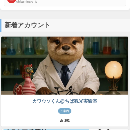
chibaminato_jp
新着アカウント
カワウソくん@ちば観光実験室
ご案内
282