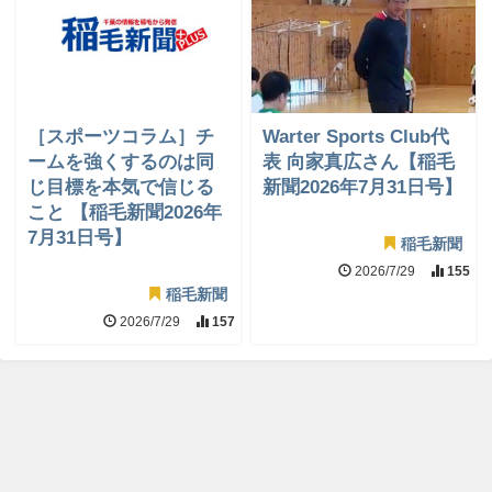
［スポーツコラム］チ
Warter Sports Club代
ームを強くするのは同
表 向家真広さん【稲毛
じ目標を本気で信じる
新聞2026年7月31日号】
こと 【稲毛新聞2026年
7月31日号】
稲毛新聞
2026/7/29
155
稲毛新聞
2026/7/29
157