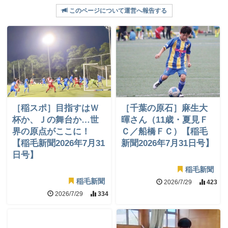
このページについて運営へ報告する
［稲スポ］目指すはＷ
［千葉の原石］麻生大
杯か、Ｊの舞台か…世
暉さん（11歳・夏見Ｆ
界の原点がここに！
Ｃ／船橋ＦＣ）【稲毛
【稲毛新聞2026年7月31
新聞2026年7月31日号】
日号】
稲毛新聞
稲毛新聞
2026/7/29
423
2026/7/29
334