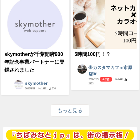
skymotherが千葉開府900
5時間100円！？
年記念事業パートナーに登
🌟カスタマカフェ市原
録されました
店🌟
2019/12/5
6 年前
- №6634
skymother
2853
2025/8/23
- №18361
574
もっと見る