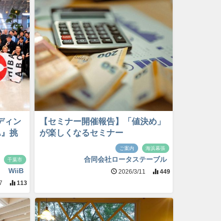
ディン
【セミナー開催報告】「値決め」
A』挑
が楽しくなるセミナー
ご案内
海浜幕張
合同会社ロータステーブル
千葉市
WiiB
2026/3/11
449
17
113