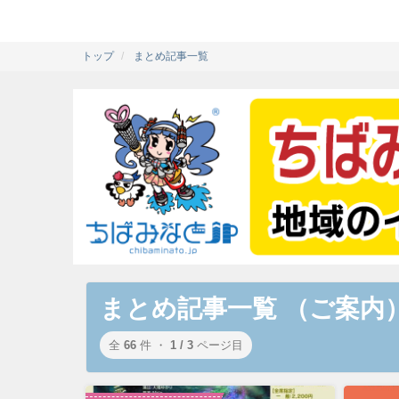
トップ
まとめ記事一覧
まとめ記事一覧 （ご案内
全
66
件 ・
1 / 3
ページ目