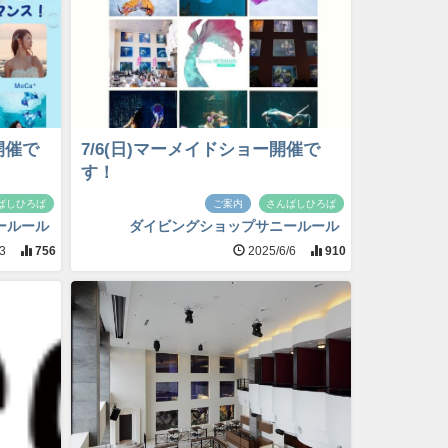
開催で
7/6(日)マーメイドショー開催で
す！
ばしひろば
ご案内
さんばしひろば
ールール
ダイビングショップサニールール
13
756
2025/6/6
910