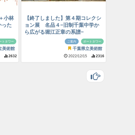
＋小林
【終了しました】第４期コレクシ
かった
ョン展 名品４−旧制千葉中学か
ら広がる堀江正章の系譜−
ートタワー
ご案内
ポートタワー
立美術館
千葉県立美術館
5
2632
2022/12/15
2316