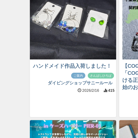
ハンドメイド作品入荷しました！
【CO
「CO
ご案内
さんばしひろば
ける正
ダイビングショップサニールール
始のお
2026/2/16
415