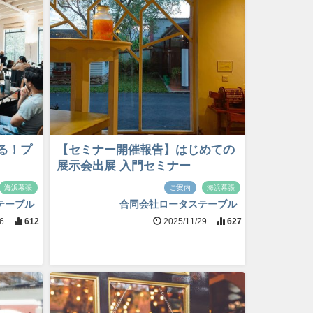
る！プ
【セミナー開催報告】はじめての
展示会出展 入門セミナー
海浜幕張
ご案内
海浜幕張
テーブル
合同会社ロータステーブル
/6
612
2025/11/29
627