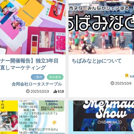
ナー開催報告】独立3年目
ちばみなとjpについて
直しマーケティング
ca
ご案内
海浜幕張
2025/10/4
合同会社ロータステーブル
2025/10/19
618