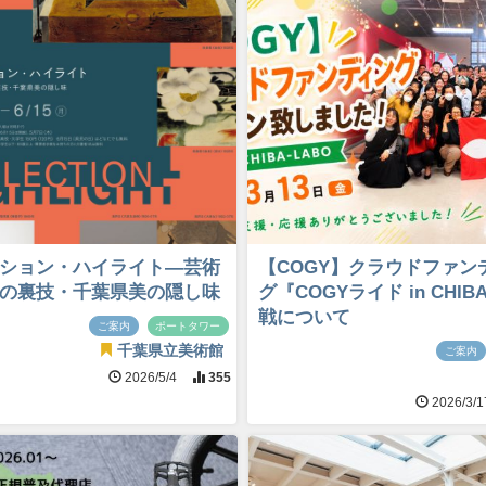
ション・ハイライト―芸術
【COGY】クラウドファン
の裏技・千葉県美の隠し味
グ『COGYライド in CHIB
戦について
ご案内
ポートタワー
千葉県立美術館
ご案内
2026/5/4
355
2026/3/