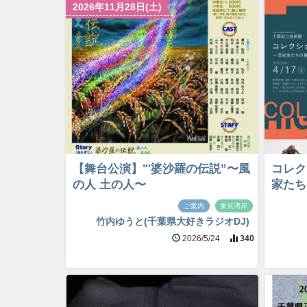
2026年11月28日(土)
【舞台公演】"'婆沙羅の伝説”〜風
コレク
の人 土の人〜
家たち
ご案内
東京湾岸
竹内ゆうと(千葉県大好きラジオDJ)
2026/5/24
340