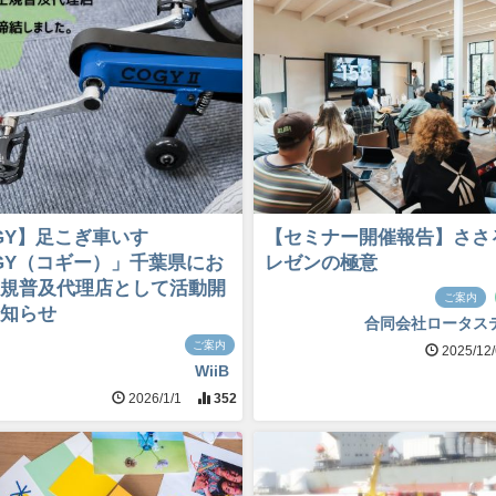
GY】足こぎ車いす
【セミナー開催報告】ささ
GY（コギー）」千葉県にお
レゼンの極意
規普及代理店として活動開
ご案内
知らせ
合同会社ロータス
ご案内
2025/12
WiiB
2026/1/1
352