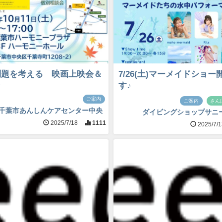
0問題を考える 映画上映会＆
7/26(土)マーメイドショー
す♪
ご案内
ご案内
さん
千葉市あんしんケアセンター中央
ダイビングショップサニ
2025/7/18
1111
2025/7/