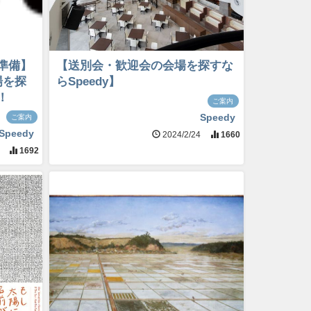
準備】
【送別会・歓迎会の会場を探すな
場を探
らSpeedy】
！
ご案内
Speedy
ご案内
Speedy
2024/2/24
1660
2
1692