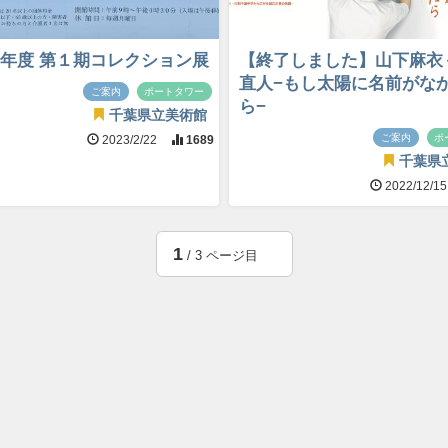
年度 第１期コレクション展
【終了しました】山下麻衣
直人−もし太陽に名前がな
ご案内
ポートタワー
ら−
千葉県立美術館
ご案内
ポ
2023/2/22
1689
千葉県
2022/12/1
1
/ 3 ページ目