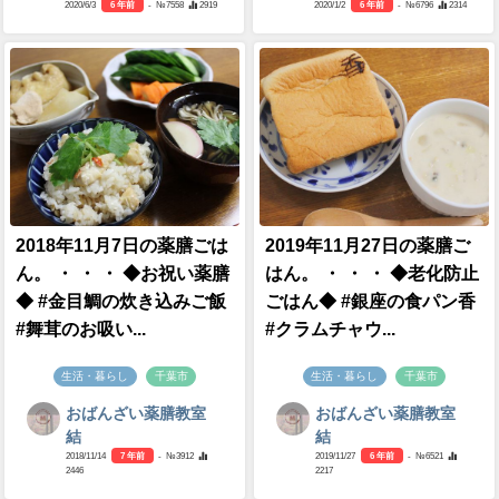
2020/6/3
6 年前
- №7558
2919
2020/1/2
6 年前
- №6796
2314
2018年11月7日の薬膳ごは
2019年11月27日の薬膳ご
ん。 ・ ・ ・ ◆お祝い薬膳
はん。 ・ ・ ・ ◆老化防止
◆ #金目鯛の炊き込みご飯
ごはん◆ #銀座の食パン香
#舞茸のお吸い...
#クラムチャウ...
生活・暮らし
千葉市
生活・暮らし
千葉市
おばんざい薬膳教室
おばんざい薬膳教室
結
結
2018/11/14
7 年前
- №3912
2019/11/27
6 年前
- №6521
2446
2217