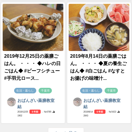
2019年12月25日の薬膳ご
2019年8月14日の薬膳ごは
はん。 ・ ・ ・ ◆ハレの日
ん。 ・ ・ ・ ◆夏の養生ご
ごはん◆ #ビーフシチュー
はん◆ #白ごはん #なすと
#手羽元ロース...
お揚げの味噌汁...
生活・暮らし
千葉市
生活・暮らし
千葉市
おばんざい薬膳教室
おばんざい薬膳教室
結
結
2019/12/25
6 年前
- №6785
2019/8/14
6 年前
- №5423
1902
2843