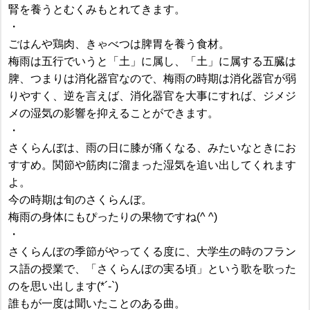
腎を養うとむくみもとれてきます。
・
ごはんや鶏肉、きゃべつは脾胃を養う食材。
梅雨は五行でいうと「土」に属し、「土」に属する五臓は
脾、つまりは消化器官なので、梅雨の時期は消化器官が弱
りやすく、逆を言えば、消化器官を大事にすれば、ジメジ
メの湿気の影響を抑えることができます。
・
さくらんぼは、雨の日に膝が痛くなる、みたいなときにお
すすめ。関節や筋肉に溜まった湿気を追い出してくれます
よ。
今の時期は旬のさくらんぼ。
梅雨の身体にもぴったりの果物ですね(^ ^)
・
さくらんぼの季節がやってくる度に、大学生の時のフラン
ス語の授業で、「さくらんぼの実る頃」という歌を歌った
のを思い出します(*´-`)
誰もが一度は聞いたことのある曲。