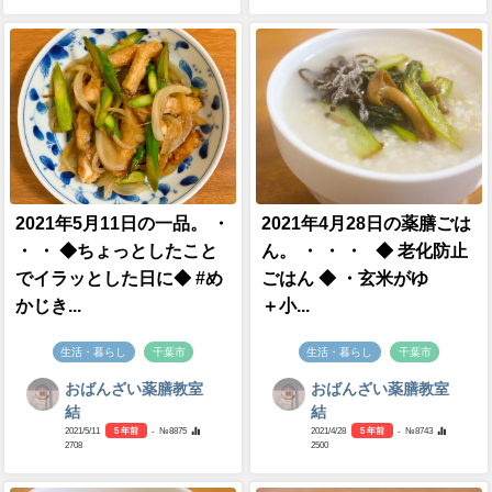
2021年5月11日の一品。 ・
2021年4月28日の薬膳ごは
・ ・ ◆ちょっとしたこと
ん。 ・ ・ ・ ◆ 老化防止
でイラッとした日に◆ #め
ごはん ◆ ・玄米がゆ
かじき...
＋小...
生活・暮らし
千葉市
生活・暮らし
千葉市
おばんざい薬膳教室
おばんざい薬膳教室
結
結
2021/5/11
5 年前
- №8875
2021/4/28
5 年前
- №8743
2708
2500