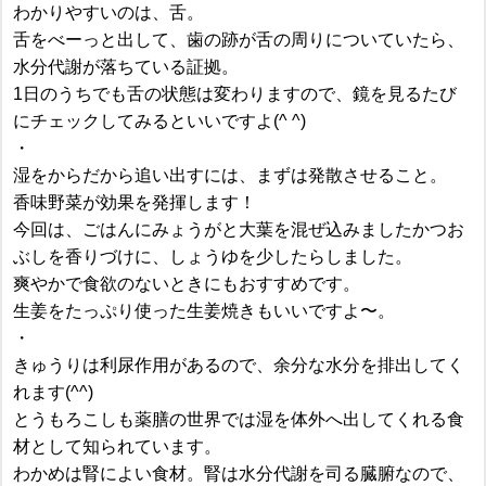
わかりやすいのは、舌。
舌をべーっと出して、歯の跡が舌の周りについていたら、
水分代謝が落ちている証拠。
1日のうちでも舌の状態は変わりますので、鏡を見るたび
にチェックしてみるといいですよ(^ ^)
・
湿をからだから追い出すには、まずは発散させること。
香味野菜が効果を発揮します！
今回は、ごはんにみょうがと大葉を混ぜ込みましたかつお
ぶしを香りづけに、しょうゆを少したらしました。
爽やかで食欲のないときにもおすすめです。
生姜をたっぷり使った生姜焼きもいいですよ〜。
・
きゅうりは利尿作用があるので、余分な水分を排出してく
れます(^^)
とうもろこしも薬膳の世界では湿を体外へ出してくれる食
材として知られています。
わかめは腎によい食材。腎は水分代謝を司る臓腑なので、