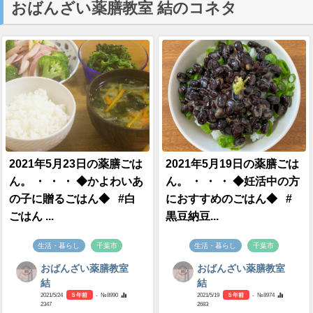
おばんざい薬膳教室 結のコネタ
2021年5月23日の薬膳ごは
2021年5月19日の薬膳ごは
ん。 ・ ・ ・ ◆かよわいあ
ん。 ・ ・ ・ ◆妊活中の方
の子に贈るごはん◆ #白
におすすめのごはん◆ #
ごはん ...
黒豆納豆...
生活・暮らし
千葉市
生活・暮らし
千葉市
おばんざい薬膳教室
おばんざい薬膳教室
結
結
2021/5/24
5 年前
- №8990
2021/5/19
5 年前
- №8974
2347
2683