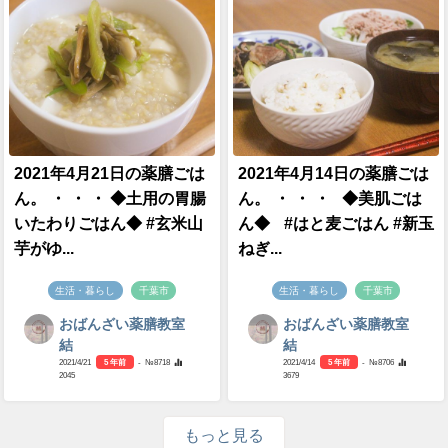
2021年4月21日の薬膳ごは
2021年4月14日の薬膳ごは
ん。 ・ ・ ・ ◆土用の胃腸
ん。 ・ ・ ・ ◆美肌ごは
いたわりごはん◆ #玄米山
ん◆ #はと麦ごはん #新玉
芋がゆ...
ねぎ...
生活・暮らし
千葉市
生活・暮らし
千葉市
おばんざい薬膳教室
おばんざい薬膳教室
結
結
2021/4/21
5 年前
- №8718
2021/4/14
5 年前
- №8706
2045
3679
もっと見る