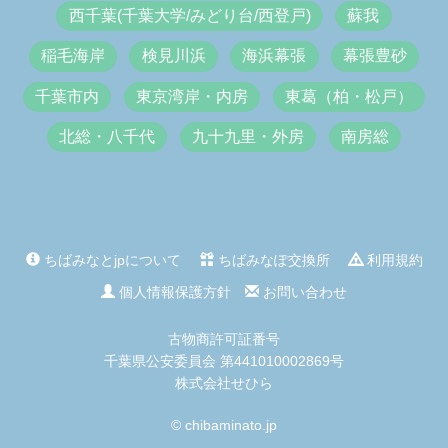
西千葉(千葉大学/みどり台/西登戸)
蘇我
稲毛海岸
検見川浜
海浜幕張
幕張豊砂
千葉市内
東京湾岸・内房
東葛（柏・松戸）
北総・八千代
九十九里・外房
南房総
ちばみなとjpについて
ちばみなぽ交換所
利用規約
個人情報保護方針
お問い合わせ
古物商許可証番号
千葉県公安委員会 第441010002869号
株式会社せひら
© chibaminato.jp