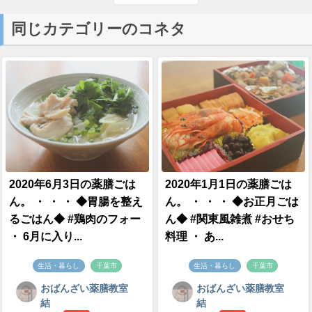
同じカテゴリーのコネタ
2020年6月3日の薬膳ごは
2020年1月1日の薬膳ごは
ん。 ・ ・ ・ ◆胃腸を整え
ん。 ・ ・ ・ ◆お正月ごは
るごはん◆ #鶏肉のフォー
ん◆ #関東風雑煮 #おせち
・ 6月に入り...
料理 ・ あ...
生活・暮らし
千葉市
生活・暮らし
千葉市
おばんざい薬膳教室
おばんざい薬膳教室
結
結