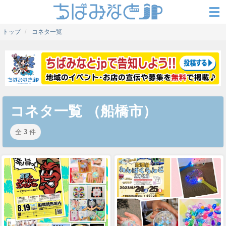
トップ
コネタ一覧
コネタ一覧 （船橋市）
全
3
件