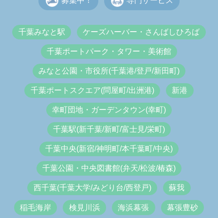
募集中！
専門サービス
千葉みなと駅
ケーズハーバー・さんばしひろば
千葉ポートパーク・タワー・美術館
みなと公園・市役所(千葉港/登戸/新田町)
千葉ポートスクエア(問屋町/出洲港)
新港
幸町団地・ガーデンタウン(幸町)
千葉駅(新千葉/新町/富士見/栄町)
千葉中央(新宿/神明町/本千葉町/中央)
千葉公園・中央図書館(弁天/松波/椿森)
西千葉(千葉大学/みどり台/西登戸)
蘇我
稲毛海岸
検見川浜
海浜幕張
幕張豊砂