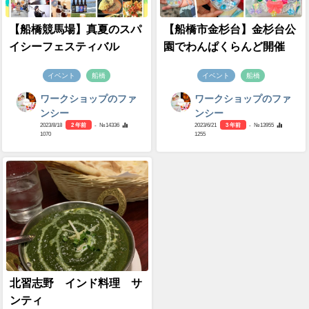
【船橋競馬場】真夏のスパ
【船橋市金杉台】金杉台公
イシーフェスティバル
園でわんぱくらんど開催
イベント
船橋
イベント
船橋
ワークショップのファ
ワークショップのファ
ンシー
ンシー
2023/8/18
2 年前
- №14336
2023/6/21
3 年前
- №13955
1070
1255
北習志野 インド料理 サ
ンティ