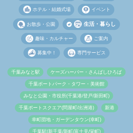
ホテル・結婚式場
イベント
生活・暮らし
お散歩・公園
趣味・カルチャー
ご案内
募集中！
専門サービス
千葉みなと駅
ケーズハーバー・さんばしひろば
千葉ポートパーク・タワー・美術館
みなと公園・市役所(千葉港/登戸/新田町)
千葉ポートスクエア(問屋町/出洲港)
新港
幸町団地・ガーデンタウン(幸町)
千葉駅(新千葉/新町/富士見/栄町)