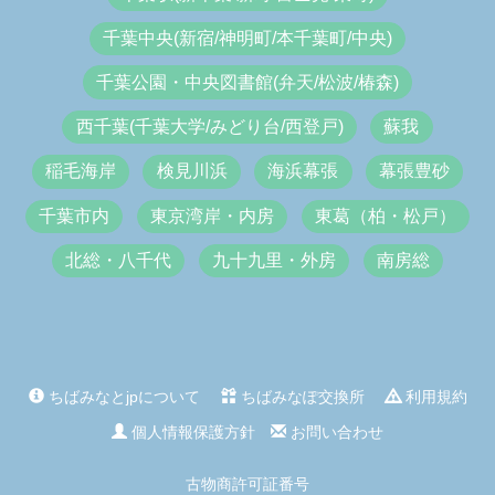
千葉中央(新宿/神明町/本千葉町/中央)
千葉公園・中央図書館(弁天/松波/椿森)
西千葉(千葉大学/みどり台/西登戸)
蘇我
稲毛海岸
検見川浜
海浜幕張
幕張豊砂
千葉市内
東京湾岸・内房
東葛（柏・松戸）
北総・八千代
九十九里・外房
南房総
ちばみなとjpについて
ちばみなぽ交換所
利用規約
個人情報保護方針
お問い合わせ
古物商許可証番号