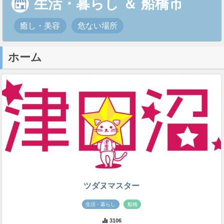
生活・暮らし
＆
船橋市
癒し・美容
危ない場所
ホーム
ツダヌマスター
生活・暮らし
船橋
3106