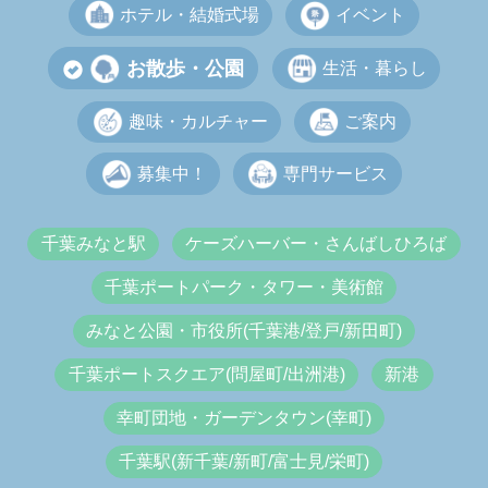
ホテル・結婚式場
イベント
お散歩・公園
生活・暮らし
趣味・カルチャー
ご案内
募集中！
専門サービス
千葉みなと駅
ケーズハーバー・さんばしひろば
千葉ポートパーク・タワー・美術館
みなと公園・市役所(千葉港/登戸/新田町)
千葉ポートスクエア(問屋町/出洲港)
新港
幸町団地・ガーデンタウン(幸町)
千葉駅(新千葉/新町/富士見/栄町)