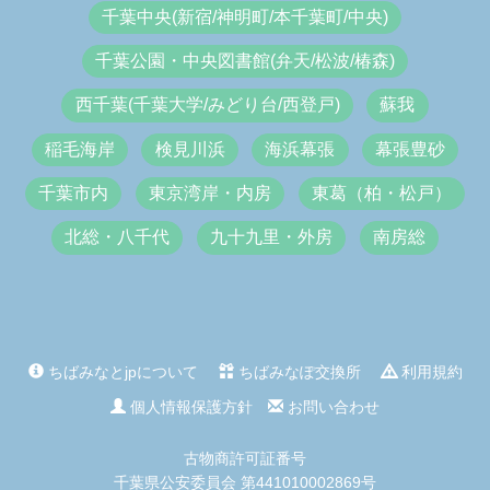
千葉中央(新宿/神明町/本千葉町/中央)
千葉公園・中央図書館(弁天/松波/椿森)
西千葉(千葉大学/みどり台/西登戸)
蘇我
稲毛海岸
検見川浜
海浜幕張
幕張豊砂
千葉市内
東京湾岸・内房
東葛（柏・松戸）
北総・八千代
九十九里・外房
南房総
ちばみなとjpについて
ちばみなぽ交換所
利用規約
個人情報保護方針
お問い合わせ
古物商許可証番号
千葉県公安委員会 第441010002869号