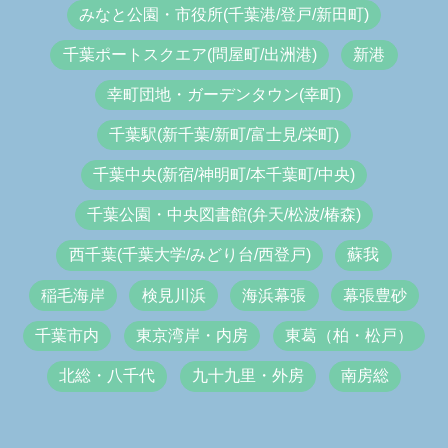
みなと公園・市役所(千葉港/登戸/新田町)
千葉ポートスクエア(問屋町/出洲港)
新港
幸町団地・ガーデンタウン(幸町)
千葉駅(新千葉/新町/富士見/栄町)
千葉中央(新宿/神明町/本千葉町/中央)
千葉公園・中央図書館(弁天/松波/椿森)
西千葉(千葉大学/みどり台/西登戸)
蘇我
稲毛海岸
検見川浜
海浜幕張
幕張豊砂
千葉市内
東京湾岸・内房
東葛（柏・松戸）
北総・八千代
九十九里・外房
南房総