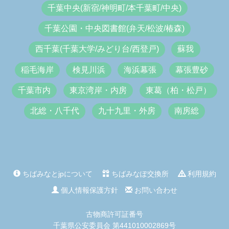
千葉中央(新宿/神明町/本千葉町/中央)
千葉公園・中央図書館(弁天/松波/椿森)
西千葉(千葉大学/みどり台/西登戸)
蘇我
稲毛海岸
検見川浜
海浜幕張
幕張豊砂
千葉市内
東京湾岸・内房
東葛（柏・松戸）
北総・八千代
九十九里・外房
南房総
ちばみなとjpについて
ちばみなぽ交換所
利用規約
個人情報保護方針
お問い合わせ
古物商許可証番号
千葉県公安委員会 第441010002869号