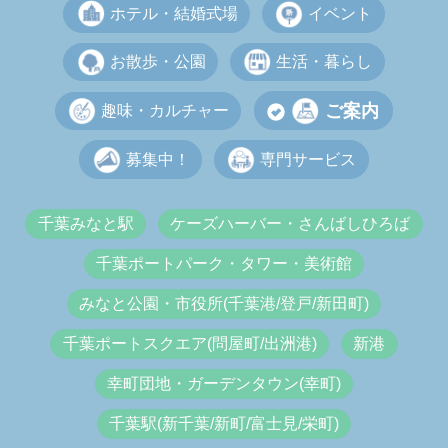
ホテル・結婚式場
イベント
お散歩・公園
生活・暮らし
ご案内
趣味・カルチャー
募集中！
専門サービス
千葉みなと駅
ケーズハーバー・さんばしひろば
千葉ポートパーク・タワー・美術館
みなと公園・市役所(千葉港/登戸/新田町)
千葉ポートスクエア(問屋町/出洲港)
新港
幸町団地・ガーデンタウン(幸町)
千葉駅(新千葉/新町/富士見/栄町)