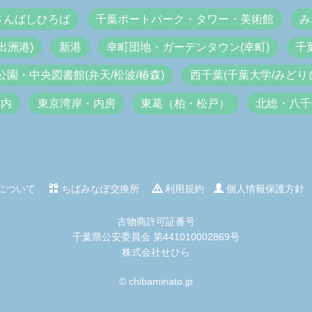
さんばしひろば
千葉ポートパーク・タワー・美術館
み
出洲港)
新港
幸町団地・ガーデンタウン(幸町)
千
公園・中央図書館(弁天/松波/椿森)
西千葉(千葉大学/みどり台
市内
東京湾岸・内房
東葛（柏・松戸）
北総・八千
について
ちばみなぽ交換所
利用規約
個人情報保護方針
古物商許可証番号
千葉県公安委員会 第441010002869号
株式会社せひら
© chibaminato.jp