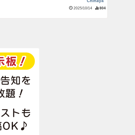
Chihaya
2025/10/14
804