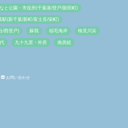
なと公園・市役所(千葉港/登戸/新田町)
葉駅(新千葉/新町/富士見/栄町)
/西登戸)
蘇我
稲毛海岸
検見川浜
代
九十九里・外房
南房総
お問い合わせ