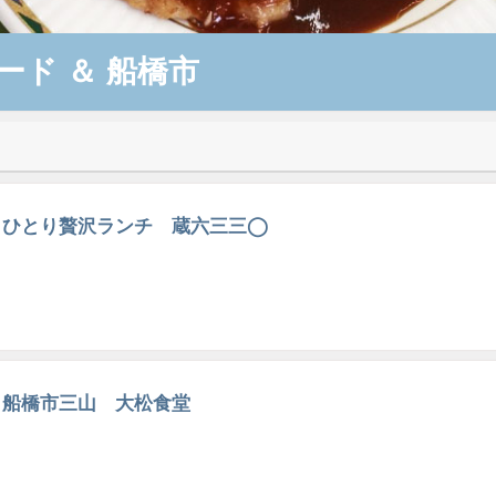
ード
＆
船橋市
ひとり贅沢ランチ 蔵六三三◯
船橋市三山 大松食堂