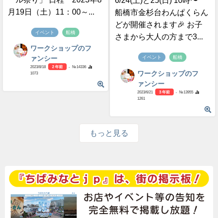
6/24(土)と25(日) 10時〜
月19日（土）11：00～...
船橋市金杉台わんぱくらん
どが開催されます🎉 お子
イベント
船橋
さまから大人の方まで3...
ワークショップのフ
イベント
船橋
ァンシー
2023/8/18
2 年前
- №14336
ワークショップのフ
1073
ァンシー
2023/6/21
3 年前
- №13955
1261
もっと見る