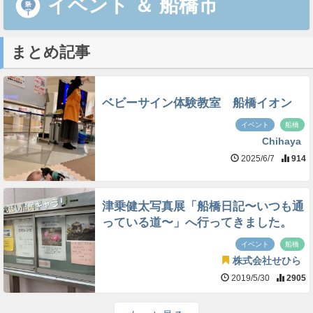
イベント
＆
船橋市
まとめ記事
ベビーサイン体験教室 船橋イオン
イベント
船橋
Chihaya
2025/6/7
914
津乗健太写真展「船橋日記〜いつも通
っている道〜」へ行ってきました。
イベント
船橋
株式会社せひら
2019/5/30
2905