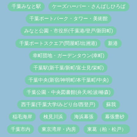
千葉みなと駅
ケーズハーバー・さんばしひろば
千葉ポートパーク・タワー・美術館
みなと公園・市役所(千葉港/登戸/新田町)
千葉ポートスクエア(問屋町/出洲港)
新港
幸町団地・ガーデンタウン(幸町)
千葉駅(新千葉/新町/富士見/栄町)
千葉中央(新宿/神明町/本千葉町/中央)
千葉公園・中央図書館(弁天/松波/椿森)
西千葉(千葉大学/みどり台/西登戸)
蘇我
稲毛海岸
検見川浜
海浜幕張
幕張豊砂
千葉市内
東京湾岸・内房
東葛（柏・松戸）