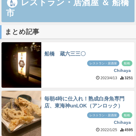
レストラン・居酒屋
＆
船橋
市
まとめ記事
船橋 蔵六三三〇
レストラン・居酒屋
船橋
Chihaya
2023/4/13
3251
毎朝4時に仕入れ！熟成白身魚専門
店、東海神unLOK（アンロック）
レストラン・居酒屋
船橋
Chihaya
2022/1/25
4595