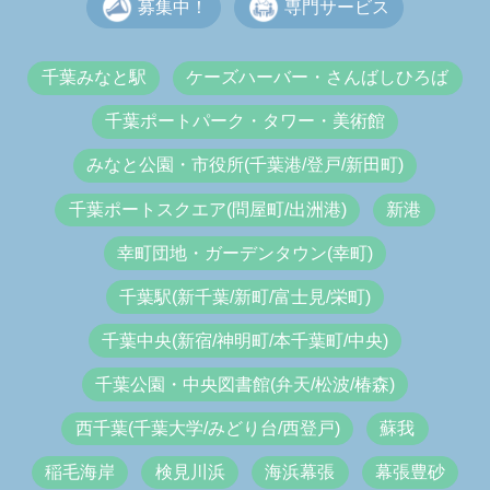
募集中！
専門サービス
千葉みなと駅
ケーズハーバー・さんばしひろば
千葉ポートパーク・タワー・美術館
みなと公園・市役所(千葉港/登戸/新田町)
千葉ポートスクエア(問屋町/出洲港)
新港
幸町団地・ガーデンタウン(幸町)
千葉駅(新千葉/新町/富士見/栄町)
千葉中央(新宿/神明町/本千葉町/中央)
千葉公園・中央図書館(弁天/松波/椿森)
西千葉(千葉大学/みどり台/西登戸)
蘇我
稲毛海岸
検見川浜
海浜幕張
幕張豊砂