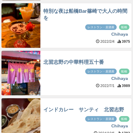
特別な夜は船橋Bar篠崎で大人の時間
を
レストラン・居酒屋
船橋
Chihaya
2022/2/4
3975
北習志野の中華料理五十番
レストラン・居酒屋
船橋
Chihaya
2022/7/1
3989
インドカレー サンティ 北習志野
レストラン・居酒屋
船橋
Chihaya