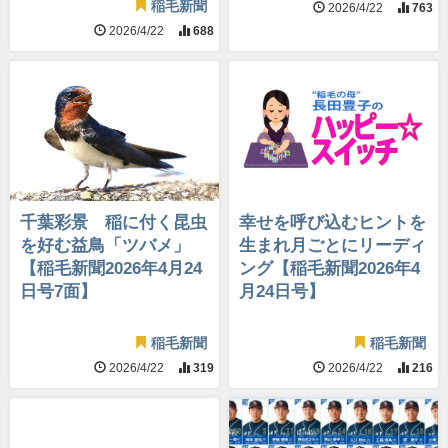
稲毛新聞
2026/4/22
763
2026/4/22
688
千葉彩景 稲に付く昆虫
幸せを呼び込むヒントを
を好む益鳥「ツバメ」
生まれ月ごとにリーディ
【稲毛新聞2026年4月24
ング【稲毛新聞2026年4
日号7面】
月24日号】
稲毛新聞
稲毛新聞
2026/4/22
319
2026/4/22
216