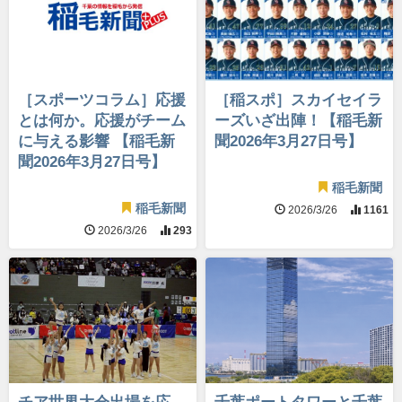
［スポーツコラム］応援
［稲スポ］スカイセイラ
とは何か。応援がチーム
ーズいざ出陣！【稲毛新
に与える影響 【稲毛新
聞2026年3月27日号】
聞2026年3月27日号】
稲毛新聞
稲毛新聞
2026/3/26
1161
2026/3/26
293