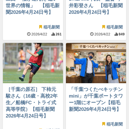
世界の情報」 【稲毛新
井彩登さん 【稲毛新聞
聞2026年4月24日号】
2026年4月24日号】
稲毛新聞
稲毛新聞
2026/4/22
261
2026/4/22
849
［千葉の原石］ 下柿元
「千葉つくたべキッチン
駿さん（16歳・高校2年
mini」が千葉ポートタワ
生／船橋FC・トライ式
ー1階にオープン【稲毛
高等学院）【稲毛新聞
新聞2026年4月24日号】
2026年4月24日号】
稲毛新聞