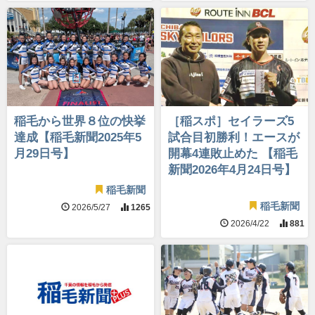
稲毛から世界８位の快挙
［稲スポ］セイラーズ5
達成【稲毛新聞2025年5
試合目初勝利！エースが
月29日号】
開幕4連敗止めた 【稲毛
新聞2026年4月24日号】
稲毛新聞
稲毛新聞
2026/5/27
1265
2026/4/22
881