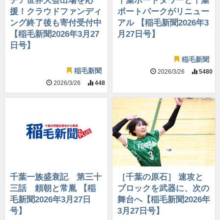
チア世界大会出場を応
千葉ポートタワーと千葉
援！クラウドファンディ
ポートパークがリニュー
ング終了後も寄付受付中
アル 【稲毛新聞2026年3
【稲毛新聞2026年3月27
月27日号】
日号】
稲毛新聞
稲毛新聞
2026/3/26
5480
2026/3/26
448
千葉一族盛衰記 第三十
［千葉の原石］ 速攻と
三話 頼朝と常胤 【稲
ブロックを武器に、次の
毛新聞2026年3月27日
舞台へ【稲毛新聞2026年
号】
3月27日号】