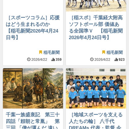
［スポーツコラム］応援
［稲スポ］千葉経大附高
はどう生まれるのか
ソフトボール部 価値あ
【稲毛新聞2026年4月24
る全国準Ｖ 【稲毛新聞
日号】
2026年4月24日号】
稲毛新聞
稲毛新聞
2026/4/22
359
2026/4/22
923
千葉一族盛衰記 第三十
［地域スポーツを支える
四話「頼朝と常胤」 第
人たちの輪］ 八千代
三回 「僧が運んだ 遠い
DREAMs 代表・監督 今