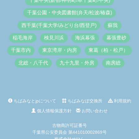
千葉中央(新宿/神明町/本千葉町/中央)
千葉公園・中央図書館(弁天/松波/椿森)
西千葉(千葉大学/みどり台/西登戸)
蘇我
稲毛海岸
検見川浜
海浜幕張
幕張豊砂
千葉市内
東京湾岸・内房
東葛（柏・松戸）
北総・八千代
九十九里・外房
南房総
ちばみなとjpについて
ちばみなぽ交換所
利用規約
個人情報保護方針
お問い合わせ
古物商許可証番号
千葉県公安委員会 第441010002869号