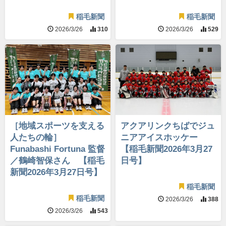
稲毛新聞
稲毛新聞
2026/3/26
310
2026/3/26
529
［地域スポーツを支える
アクアリンクちばでジュ
人たちの輪］
ニアアイスホッケー
Funabashi Fortuna 監督
【稲毛新聞2026年3月27
／鶴崎智保さん 【稲毛
日号】
新聞2026年3月27日号】
稲毛新聞
稲毛新聞
2026/3/26
388
2026/3/26
543