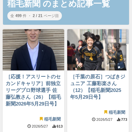
稲毛新聞 のまとめ記事一覧
全
499
件 ・
2 / 21
ページ目
［応援！アスリートのセ
［千葉の原石］つばきジ
カンドキャリア］前独立
ュニア 工藤彩楽さん
リーグプロ野球選手 佐
（12）【稲毛新聞2025
藤弘教さん（26）【稲毛
年5月29日号】
新聞2026年5月29日号】
稲毛新聞
稲毛新聞
2026/5/27
773
2026/5/27
613