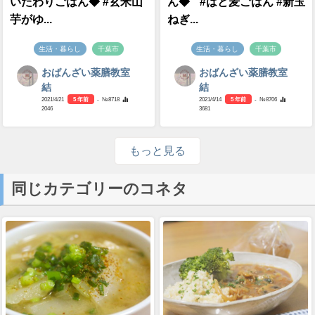
いたわりごはん◆ #玄米山
ん◆ #はと麦ごはん #新玉
芋がゆ...
ねぎ...
生活・暮らし
千葉市
生活・暮らし
千葉市
おばんざい薬膳教室
おばんざい薬膳教室
結
結
2021/4/21
5 年前
- №8718
2021/4/14
5 年前
- №8706
2046
3681
もっと見る
同じカテゴリーのコネタ