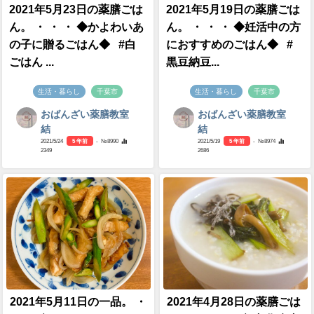
2021年5月23日の薬膳ごは
2021年5月19日の薬膳ごは
ん。 ・ ・ ・ ◆かよわいあ
ん。 ・ ・ ・ ◆妊活中の方
の子に贈るごはん◆ #白
におすすめのごはん◆ #
ごはん ...
黒豆納豆...
生活・暮らし
千葉市
生活・暮らし
千葉市
おばんざい薬膳教室
おばんざい薬膳教室
結
結
2021/5/24
5 年前
- №8990
2021/5/19
5 年前
- №8974
2349
2686
2021年5月11日の一品。 ・
2021年4月28日の薬膳ごは