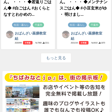
ん。 ・ ・ ・ ◆若返りごは
ん。 ・ ・ ・ ◆メンテナン
ん◆ #白ごはん #おくらと
スごはん◆ #小豆玄米がゆ
なすとわかめの...
・ 明けまし...
生活・暮らし
千葉市
生活・暮らし
千葉市
おばんざい薬膳教室
おばんざい薬膳教室
結
結
2020/9/9
5 年前
- №7968
2211
2021/1/6
5 年前
- №8410
1870
もっと見る