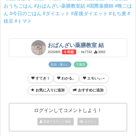
おうちごはん
#おばんざい薬膳教室結
#国際薬膳師
#晩ごは
ん
#今日のごはん
#ダイエット
#産後ダイエット
#もち麦
#
枝豆
#トマト
おばんざい薬膳教室 結
2020/8/5
6 年前
- №7742
3093
生活・暮らし
千葉市
すてき！
わかる。
エモいぃ～
お気に入りに追加
おすすめに追加
ログインしてコメントしよう！
新規アカウント登録
ログイン