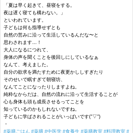
「夏は早く起きて、昼寝をする。
夜は遅く寝ても構わない。」
といわれています。
子どもは何も指導せずとも
自然の営みに沿って生活しているんだな〜と
思わされます…！
大人になるにつれて、
身体の声を聞くことを後回しにしているなぁ
なんて、考えました。
自分の欲求を満たすために夜更かししすぎたり
そのせいで眠すぎて朝寝坊、
なんてことになったりしますよね。
純粋なからだは、自然の流れに沿って生活することが
心も身体も頭も成長させるってことを
知っているのかもしれないですね。
子どもに学ばされることがいっぱいです(°▽°)
・
#薬膳ごはん
#薬膳
#中医学
#食養生
#薬膳教室
#料理教室
#