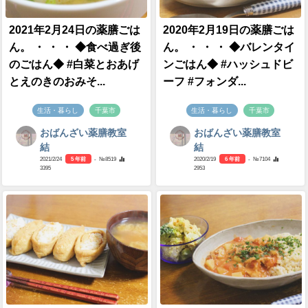
2021年2月24日の薬膳ごは
2020年2月19日の薬膳ごは
ん。 ・ ・ ・ ◆食べ過ぎ後
ん。 ・ ・ ・ ◆バレンタイ
のごはん◆ #白菜とおあげ
ンごはん◆ #ハッシュドビ
とえのきのおみそ...
ーフ #フォンダ...
生活・暮らし
千葉市
生活・暮らし
千葉市
おばんざい薬膳教室
おばんざい薬膳教室
結
結
2021/2/24
5 年前
- №8519
2020/2/19
6 年前
- №7104
3395
2953