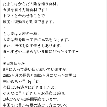
たまごはからだの陰を補う食材。
五臓を養う万能食材です！
トマトと合わせることで
疲労回復効果が期待できます。
・
もち麦は大麦の一種。
大麦は熱を取って脾に元気をつけます。
また、消化を促す働きもあります。
食べすぎや止まらない食欲にぴったりです✦
・
☀︎日常日記☀︎
8月に入って暑い日が続いていますが、
2歳5ヶ月の長男と0歳5ヶ月になった次男は
朝がめちゃ早_(┐「ε:)_
今日は5時過ぎに起きましたよ。
そんなに早く起きたらお昼寝は必須。
1時ごろから2時間弱寝ています。
中国では昔から夏の過ごし方について