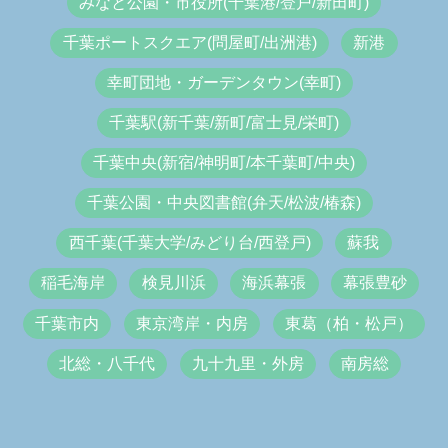
みなと公園・市役所(千葉港/登戸/新田町)
千葉ポートスクエア(問屋町/出洲港)
新港
幸町団地・ガーデンタウン(幸町)
千葉駅(新千葉/新町/富士見/栄町)
千葉中央(新宿/神明町/本千葉町/中央)
千葉公園・中央図書館(弁天/松波/椿森)
西千葉(千葉大学/みどり台/西登戸)
蘇我
稲毛海岸
検見川浜
海浜幕張
幕張豊砂
千葉市内
東京湾岸・内房
東葛（柏・松戸）
北総・八千代
九十九里・外房
南房総