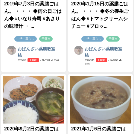
2019年7月3日の薬膳ごは
2020年1月15日の薬膳ごは
ん。 ・ ・ ・ ◆雨の日ごは
ん。 ・ ・ ・ ◆冬の養生ご
ん◆ #いなり寿司 #あさり
はん◆ #トマトクリームシ
の味噌汁 ・ ...
チュー #ブロッ...
生活・暮らし
千葉市
生活・暮らし
千葉市
おばんざい薬膳教室
おばんざい薬膳教室
結
結
2019/7/3
7 年前
- №5183
3144
2020/1/15
6 年前
- №6852
3559
2020年9月2日の薬膳ごは
2021年1月6日の薬膳ごは