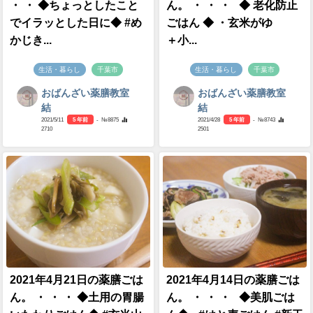
・ ・ ◆ちょっとしたこと
ん。 ・ ・ ・ ◆ 老化防止
でイラッとした日に◆ #め
ごはん ◆ ・玄米がゆ
かじき...
＋小...
生活・暮らし
千葉市
生活・暮らし
千葉市
おばんざい薬膳教室
おばんざい薬膳教室
結
結
2021/5/11
5 年前
- №8875
2021/4/28
5 年前
- №8743
2710
2501
2021年4月21日の薬膳ごは
2021年4月14日の薬膳ごは
ん。 ・ ・ ・ ◆土用の胃腸
ん。 ・ ・ ・ ◆美肌ごは