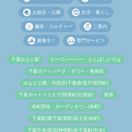
お散歩・公園
生活・暮らし
趣味・カルチャー
ご案内
募集中！
専門サービス
千葉みなと駅
ケーズハーバー・さんばしひろば
千葉ポートパーク・タワー・美術館
みなと公園・市役所(千葉港/登戸/新田町)
千葉ポートスクエア(問屋町/出洲港)
新港
幸町団地・ガーデンタウン(幸町)
千葉駅(新千葉/新町/富士見/栄町)
千葉中央(新宿/神明町/本千葉町/中央)