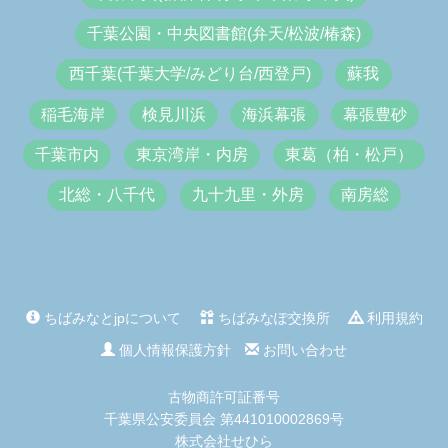
千葉公園・中央図書館(弁天/松波/椿森)
西千葉(千葉大学/みどり台/西登戸)
蘇我
稲毛海岸
検見川浜
海浜幕張
幕張豊砂
千葉市内
東京湾岸・内房
東葛（柏・松戸）
北総・八千代
九十九里・外房
南房総
ちばみなとjpについて
ちばみなぽ交換所
利用規約
個人情報保護方針
お問い合わせ
古物商許可証番号
千葉県公安委員会 第441010002869号
株式会社せひら