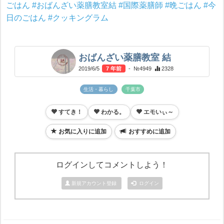
ごはん
#おばんざい薬膳教室結
#国際薬膳師
#晩ごはん
#今
日のごはん
#クッキングラム
おばんざい薬膳教室 結
2019/6/5
7 年前
- №4949
2328
生活・暮らし
千葉市
すてき！
わかる。
エモいぃ～
お気に入りに追加
おすすめに追加
ログインしてコメントしよう！
新規アカウント登録
ログイン