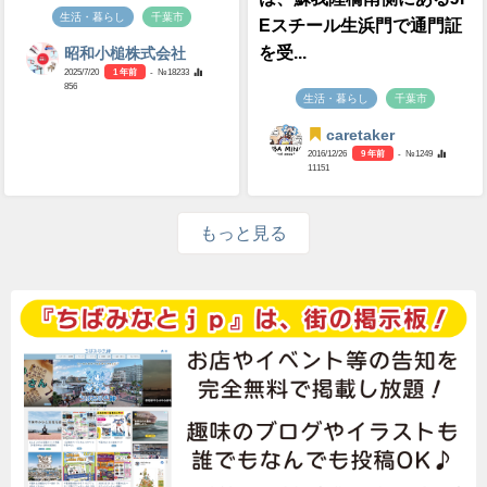
生活・暮らし
千葉市
Eスチール生浜門で通門証
を受...
昭和小槌株式会社
2025/7/20
1 年前
- №18233
856
生活・暮らし
千葉市
caretaker
2016/12/26
9 年前
- №1249
11151
もっと見る