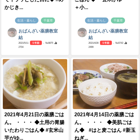
かじき...
＋小...
生活・暮らし
千葉市
生活・暮らし
千葉市
おばんざい薬膳教室
おばんざい薬膳教室
結
結
2021/5/11
5 年前
- №8875
2021/4/28
5 年前
- №8743
2704
2499
2021年4月21日の薬膳ごは
2021年4月14日の薬膳ごは
ん。 ・ ・ ・ ◆土用の胃腸
ん。 ・ ・ ・ ◆美肌ごは
いたわりごはん◆ #玄米山
ん◆ #はと麦ごはん #新玉
芋がゆ...
ねぎ...