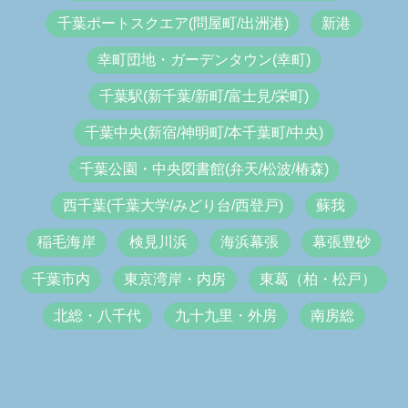
千葉ポートスクエア(問屋町/出洲港)
新港
幸町団地・ガーデンタウン(幸町)
千葉駅(新千葉/新町/富士見/栄町)
千葉中央(新宿/神明町/本千葉町/中央)
千葉公園・中央図書館(弁天/松波/椿森)
西千葉(千葉大学/みどり台/西登戸)
蘇我
稲毛海岸
検見川浜
海浜幕張
幕張豊砂
千葉市内
東京湾岸・内房
東葛（柏・松戸）
北総・八千代
九十九里・外房
南房総