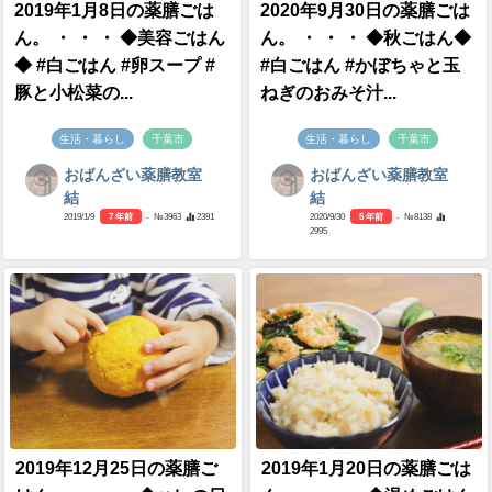
2019年1月8日の薬膳ごは
2020年9月30日の薬膳ごは
ん。 ・ ・ ・ ◆美容ごはん
ん。 ・ ・ ・ ◆秋ごはん◆
◆ #白ごはん #卵スープ #
#白ごはん #かぼちゃと玉
豚と小松菜の...
ねぎのおみそ汁...
生活・暮らし
千葉市
生活・暮らし
千葉市
おばんざい薬膳教室
おばんざい薬膳教室
結
結
2019/1/9
7 年前
- №3963
2391
2020/9/30
5 年前
- №8138
2995
2019年12月25日の薬膳ご
2019年1月20日の薬膳ごは