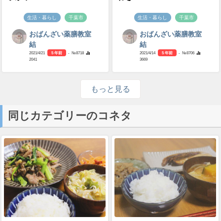
生活・暮らし
千葉市
生活・暮らし
千葉市
おばんざい薬膳教室
おばんざい薬膳教室
結
結
2021/4/21
5 年前
- №8718
2021/4/14
5 年前
- №8706
2041
3669
もっと見る
同じカテゴリーのコネタ