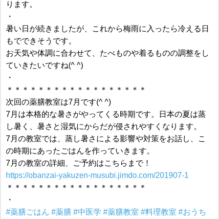
ります。
・
暑い日が続きましたが、これから梅雨に入ったら冷える日
もでできそうです。
お天気や体調に合わせて、たべものや着るものの調整をし
ていきたいですね(^ ^)
・
＊＊＊＊＊＊＊＊＊＊＊＊＊＊＊＊＊＊
次回の薬膳教室は7月です(^ ^)
7月は本格的な暑さがやってくる時期です。日本の夏は蒸
し暑く、暑さと湿気にからだが侵されやすくなります。
7月の教室では、蒸し暑さによる影響や対策をお話し、こ
の時期にあったごはんを作っていきます。
7月の教室の詳細、ご予約はこちらまで！
https://obanzai-yakuzen-musubi.jimdo.com/201907-1
＊＊＊＊＊＊＊＊＊＊＊＊＊＊＊＊＊＊
・
#薬膳ごはん
#薬膳
#中医学
#薬膳教室
#料理教室
#おうち