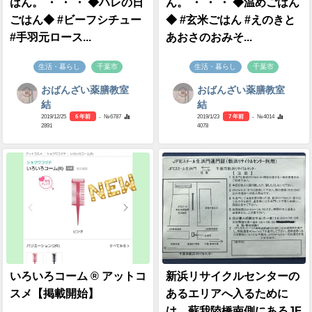
はん。 ・ ・ ・ ◆ハレの日
ん。 ・ ・ ・ ◆温めごはん
ごはん◆ #ビーフシチュー
◆ #玄米ごはん #えのきと
#手羽元ロース...
あおさのおみそ...
生活・暮らし
千葉市
生活・暮らし
千葉市
おばんざい薬膳教室
おばんざい薬膳教室
結
結
2019/12/25
6 年前
- №6787
2019/1/23
7 年前
- №4014
2891
4078
いろいろコーム ® アットコ
新浜リサイクルセンターの
スメ【掲載開始】
あるエリアへ入るために
は、蘇我陸橋南側にあるJF