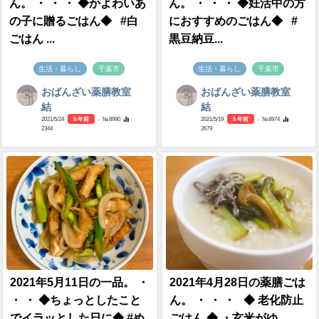
ん。 ・ ・ ・ ◆かよわいあ
ん。 ・ ・ ・ ◆妊活中の方
の子に贈るごはん◆ #白
におすすめのごはん◆ #
ごはん ...
黒豆納豆...
生活・暮らし
千葉市
生活・暮らし
千葉市
おばんざい薬膳教室
おばんざい薬膳教室
結
結
2021/5/24
5 年前
- №8990
2021/5/19
5 年前
- №8974
2344
2679
2021年5月11日の一品。 ・
2021年4月28日の薬膳ごは
・ ・ ◆ちょっとしたこと
ん。 ・ ・ ・ ◆ 老化防止
でイラッとした日に◆ #め
ごはん ◆ ・玄米がゆ