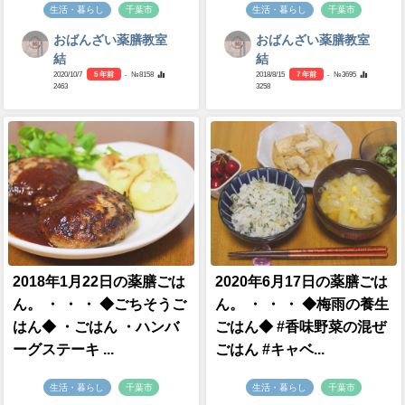
生活・暮らし
千葉市
生活・暮らし
千葉市
おばんざい薬膳教室
おばんざい薬膳教室
結
結
2020/10/7
5 年前
- №8158
2018/8/15
7 年前
- №3695
2463
3258
2018年1月22日の薬膳ごは
2020年6月17日の薬膳ごは
ん。 ・ ・ ・ ◆ごちそうご
ん。 ・ ・ ・ ◆梅雨の養生
はん◆ ・ごはん ・ハンバ
ごはん◆ #香味野菜の混ぜ
ーグステーキ ...
ごはん #キャベ...
生活・暮らし
千葉市
生活・暮らし
千葉市