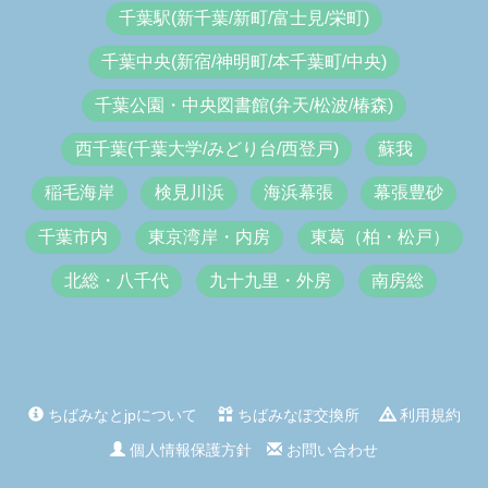
千葉駅(新千葉/新町/富士見/栄町)
千葉中央(新宿/神明町/本千葉町/中央)
千葉公園・中央図書館(弁天/松波/椿森)
西千葉(千葉大学/みどり台/西登戸)
蘇我
稲毛海岸
検見川浜
海浜幕張
幕張豊砂
千葉市内
東京湾岸・内房
東葛（柏・松戸）
北総・八千代
九十九里・外房
南房総
ちばみなとjpについて
ちばみなぽ交換所
利用規約
個人情報保護方針
お問い合わせ