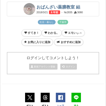
おばんざい薬膳教室 結
2018/3/21
8 年前
- №2835
3080
生活・暮らし
千葉市
すてき！
わかる。
エモいぃ～
お気に入りに追加
おすすめに追加
ログインしてコメントしよう！
新規アカウント登録
ログイン
ポスト
ポスト
シェア
送る