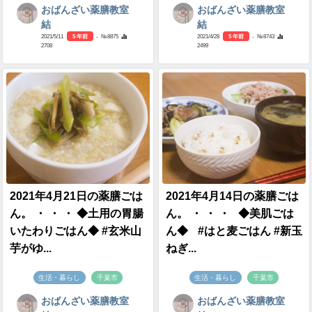
おばんざい薬膳教室
おばんざい薬膳教室
結
結
2021/5/11
5 年前
- №8875
2021/4/28
5 年前
- №8743
2708
2499
2021年4月21日の薬膳ごは
2021年4月14日の薬膳ごは
ん。 ・ ・ ・ ◆土用の胃腸
ん。 ・ ・ ・ ◆美肌ごは
いたわりごはん◆ #玄米山
ん◆ #はと麦ごはん #新玉
芋がゆ...
ねぎ...
生活・暮らし
千葉市
生活・暮らし
千葉市
おばんざい薬膳教室
おばんざい薬膳教室