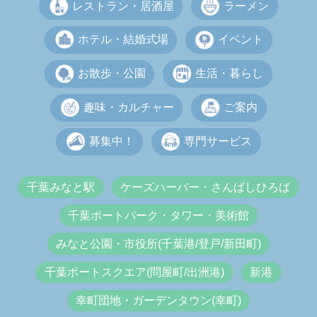
レストラン・居酒屋
ラーメン
ホテル・結婚式場
イベント
お散歩・公園
生活・暮らし
趣味・カルチャー
ご案内
募集中！
専門サービス
千葉みなと駅
ケーズハーバー・さんばしひろば
千葉ポートパーク・タワー・美術館
みなと公園・市役所(千葉港/登戸/新田町)
千葉ポートスクエア(問屋町/出洲港)
新港
幸町団地・ガーデンタウン(幸町)