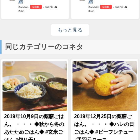
結
結
2021/4/21
5 年前
- №8718
2021/4/14
5 年前
- №8706
2042
3672
もっと見る
同じカテゴリーのコネタ
2019年10月9日の薬膳ごは
2019年12月25日の薬膳ご
ん。 ・ ・ ・ ◆秋から冬の
はん。 ・ ・ ・ ◆ハレの日
あたためごはん◆ #玄米ご
ごはん◆ #ビーフシチュー
はん #切り干し...
#手羽元ロース...