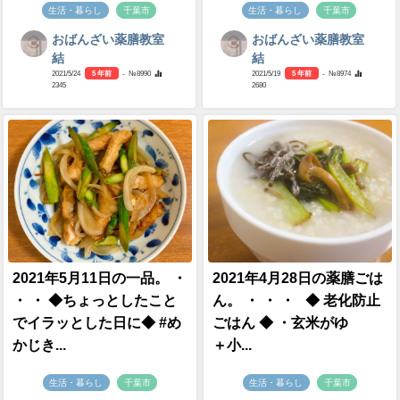
生活・暮らし
千葉市
生活・暮らし
千葉市
おばんざい薬膳教室
おばんざい薬膳教室
結
結
2021/5/24
5 年前
- №8990
2021/5/19
5 年前
- №8974
2345
2680
2021年5月11日の一品。 ・
2021年4月28日の薬膳ごは
・ ・ ◆ちょっとしたこと
ん。 ・ ・ ・ ◆ 老化防止
でイラッとした日に◆ #め
ごはん ◆ ・玄米がゆ
かじき...
＋小...
生活・暮らし
千葉市
生活・暮らし
千葉市