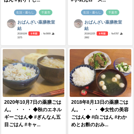
生活・暮らし
千葉市
生活・暮らし
千葉市
おばんざい薬膳教室
おばんざい薬膳教室
結
結
2019/10/9
6 年前
- №5909
2019/12/25
6 年前
- №6787
3375
2892
2020年10月7日の薬膳ごは
2018年8月13日の薬膳ごは
ん。 ・ ・ ・ ◆秋のエネル
ん。 ・ ・ ・ ◆女性の美容
ギーごはん◆ #ぎんなん五
ごはん◆ #白ごはん #わか
目ごはん #キャ...
めとお麩のおみ...