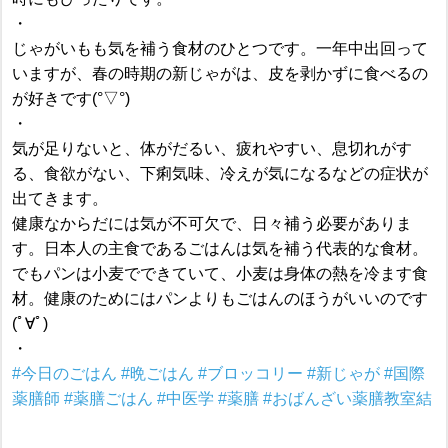
・
じゃがいもも気を補う食材のひとつです。一年中出回って
いますが、春の時期の新じゃがは、皮を剥かずに食べるの
が好きです(°▽°)
・
気が足りないと、体がだるい、疲れやすい、息切れがす
る、食欲がない、下痢気味、冷えが気になるなどの症状が
出てきます。
健康なからだには気が不可欠で、日々補う必要がありま
す。日本人の主食であるごはんは気を補う代表的な食材。
でもパンは小麦でできていて、小麦は身体の熱を冷ます食
材。健康のためにはパンよりもごはんのほうがいいのです
(ﾟ∀ﾟ)
・
#今日のごはん
#晩ごはん
#ブロッコリー
#新じゃが
#国際
薬膳師
#薬膳ごはん
#中医学
#薬膳
#おばんざい薬膳教室結