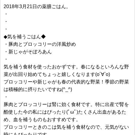
2018年3月21日の薬膳ごはん。
・
・
・
◆気を補うごはん◆
・豚肉とブロッコリーの洋風炒め
・新じゃがそぼろあん
・
気を補う食材を使ったおかずです。春になるといろんな野
菜が出回り始めてちょっと嬉しくなります(о´∀`о)
ブロッコリーや新じゃがも春の代表的な野菜！季節の野菜
は積極的に摂りたいですね(^_^)
・
豚肉とブロッコリーは腎に効く食材です。特に出産で腎を
酷使した今の私にはぴったり(ﾟωﾟ)たくさん出血があるた
め、血を補うものもおすすめです。
ブロッコリーときのこは気を補う食材なので、元気がない
時にもぴったりです。