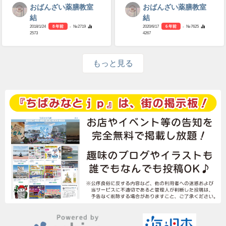
おばんざい薬膳教室
おばんざい薬膳教室
結
結
2018/1/24
8 年前
- №2719
2020/6/17
6 年前
- №7625
2573
4267
もっと見る