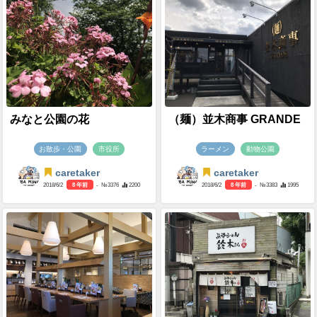
みなと公園の花
（麺）並木商事 GRANDE
お散歩・公園
市役所
ラーメン
動物公園
caretaker
caretaker
2018/6/2
8 年前
- №3376
2200
2018/6/2
8 年前
- №3383
1995