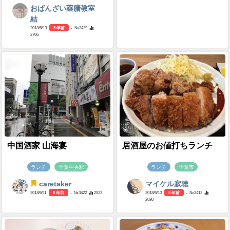
おばんざい薬膳教室
結
2018/6/13
8 年前
- №3429
2706
中国酒家 山海宴
居酒屋のお値打ちランチ
ランチ
千葉中央駅
ランチ
千葉市
caretaker
マイケル寂聴
2018/6/11
8 年前
- №3422
2523
2018/6/10
8 年前
- №3412
2680