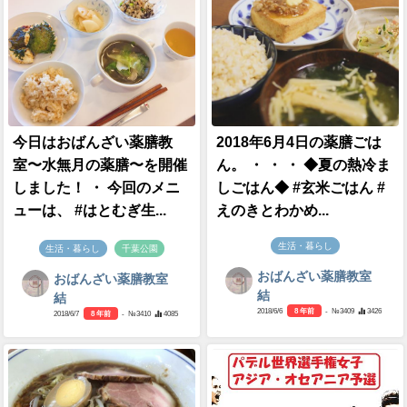
今日はおばんざい薬膳教
2018年6月4日の薬膳ごは
室〜水無月の薬膳〜を開催
ん。 ・ ・ ・ ◆夏の熱冷ま
しました！ ・ 今回のメニ
しごはん◆ #玄米ごはん #
ューは、 #はとむぎ生...
えのきとわかめ...
生活・暮らし
生活・暮らし
千葉公園
おばんざい薬膳教室
おばんざい薬膳教室
結
結
2018/6/6
8 年前
- №3409
3426
2018/6/7
8 年前
- №3410
4085