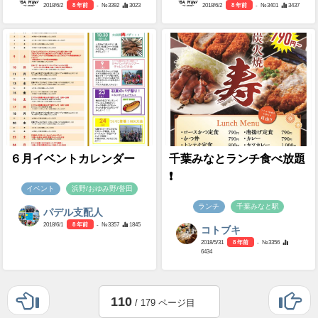
2018/6/2
8 年前
- №3392
3023
2018/6/2
8 年前
- №3401
3437
６月イベントカレンダー
千葉みなとランチ食べ放題
❗️
イベント
浜野/おゆみ野/誉田
ランチ
千葉みなと駅
パデル支配人
2018/6/1
8 年前
- №3357
1845
コトブキ
2018/5/31
8 年前
- №3356
6434
110
/ 179 ページ目