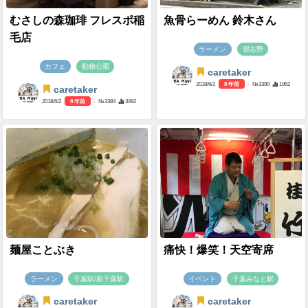
むさしの森珈琲 フレスポ稲
魚骨らーめん 鈴木さん
毛店
ラーメン
習志野
カフェ
動物公園
caretaker
2018/6/2
8 年前
- №3390
1962
caretaker
2018/6/2
8 年前
- №3384
3492
麺屋ことぶき
痛快！爆笑！天空寄席
ラーメン
千葉駅/新千葉駅
イベント
千葉みなと駅
caretaker
caretaker