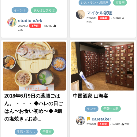
レストラン・居酒屋
市役所
イベント
さんばしひろば
マイケル寂聴
2018/6/13
8 年前
- №3428
studio eArk
2005
2018/6/14
8 年前
- №3430
2180
2018年6月9日の薬膳ごは
中国酒家 山海宴
ん。 ・ ・ ・ ◆ハレの日ご
ランチ
千葉中央駅
はん〜お食い初め〜◆ #鯛
の塩焼き #お赤...
caretaker
2018/6/11
8 年前
- №3420
2022
生活・暮らし
千葉市