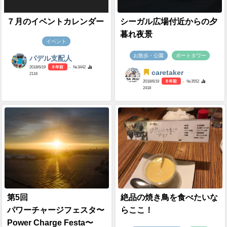
７月のイベントカレンダー
シーガル広場付近からの夕
暮れ夜景
イベント
お散歩・公園
ポートタワー
パデル支配人
2018/6/19
8 年前
- №3442
caretaker
2116
2018/6/19
8 年前
- №3552
2418
第5回
絶品の焼き鳥を食べたいな
パワーチャージフェスタ〜
らここ！
Power Charge Festa〜