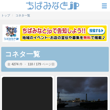
トップ
コネタ一覧
コネタ一覧
全
4274
件 ・
110 / 179
ページ目