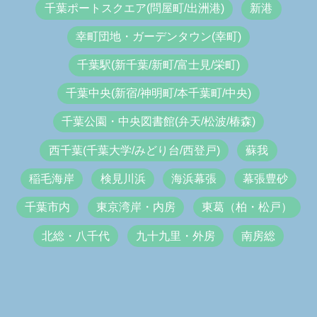
千葉ポートスクエア(問屋町/出洲港)
新港
幸町団地・ガーデンタウン(幸町)
千葉駅(新千葉/新町/富士見/栄町)
千葉中央(新宿/神明町/本千葉町/中央)
千葉公園・中央図書館(弁天/松波/椿森)
西千葉(千葉大学/みどり台/西登戸)
蘇我
稲毛海岸
検見川浜
海浜幕張
幕張豊砂
千葉市内
東京湾岸・内房
東葛（柏・松戸）
北総・八千代
九十九里・外房
南房総