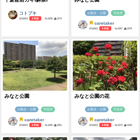
コトブキ
お散歩・公園
市役所
2018/6/2
8 年前
- №3358
2574
caretaker
2018/6/2
8 年前
- №3367
2978
みなと公園
みなと公園の花
お散歩・公園
市役所
お散歩・公園
市役所
caretaker
caretaker
2018/6/2
8 年前
- №3369
2061
2018/6/2
8 年前
- №3375
1920