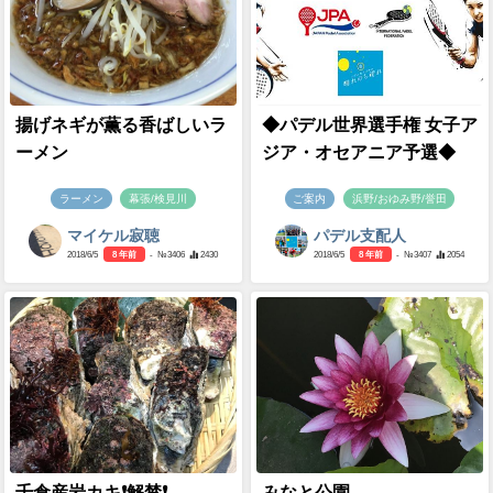
揚げネギが薫る香ばしいラ
◆パデル世界選手権 女子ア
ーメン
ジア・オセアニア予選◆
ラーメン
幕張/検見川
ご案内
浜野/おゆみ野/誉田
マイケル寂聴
パデル支配人
2018/6/5
8 年前
- №3406
2430
2018/6/5
8 年前
- №3407
2054
千倉産岩カキ❗️解禁❗️
みなと公園