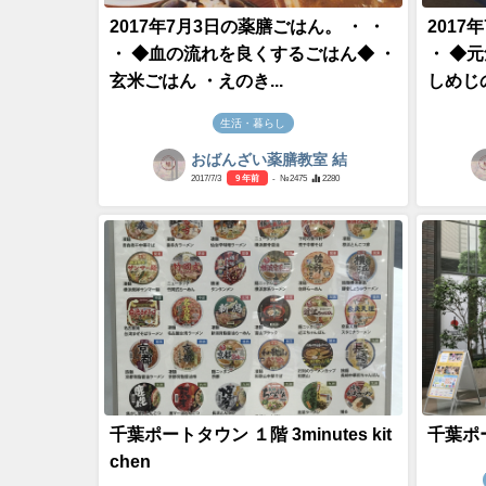
2017年7月3日の薬膳ごはん。 ・ ・
2017
・ ◆血の流れを良くするごはん◆ ・
・ ◆
玄米ごはん ・えのき...
しめじの
生活・暮らし
おばんざい薬膳教室 結
2017/7/3
9 年前
- №2475
2280
千葉ポートタウン １階 3minutes kit
千葉ポ
chen