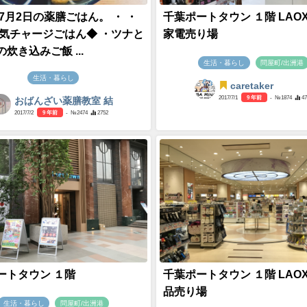
年7月2日の薬膳ごはん。 ・ ・
千葉ポートタウン １階 LAOX
元気チャージごはん◆ ・ツナと
家電売り場
炊き込みご飯 ...
生活・暮らし
問屋町/出洲港
生活・暮らし
caretaker
2017/7/1
9 年前
- №1874
4
おばんざい薬膳教室 結
2017/7/2
9 年前
- №2474
2752
ートタウン １階
千葉ポートタウン １階 LAOX
品売り場
生活・暮らし
問屋町/出洲港