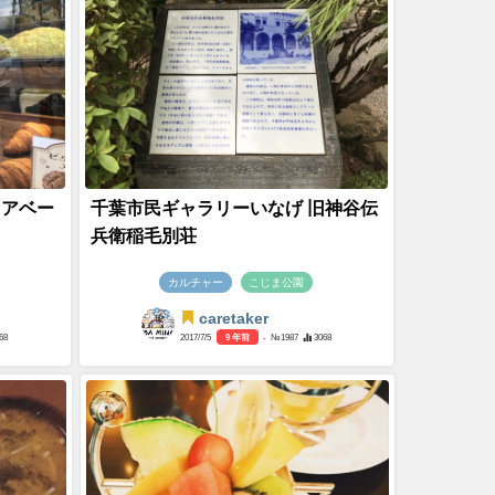
リアベー
千葉市民ギャラリーいなげ 旧神谷伝
兵衛稲毛別荘
カルチャー
こじま公園
caretaker
68
2017/7/5
9 年前
- №1987
3068