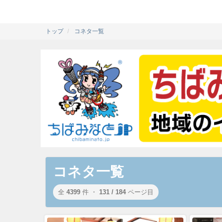
トップ
コネタ一覧
コネタ一覧
全
4399
件 ・
131 / 184
ページ目