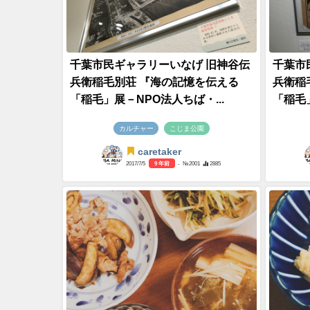
千葉市民ギャラリーいなげ 旧神谷伝
千葉市
兵衛稲毛別荘 『海の記憶を伝える
兵衛稲
「稲毛」展－NPO法人ちば・...
「稲毛」
カルチャー
こじま公園
caretaker
2017/7/5
9 年前
- №2001
2885