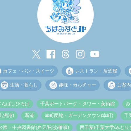
カフェ・パン・スイーツ
レストラン・居酒屋
生活・暮らし
趣味・カルチャー
ご案内
さんばしひろば
千葉ポートパーク・タワー・美術館
み
出洲港)
新港
幸町団地・ガーデンタウン(幸町)
千
公園・中央図書館(弁天/松波/椿森)
西千葉(千葉大学/みどり台