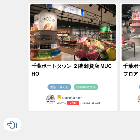
千葉ポートタウン ２階 雑貨店 MUC
千葉ポ
HO
フロア
生活・暮らし
問屋町/出洲港
caretaker
2017/7/1
9 年前
- №1896
3723