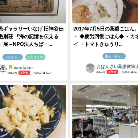
民ギャラリーいなげ 旧神谷伝
2017年7月5日の薬膳ごはん。
毛別荘 『海の記憶を伝える
・ ◆疲労回復ごはん◆ ・カ
展－NPO法人ちば・...
イ ・トマトきゅうり...
生活・暮らし
カルチャー
こじま公園
おばんざい薬膳教室 
caretaker
2017/7/5
9 年前
- №2478
307
2017/7/5
9 年前
- №2002
3333