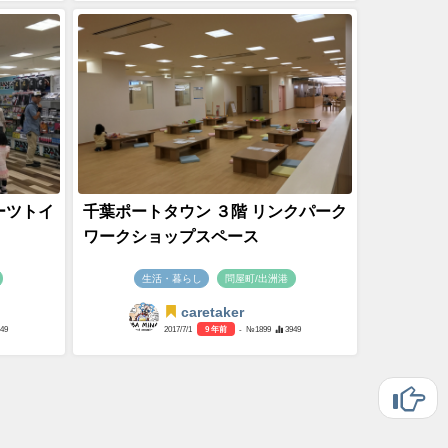
ーツトイ
千葉ポートタウン ３階 リンクパーク
ワークショップスペース
生活・暮らし
問屋町/出洲港
caretaker
549
2017/7/1
9 年前
- №1899
3949