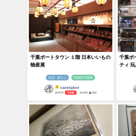
千葉ポートタウン １階 日本いいもの
千葉ポ
物産展
ティ 
生活・暮らし
問屋町/出洲港
caretaker
2017/7/5
9 年前
- №1978
3352