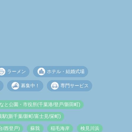
ラーメン
ホテル・結婚式場
募集中！
専門サービス
なと公園・市役所(千葉港/登戸/新田町)
葉駅(新千葉/新町/富士見/栄町)
/西登戸)
蘇我
稲毛海岸
検見川浜