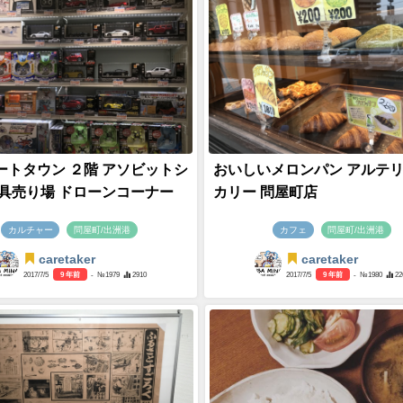
ートタウン ２階 アソビットシ
おいしいメロンパン アルテ
玩具売り場 ドローンコーナー
カリー 問屋町店
カルチャー
問屋町/出洲港
カフェ
問屋町/出洲港
caretaker
caretaker
2017/7/5
9 年前
- №1979
2910
2017/7/5
9 年前
- №1980
22