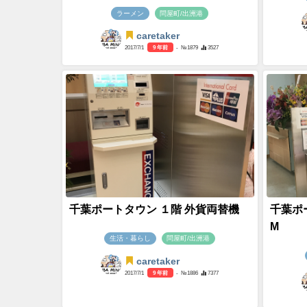
ラーメン
問屋町/出洲港
caretaker
2017/7/1
9 年前
- №1879
3527
千葉ポートタウン １階 外貨両替機
千葉ポ
M
生活・暮らし
問屋町/出洲港
caretaker
2017/7/1
9 年前
- №1886
7377