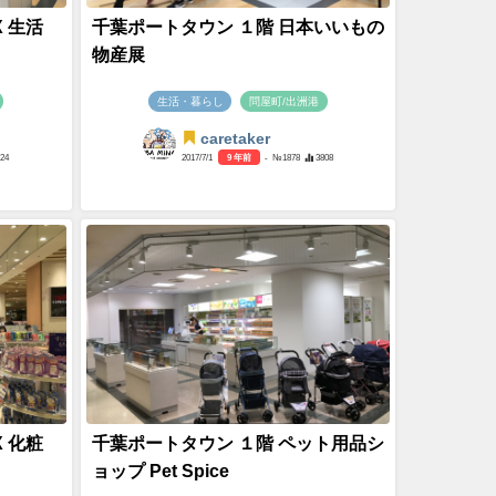
 生活
千葉ポートタウン １階 日本いいもの
物産展
生活・暮らし
問屋町/出洲港
caretaker
724
2017/7/1
9 年前
- №1878
3808
 化粧
千葉ポートタウン １階 ペット用品シ
ョップ Pet Spice