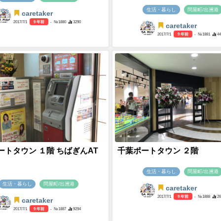
生活・暮らし
問屋町/出洲港
caretaker
2017/7/1
9 年前
- №1880
3290
caretaker
2017/7/1
9 年前
- №1881
4
ートタウン １階 ちばぎんAT
千葉ポートタウン ２階
生活・暮らし
問屋町/出洲港
生活・暮らし
問屋町/出洲港
caretaker
2017/7/1
9 年前
- №1888
2
caretaker
2017/7/1
9 年前
- №1887
9294