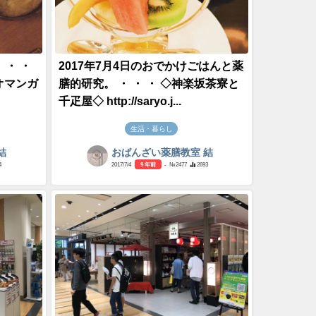
 ・ ・
2017年7月4日のおでかけごはんと薬
オマンガ
膳的研究。 ・ ・ ・ ◇神楽坂茶寮と
千疋屋◇ http://saryo.j...
生活・暮らし
結
おばんざい薬膳教室 結
4
2017/7/4
9 年前
- №2477
2693