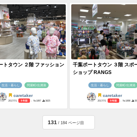
ートタウン ２階 ファッション
千葉ポートタウン ３階 スポ
ショップ RANGS
生活・暮らし
問屋町/出洲港
生活・暮らし
問屋町/出洲港
caretaker
caretaker
2017/7/1
9 年前
- №1897
3825
2017/7/1
9 年前
- №1898
3
131
/ 184 ページ目