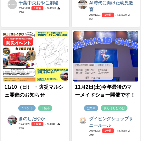
千葉中央おやこ劇場
AI時代に向けた幼児教
2024/10/31
1 年前
- №16912
育
1090
2024/10/31
1 年前
- №16910
657
11/10（日） ・防災マルシ
11月2日(土)今年最後のマ
ェ開催のお知らせ
ーメイドショー開催です！
イベント
千葉市
ご案内
さんばしひろば
きのしたゆか
ダイビングショップサ
2024/10/28
1 年前
- №16889
ニールール
1606
2024/10/28
1 年前
- №16888
1954