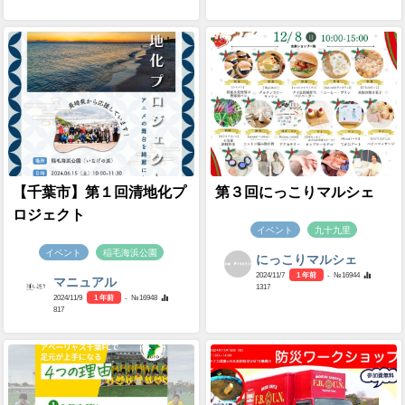
【千葉市】第１回清地化プ
第３回にっこりマルシェ
ロジェクト
イベント
九十九里
イベント
稲毛海浜公園
にっこりマルシェ
2024/11/7
1 年前
- №16944
マニュアル
1317
2024/11/9
1 年前
- №16948
817