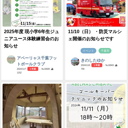
2025年度 現小学6年生ジュ
11/10（日） ・防災マルシ
ニアユース体験練習会のお
ェ開催のお知らせです
知らせ
イベント
千葉市
アベーリャス千葉フッ
きのしたゆか
トボールクラブ
2024/11/6
1 年前
- №16943
759
2024/11/7
1 年前
- №16926
1152