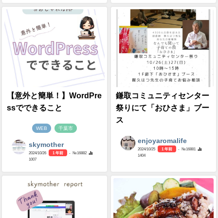
【意外と簡単！】WordPre
鎌取コミュニティセンター
ssでできること
祭りにて「おひさま」ブー
ス
WEB
千葉市
enjoyaromalife
skymother
2024/10/25
1 年前
- №16881
2024/10/26
1 年前
- №16882
1404
1007