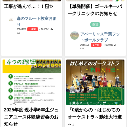
工事が進んで…！！🪟✨
【単発開催】ゴールキーパ
ークリニックのお知らせ
森のフルート教室おま
り
蘇我
2024/11/6
1 年前
- №16941
925
アベーリャス千葉フッ
トボールクラブ
2024/11/5
1 年前
- №16925
924
2025年度 現小学6年生ジュ
「0歳からの・はじめての
ニアユース体験練習会のお
オーケストラ～動物大行進
知らせ
～」