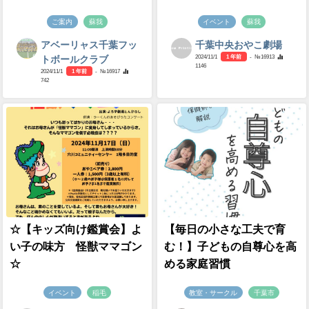
ご案内
蘇我
イベント
蘇我
アベーリャス千葉フッ
千葉中央おやこ劇場
2024/11/1
1 年前
- №16913
トボールクラブ
1146
2024/11/1
1 年前
- №16917
742
☆【キッズ向け鑑賞会】よ
【毎日の小さな工夫で育
い子の味方 怪獣ママゴン
む！】子どもの自尊心を高
☆
める家庭習慣
イベント
稲毛
教室・サークル
千葉市