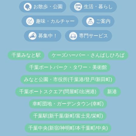
お散歩・公園
生活・暮らし
趣味・カルチャー
ご案内
募集中！
専門サービス
千葉みなと駅
ケーズハーバー・さんばしひろば
千葉ポートパーク・タワー・美術館
みなと公園・市役所(千葉港/登戸/新田町)
千葉ポートスクエア(問屋町/出洲港)
新港
幸町団地・ガーデンタウン(幸町)
千葉駅(新千葉/新町/富士見/栄町)
千葉中央(新宿/神明町/本千葉町/中央)