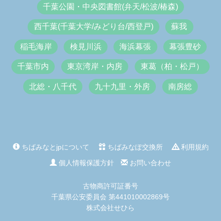
千葉公園・中央図書館(弁天/松波/椿森)
西千葉(千葉大学/みどり台/西登戸)
蘇我
稲毛海岸
検見川浜
海浜幕張
幕張豊砂
千葉市内
東京湾岸・内房
東葛（柏・松戸）
北総・八千代
九十九里・外房
南房総
ちばみなとjpについて
ちばみなぽ交換所
利用規約
個人情報保護方針
お問い合わせ
古物商許可証番号
千葉県公安委員会 第441010002869号
株式会社せひら