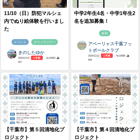
11/10（日）防犯マルシェ
中学2年生4名・中学1年生2
内でぬり絵体験を行いまし
名を追加募集！
た
蘇我
イベント
タウンライナー
アベーリャス千葉フッ
トボールクラブ
きのしたゆか
2024/11/12
1 年前
- №16980
2024/11/12
1 年前
- №16994
694
627
【千葉市】第５回清地化プ
【千葉市】第４回清地化プ
ロジェクト
ロジェクト