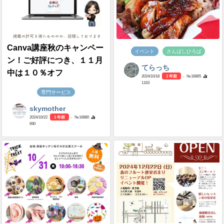
Canva講座秋のキャンペー
イベント
さんばしひろば
ン！ご好評につき、１１月
てらっち
中は１０％オフ
2024/10/18
1 年前
- №16865
1163
専門サービス
skymother
2024/10/22
1 年前
- №16880
690