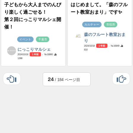
子どもから大人までのんび
はじめまして。「森のフル
り楽しく過ごせる！
ート教室おまり」です✨
第２回にっこりマルシェ開
カルチャー
市役所
催！
森のフルート教室おま
イベント
千葉市
り
2024/10/18
1 年前
- №16849
にっこりマルシェ
810
2024/10/18
1 年前
- №16860
1288
24
/ 184 ページ目