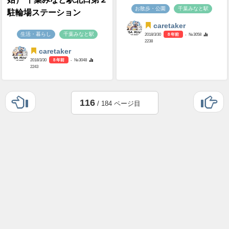
お散歩・公園
千葉みなと駅
駐輪場ステーション
caretaker
生活・暮らし
千葉みなと駅
2018/3/30
8 年前
- №3058
2238
caretaker
2018/3/30
8 年前
- №3048
2243
116
/ 184 ページ目