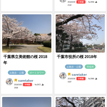
2018/3/30
8 年前
- №2958
2132
千葉県立美術館の桜 2018
千葉市役所の桜 2018年
年
お散歩・公園
市役所
お散歩・公園
ポートタワー
caretaker
2018/3/30
8 年前
- №2986
caretaker
3187
2018/3/30
8 年前
- №2972
2938