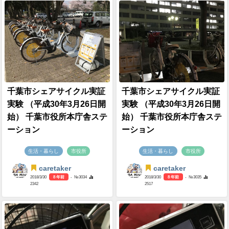
千葉市シェアサイクル実証
千葉市シェアサイクル実証
実験 （平成30年3月26日開
実験 （平成30年3月26日開
始） 千葉市役所本庁舎ステ
始） 千葉市役所本庁舎ステ
ーション
ーション
生活・暮らし
市役所
生活・暮らし
市役所
caretaker
caretaker
2018/3/30
8 年前
- №3034
2018/3/30
8 年前
- №3035
2342
2517