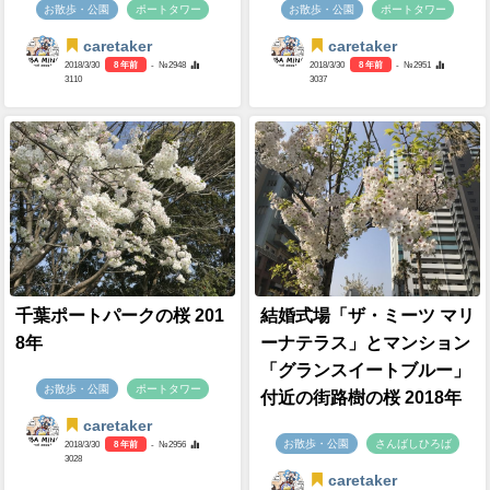
お散歩・公園
ポートタワー
お散歩・公園
ポートタワー
caretaker
caretaker
2018/3/30
8 年前
- №2948
2018/3/30
8 年前
- №2951
3110
3037
千葉ポートパークの桜 201
結婚式場「ザ・ミーツ マリ
8年
ーナテラス」とマンション
「グランスイートブルー」
お散歩・公園
ポートタワー
付近の街路樹の桜 2018年
caretaker
お散歩・公園
さんばしひろば
2018/3/30
8 年前
- №2956
3028
caretaker