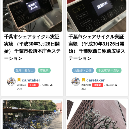
千葉市シェアサイクル実証
千葉市シェアサイクル実証
実験 （平成30年3月26日開
実験 （平成30年3月26日開
始） 千葉市役所本庁舎ステ
始） 千葉駅西口駅前広場ス
ーション
テーション
生活・暮らし
市役所
お散歩・公園
千葉駅/新千葉駅
caretaker
caretaker
2018/3/30
8 年前
- №3038
2018/3/30
8 年前
- №3042
2434
2107