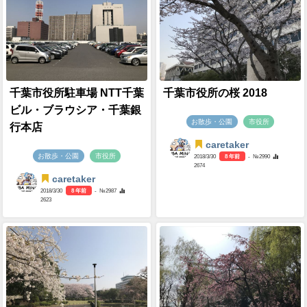
千葉市役所駐車場 NTT千葉
千葉市役所の桜 2018
ビル・ブラウシア・千葉銀
お散歩・公園
市役所
行本店
caretaker
お散歩・公園
市役所
2018/3/30
8 年前
- №2990
2674
caretaker
2018/3/30
8 年前
- №2987
2623