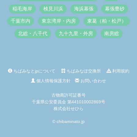
稲毛海岸
検見川浜
海浜幕張
幕張豊砂
千葉市内
東京湾岸・内房
東葛（柏・松戸）
北総・八千代
九十九里・外房
南房総
ちばみなとjpについて
ちばみなぽ交換所
利用規約
個人情報保護方針
お問い合わせ
古物商許可証番号
千葉県公安委員会 第441010002869号
株式会社せひら
© chibaminato.jp