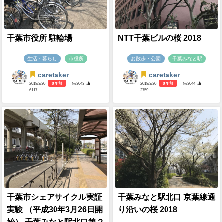
千葉市役所 駐輪場
NTT千葉ビルの桜 2018
生活・暮らし
市役所
お散歩・公園
千葉みなと駅
caretaker
caretaker
2018/3/30
8 年前
- №3043
2018/3/30
8 年前
- №3044
6117
2759
千葉市シェアサイクル実証
千葉みなと駅北口 京葉線通
実験 （平成30年3月26日開
り沿いの桜 2018
始） 千葉みなと駅北口第２