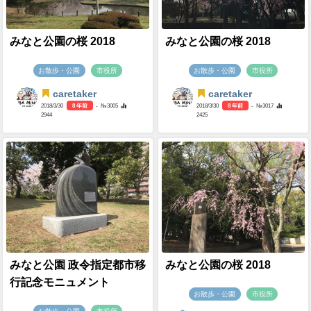
みなと公園の桜 2018
みなと公園の桜 2018
お散歩・公園
市役所
お散歩・公園
市役所
caretaker
caretaker
2018/3/30
8 年前
- №3005
2018/3/30
8 年前
- №3017
2944
2425
みなと公園 政令指定都市移
みなと公園の桜 2018
行記念モニュメント
お散歩・公園
市役所