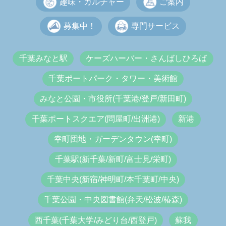
趣味・カルチャー
ご案内
募集中！
専門サービス
千葉みなと駅
ケーズハーバー・さんばしひろば
千葉ポートパーク・タワー・美術館
みなと公園・市役所(千葉港/登戸/新田町)
千葉ポートスクエア(問屋町/出洲港)
新港
幸町団地・ガーデンタウン(幸町)
千葉駅(新千葉/新町/富士見/栄町)
千葉中央(新宿/神明町/本千葉町/中央)
千葉公園・中央図書館(弁天/松波/椿森)
西千葉(千葉大学/みどり台/西登戸)
蘇我