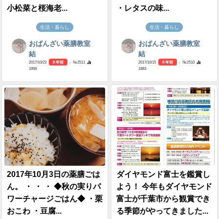
小松菜と桜海老...
・レタスの味...
生活・暮らし
生活・暮らし
おばんざい薬膳教室
おばんざい薬膳教室
結
結
2017/10/23
8 年前
- №2511
2017/10/15
8 年前
- №2510
1958
1883
2017年10月3日の薬膳ごは
ダイヤモンド富士を鑑賞し
ん。 ・ ・ ・ ◆秋の実りパ
よう！ 今年もダイヤモンド
ワーチャージごはん◆ ・栗
富士が千葉市から観賞でき
おこわ ・豆腐...
る季節がやってきました...