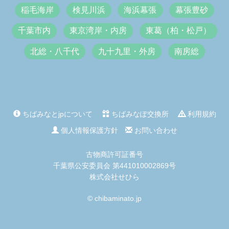
稲毛海岸
検見川浜
海浜幕張
幕張豊砂
千葉市内
東京湾岸・内房
東葛（柏・松戸）
北総・八千代
九十九里・外房
南房総
ちばみなとjpについて
ちばみなぽ交換所
利用規約
個人情報保護方針
お問い合わせ
古物商許可証番号
千葉県公安委員会 第441010002869号
株式会社せひら
© chibaminato.jp