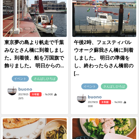
東京夢の島より帆走で千葉
午後2時、フェスティバル
みなとさん橋に到着しまし
ウオーク蘇我さん橋に到着
た。到着後、船を万国旗で
しました。 明日の準備を
飾りました。 明日からの...
し、終わったらさん橋前の
[...
イベント
さんばしひろば
イベント
さんばしひろば
buono
2017/9/15
8 年前
- №2430
buono
2975
2017/9/15
8 年前
- №2431
3330