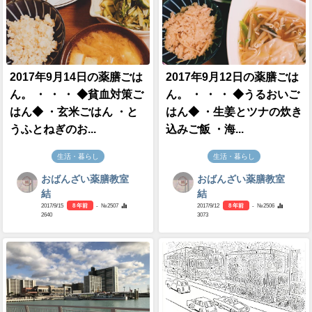
2017年9月14日の薬膳ごは
2017年9月12日の薬膳ごは
ん。 ・ ・ ・ ◆貧血対策ご
ん。 ・ ・ ・ ◆うるおいご
はん◆ ・玄米ごはん ・と
はん◆ ・生姜とツナの炊き
うふとねぎのお...
込みご飯 ・海...
生活・暮らし
生活・暮らし
おばんざい薬膳教室
おばんざい薬膳教室
結
結
2017/9/15
8 年前
- №2507
2017/9/12
8 年前
- №2506
2640
3073