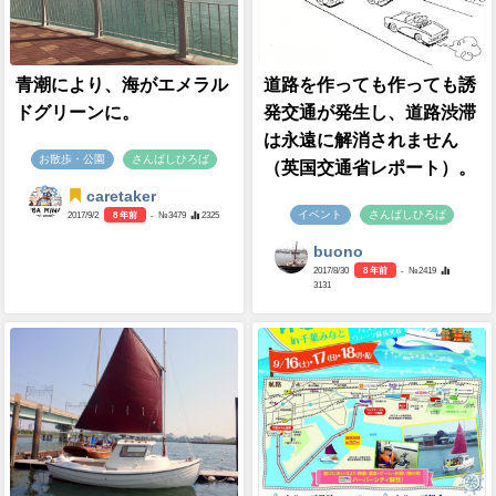
青潮により、海がエメラル
道路を作っても作っても誘
ドグリーンに。
発交通が発生し、道路渋滞
は永遠に解消されません
お散歩・公園
さんばしひろば
（英国交通省レポート）。
caretaker
イベント
さんばしひろば
2017/9/2
8 年前
- №3479
2325
buono
2017/8/30
8 年前
- №2419
3131