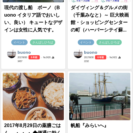
現代の渡し船 ボーノ（B
ダイヴィング＆グルメの街
uono イタリア語でおいし
（千葉みなと）～ 巨大映画
い、良い） キュートなデザ
館・ショッピングセンター
インは女性に人気です。
の町（ハーバーシテイ蘇...
イベント
さんばしひろば
イベント
さんばしひろば
buono
buono
2017/8/30
8 年前
- №2420
2017/8/30
8 年前
- №2421
3457
2232
2017年8月29日の薬膳ごは
帆船『みらいへ』
ん。 ・ ・ ・ ◆便通に効く