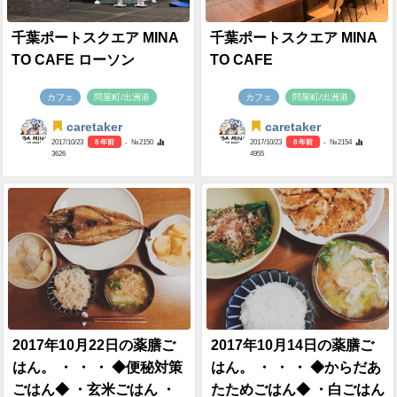
千葉ポートスクエア MINA
千葉ポートスクエア MINA
TO CAFE ローソン
TO CAFE
カフェ
問屋町/出洲港
カフェ
問屋町/出洲港
caretaker
caretaker
2017/10/23
8 年前
- №2150
2017/10/23
8 年前
- №2154
3626
4955
2017年10月22日の薬膳ご
2017年10月14日の薬膳ご
はん。 ・ ・ ・ ◆便秘対策
はん。 ・ ・ ・ ◆からだあ
ごはん◆ ・玄米ごはん ・
たためごはん◆ ・白ごはん