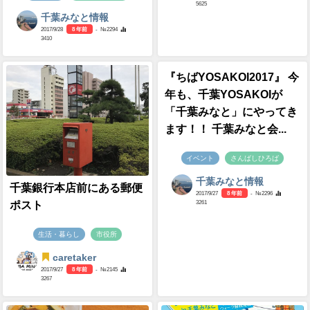
5625
千葉みなと情報
2017/9/28
8 年前
- №2294
3410
『ちばYOSAKOI2017』 今
年も、千葉YOSAKOIが
「千葉みなと」にやってき
ます！！ 千葉みなと会...
イベント
さんばしひろば
千葉みなと情報
千葉銀行本店前にある郵便
2017/9/27
8 年前
- №2296
3261
ポスト
生活・暮らし
市役所
caretaker
2017/9/27
8 年前
- №2145
3267