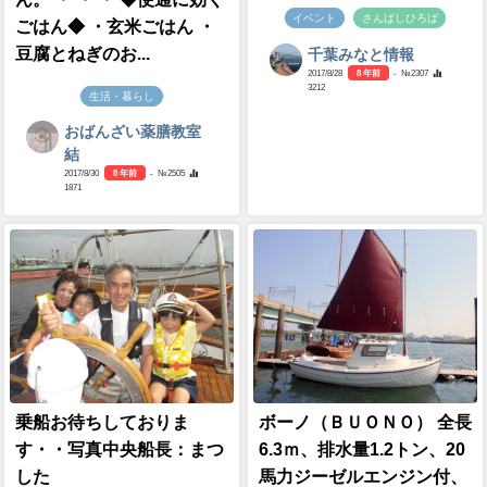
イベント
さんばしひろば
ごはん◆ ・玄米ごはん ・
豆腐とねぎのお...
千葉みなと情報
2017/8/28
8 年前
- №2307
3212
生活・暮らし
おばんざい薬膳教室
結
2017/8/30
8 年前
- №2505
1871
乗船お待ちしておりま
ボーノ（ＢＵＯＮＯ） 全長
す・・写真中央船長：まつ
6.3ｍ、排水量1.2トン、20
した
馬力ジーゼルエンジン付、