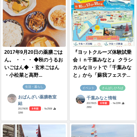
2017年9月20日の薬膳ごは
『ヨットクルーズ体験試乗
ん。 ・ ・ ・ ◆秋のうるお
会ｉｎ千葉みなと』 クラシ
いごはん◆ ・玄米ごはん
カルなヨットで「千葉みな
・小松菜と高野...
と」から「蘇我フェステ...
生活・暮らし
イベント
さんばしひろば
おばんざい薬膳教室
千葉みなと情報
結
2017/9/15
8 年前
- №2299
2950
2017/9/20
8 年前
- №2508
3266