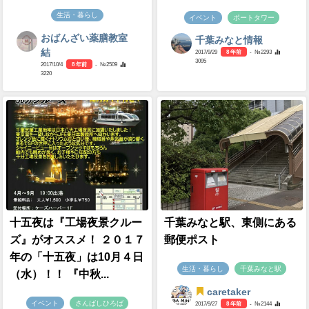
生活・暮らし
イベント
ポートタワー
おばんざい薬膳教室
千葉みなと情報
結
2017/9/29
8 年前
- №2293
3095
2017/10/4
8 年前
- №2509
3220
十五夜は『工場夜景クルー
千葉みなと駅、東側にある
ズ』がオススメ！ ２０１７
郵便ポスト
年の「十五夜」は10月４日
生活・暮らし
千葉みなと駅
（水）！！ 『中秋...
caretaker
イベント
さんばしひろば
2017/9/27
8 年前
- №2144