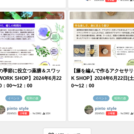
2024/5/28
2 年前
- №15993
の季節に役立つ薬膳＆スワッ
【籐を編んで作るアクセサリ
ORK SHOP】2024年6月22
K SHOP】2024年6月22日(土
0：00〜12：00
0〜12：00
イベント
昭和の森
イベント
昭和の森
pinto style
pinto style
2024/5/21
2 年前
- №15961
1024
2024/5/21
2 年前
- №15962