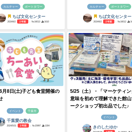
カルチャー
ポートタワー
カルチャー
ポートタワー
ちば文化センター
ちば文化センター
2024/6/2
2 年前
- №16013
1610
2024/6/2
2 年前
- №16012
1
年6月8日(土)子ども食堂開催の
5/25（土）・「マーケティ
せ
意味を初めて理解できた館山
ークショップ初出品でした♪
イベント
千葉市
イベント
千葉愛の教会
2024/5/31
2 年前
- №15997
1304
きのしたゆか