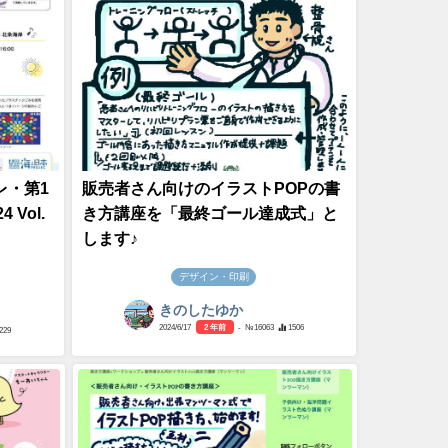
レ・第1
販売者さん向けのイラストPOPの書
 Vol.
き方講座を「最終ゴール達成式」と
します♪
デザイン・印刷
きのしたゆか
2024/6/17
2 年前
- №16063
1506
229