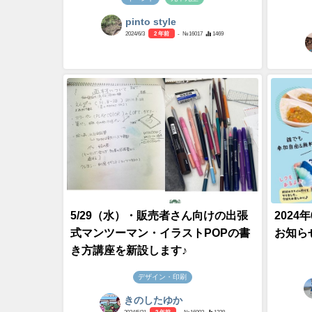
pinto style
2024/6/3
2 年前
- №16017
1469
5/29（水）・販売者さん向けの出張
2024
式マンツーマン・イラストPOPの書
お知ら
き方講座を新設します♪
デザイン・印刷
きのしたゆか