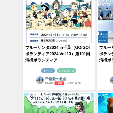
ブルーサンタ2024 in千葉（GO!GO!
ブルーサ
ボランティア2024 Vol.13）第101回
ボランテ
清掃ボランティア
清掃ボ
イベント
稲毛海浜公園
千葉愛の教会
2024/6/20
2 年前
- №16071
761