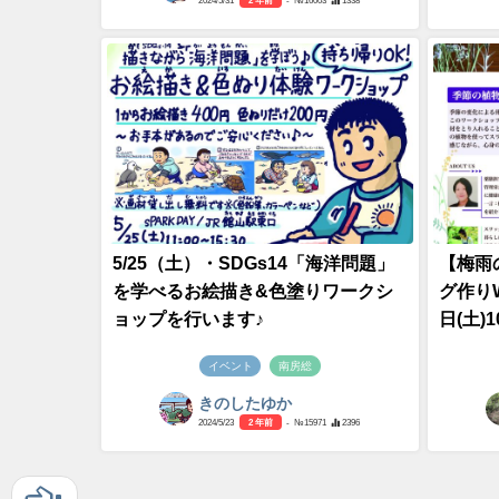
2024/5/31
2 年前
- №16003
1338
5/25（土）・SDGs14「海洋問題」
【梅雨
を学べるお絵描き&色塗りワークシ
グ作りW
ョップを行います♪
日(土)1
イベント
南房総
きのしたゆか
2024/5/23
2 年前
- №15971
2396