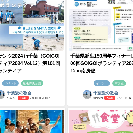
ンタ2024 in千葉（GO!GO!
千葉県誕生150周年フィナー
ィア2024 Vol.13）第101回
00回GO!GO!ボランティア2024
ランティア
12 in南房総
イベント
稲毛海浜公園
イベント
南房総
千葉愛の教会
千葉愛の教会
2024/6/20
2 年前
- №16070
1667
2024/6/20
2 年前
- №16069
1