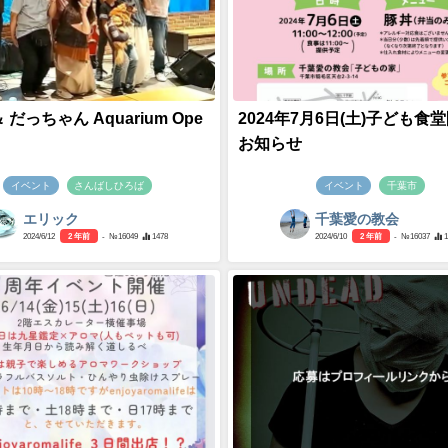
＆ だっちゃん Aquarium Ope
2024年7月6日(土)子ども食
お知らせ
イベント
さんばしひろば
イベント
千葉市
エリック
千葉愛の教会
2024/6/12
2 年前
- №16049
1478
2024/6/10
2 年前
- №16037