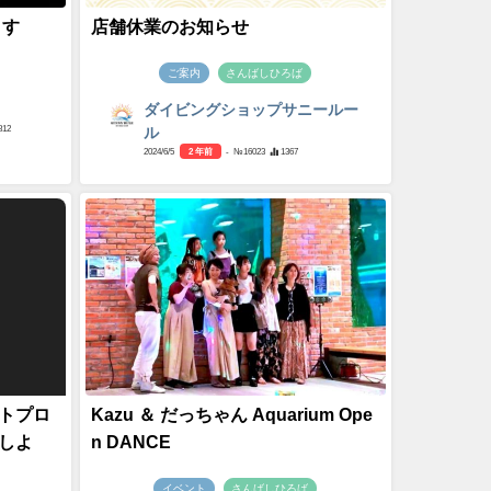
ます
店舗休業のお知らせ
ご案内
さんばしひろば
ダイビングショップサニールー
812
ル
2024/6/5
2 年前
- №16023
1367
トプロ
Kazu ＆ だっちゃん Aquarium Ope
しよ
n DANCE
イベント
さんばしひろば