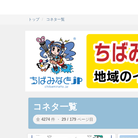
トップ
コネタ一覧
コネタ一覧
全
4274
件 ・
29 / 179
ページ目