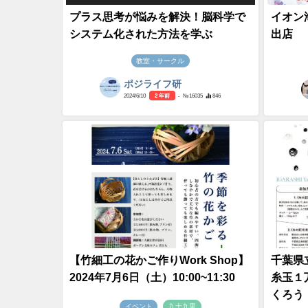
プラス思考が悩みを解決！脳科学で
イオン
システム化された方法を学ぶ
出店
教室・サークル
ポジライフ研
2024/6/10
2 年前
- №16035
846
【竹細工の花かご作りWork Shop】
千葉県
2024年7月6日（土）10:00~11:30
糸玉１
くろう
イベント
九十九里