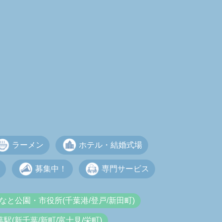
ラーメン
ホテル・結婚式場
募集中！
専門サービス
なと公園・市役所(千葉港/登戸/新田町)
葉駅(新千葉/新町/富士見/栄町)