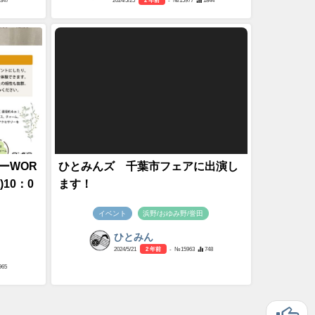
1347
2024/5/25
2 年前
- №15977
1844
ーWOR
ひとみんズ 千葉市フェアに出演し
)10：0
ます！
イベント
浜野/おゆみ野/誉田
ひとみん
2024/5/21
2 年前
- №15963
748
965