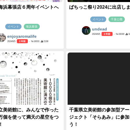
海浜幕張店６周年イベントへ
ばちっこ祭り2024に出店し
イベント
千葉公園
イベント
海浜幕張
undead
2024/6/5
2 年前
- №16030
1
enjoyaromalife
2024/6/5
2 年前
- №16031
2138
立美術館に、みんなで作った
千葉県立美術館の参加型アー
万個を使って満天の星空をつ
ジェクト「そらあみ」に参加
！
う！