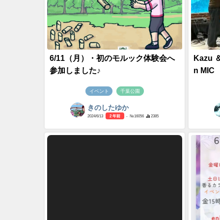
6/11（月）・初のモルック体験会へ
Kazu 
参加しました♪
n MIC
イベント
千葉公園
きのしたゆか
2024/6/13
2 年前
- №16056
2385