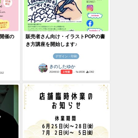
堂開催の
販売者さん向け・イラストPOPの書
き方講座を開始します♪
デザイン・印刷
きのしたゆか
2024/6/10
2 年前
- №16036
2362
1312