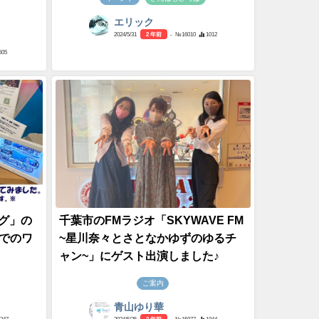
エリック
2024/5/31
2 年前
- №16010
1012
605
ング」の
千葉市のFMラジオ「SKYWAVE FM
でのワ
~星川奈々とさとなかゆずのゆるチ
ャン~」にゲスト出演しました♪
ご案内
青山ゆり華