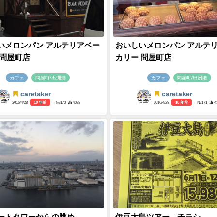
いメロンパン アルテリアベー
おいしいメロンパン アルテ
 問屋町店
カリー 問屋町店
カフェ
問屋町/出洲港
カフェ
問屋町/出洲港
caretaker
caretaker
2016/4/28
10 年前
- №170
4098
2016/4/28
10 年前
- №171
4
ートタワーからの眺め
伊豆大島ツアー チラシ