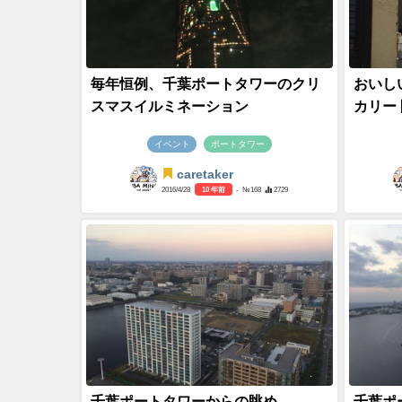
毎年恒例、千葉ポートタワーのクリ
おいし
スマスイルミネーション
カリー
イベント
ポートタワー
caretaker
2016/4/28
10 年前
- №168
2729
千葉ポートタワーからの眺め
千葉ポ