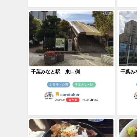
千葉みなと駅 東口側
千葉み
お散歩・公園
千葉みなと駅
caretaker
2016/4/27
10 年前
- №124
4382