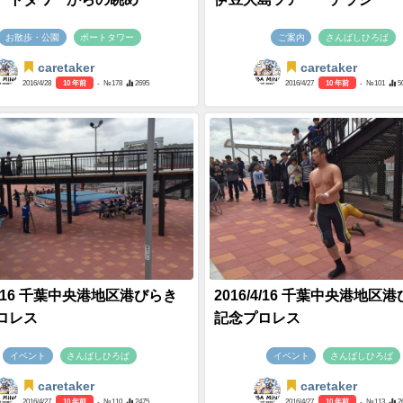
お散歩・公園
ポートタワー
ご案内
さんばしひろば
caretaker
caretaker
2016/4/28
10 年前
- №178
2695
2016/4/27
10 年前
- №101
5
/4/16 千葉中央港地区港びらき
2016/4/16 千葉中央港地区
ロレス
記念プロレス
イベント
さんばしひろば
イベント
さんばしひろば
caretaker
caretaker
2016/4/27
10 年前
- №110
2475
2016/4/27
10 年前
- №113
2