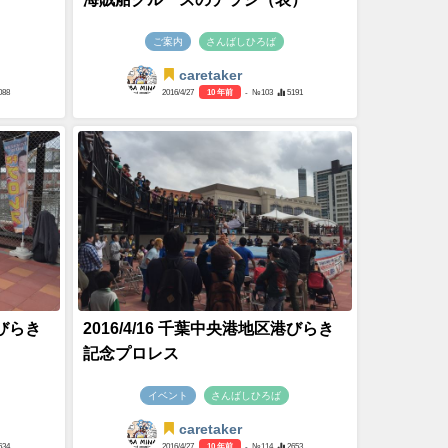
ご案内
さんばしひろば
caretaker
088
2016/4/27
10 年前
- №103
5191
港びらき
2016/4/16 千葉中央港地区港びらき
記念プロレス
イベント
さんばしひろば
caretaker
634
2016/4/27
10 年前
- №114
2653