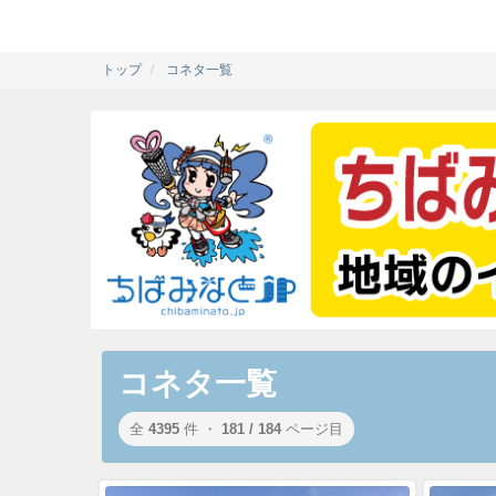
トップ
コネタ一覧
コネタ一覧
全
4395
件 ・
181 / 184
ページ目