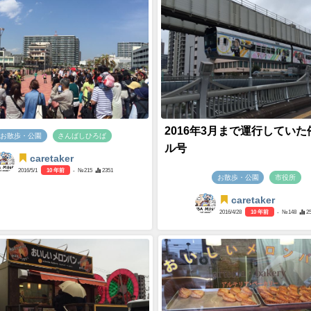
2016年3月まで運行していた
お散歩・公園
さんばしひろば
ル号
caretaker
2016/5/1
10 年前
- №215
2351
お散歩・公園
市役所
caretaker
2016/4/28
10 年前
- №148
2