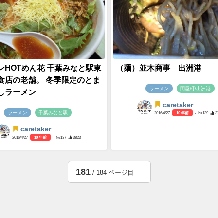
ンHOTめん花 千葉みなと駅東
（麺）並木商事 出洲港
食店の老舗。 冬季限定のとま
ラーメン
問屋町/出洲港
しラーメン
caretaker
ラーメン
千葉みなと駅
2016/4/27
10 年前
- №139
3
caretaker
2016/4/27
10 年前
- №137
3823
181
/ 184 ページ目