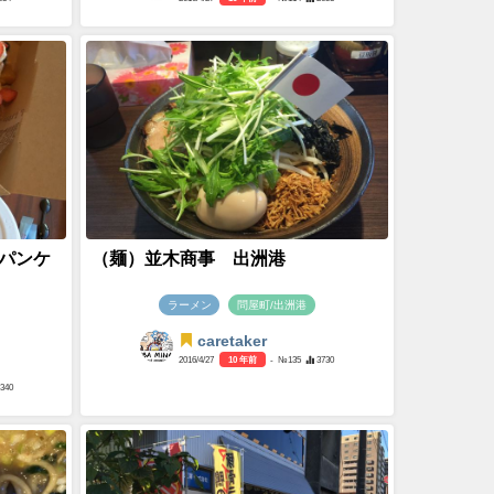
パンケ
（麺）並木商事 出洲港
ラーメン
問屋町/出洲港
caretaker
2016/4/27
10 年前
- №135
3730
1340