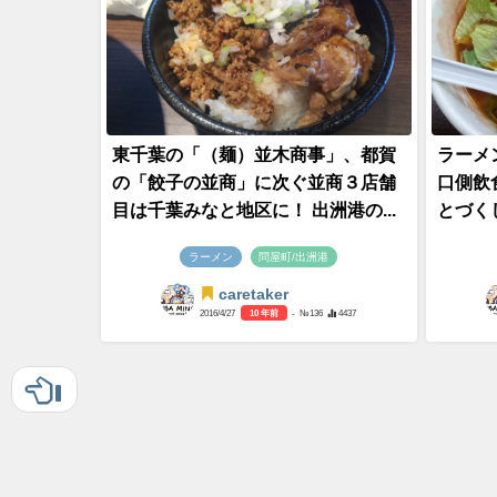
東千葉の「（麺）並木商事」、都賀
ラーメ
の「餃子の並商」に次ぐ並商３店舗
口側飲
目は千葉みなと地区に！ 出洲港の...
とづく
ラーメン
問屋町/出洲港
caretaker
2016/4/27
10 年前
- №136
4437