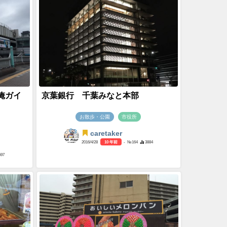
俺ガイ
京葉銀行 千葉みなと本部
お散歩・公園
市役所
caretaker
2016/4/28
10 年前
- №164
3884
597