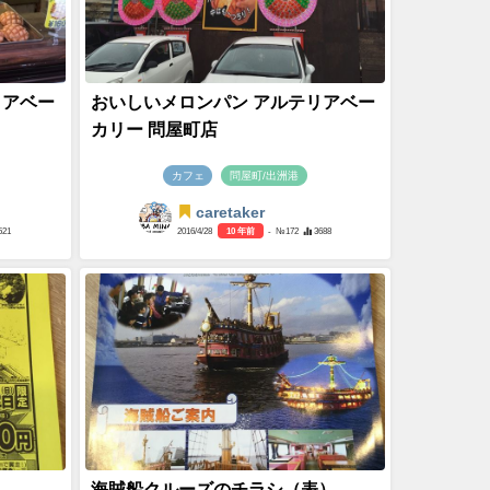
リアベー
おいしいメロンパン アルテリアベー
カリー 問屋町店
カフェ
問屋町/出洲港
caretaker
521
2016/4/28
10 年前
- №172
3688
海賊船クルーズのチラシ（表）