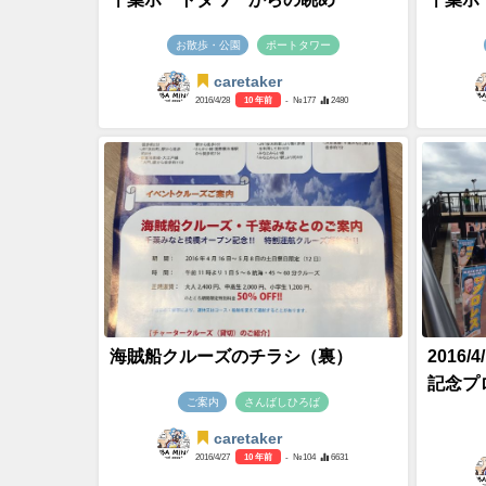
お散歩・公園
ポートタワー
caretaker
2016/4/28
10 年前
- №177
2480
海賊船クルーズのチラシ（裏）
2016
記念プ
ご案内
さんばしひろば
caretaker
2016/4/27
10 年前
- №104
6631