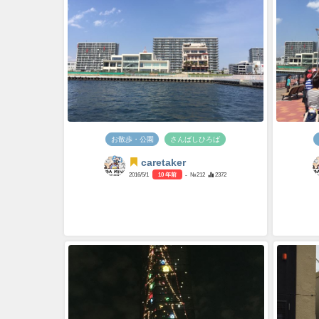
お散歩・公園
さんばしひろば
caretaker
2016/5/1
10 年前
- №212
2372