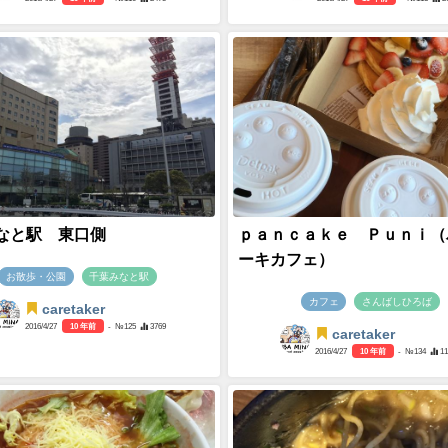
なと駅 東口側
ｐａｎｃａｋｅ Ｐｕｎｉ（
ーキカフェ）
お散歩・公園
千葉みなと駅
カフェ
さんばしひろば
caretaker
2016/4/27
10 年前
- №125
3769
caretaker
2016/4/27
10 年前
- №134
1