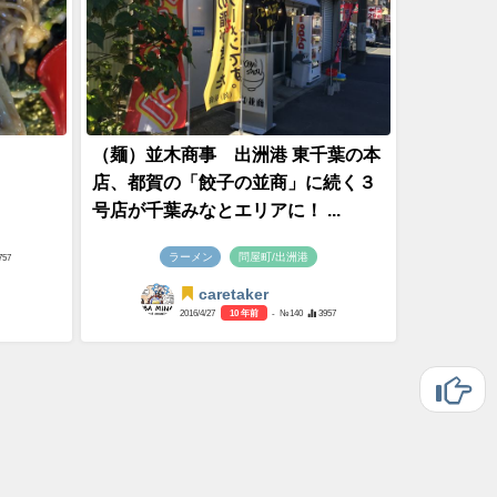
（麺）並木商事 出洲港 東千葉の本
店、都賀の「餃子の並商」に続く３
号店が千葉みなとエリアに！ ...
ラーメン
問屋町/出洲港
757
caretaker
2016/4/27
10 年前
- №140
3957