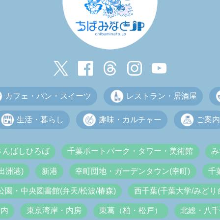
カフェ・パン・スイーツ
レストラン・居酒屋
生活・暮らし
趣味・カルチャー
ご案内
さんばしひろば
千葉ポートパーク・タワー・美術館
み
出洲港)
新港
幸町団地・ガーデンタウン(幸町)
千
公園・中央図書館(弁天/松波/椿森)
西千葉(千葉大学/みどり台
市内
東京湾岸・内房
東葛（柏・松戸）
北総・八千