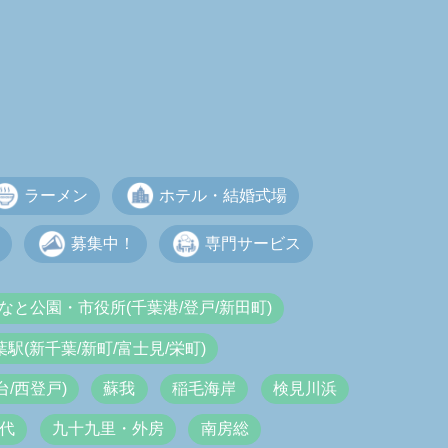
ラーメン
ホテル・結婚式場
募集中！
専門サービス
なと公園・市役所(千葉港/登戸/新田町)
葉駅(新千葉/新町/富士見/栄町)
/西登戸)
蘇我
稲毛海岸
検見川浜
代
九十九里・外房
南房総