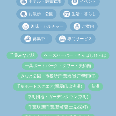
ホテル・結婚式場
イベント
お散歩・公園
生活・暮らし
趣味・カルチャー
ご案内
募集中！
専門サービス
千葉みなと駅
ケーズハーバー・さんばしひろば
千葉ポートパーク・タワー・美術館
みなと公園・市役所(千葉港/登戸/新田町)
千葉ポートスクエア(問屋町/出洲港)
新港
幸町団地・ガーデンタウン(幸町)
千葉駅(新千葉/新町/富士見/栄町)