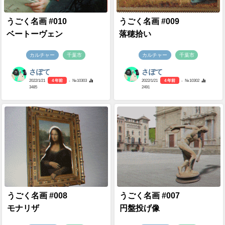
うごく名画 #010
うごく名画 #009
ベートーヴェン
落穂拾い
カルチャー
千葉市
カルチャー
千葉市
さぽて
さぽて
2022/1/21
4 年前
- №10303
2022/1/21
4 年前
- №10302
3485
2491
うごく名画 #008
うごく名画 #007
モナリザ
円盤投げ像