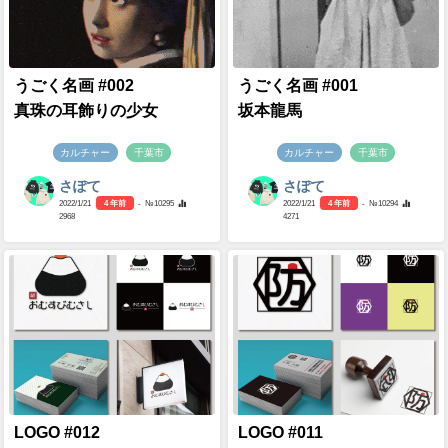
うごく名画 #002
うごく名画 #001
真珠の耳飾りの少女
坂本龍馬
カルチャー
千葉市
カルチャー
千葉市
さぽて
さぽて
2022/1/21
4 年前
- №10295
2022/1/21
4 年前
- №10294
2968
4271
LOGO #012
LOGO #011