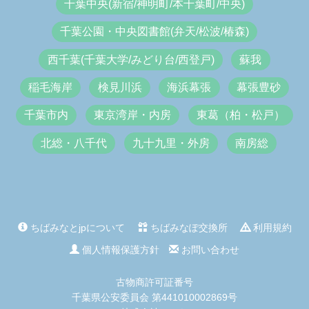
千葉中央(新宿/神明町/本千葉町/中央)
千葉公園・中央図書館(弁天/松波/椿森)
西千葉(千葉大学/みどり台/西登戸)
蘇我
稲毛海岸
検見川浜
海浜幕張
幕張豊砂
千葉市内
東京湾岸・内房
東葛（柏・松戸）
北総・八千代
九十九里・外房
南房総
ちばみなとjpについて
ちばみなぽ交換所
利用規約
個人情報保護方針
お問い合わせ
古物商許可証番号
千葉県公安委員会 第441010002869号