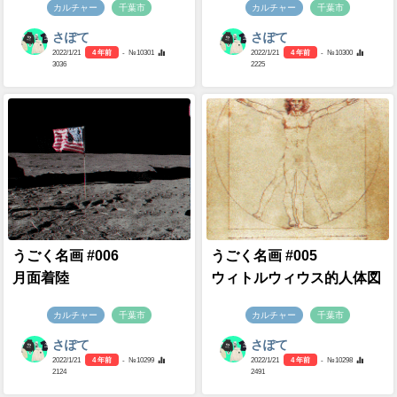
カルチャー
千葉市
カルチャー
千葉市
さぽて
さぽて
2022/1/21
4 年前
- №10301
2022/1/21
4 年前
- №10300
3036
2225
うごく名画 #006
うごく名画 #005
月面着陸
ウィトルウィウス的人体図
カルチャー
千葉市
カルチャー
千葉市
さぽて
さぽて
2022/1/21
4 年前
- №10299
2022/1/21
4 年前
- №10298
2124
2491