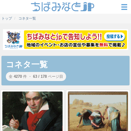
トップ
コネタ一覧
コネタ一覧
全
4270
件 ・
63 / 178
ページ目