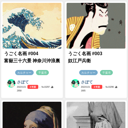
うごく名画 #004
うごく名画 #003
富嶽三十六景 神奈川沖浪裏
奴江戸兵衛
カルチャー
千葉市
カルチャー
千葉市
さぽて
さぽて
2022/1/21
4 年前
- №10297
2022/1/21
4 年前
- №10296
2958
1905