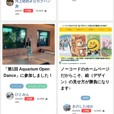
2233
河上佑彷🎷@カクハン
房
2024/4/1
2 年前
- №15678
1450
「第1回 Aquarium Open
ノーコードのホームページ
Dance」に参加しました！
だからこそ、絵（デザイ
ン）の見せ方が勝負になり
イベント
さんばしひろば
ます♪
ひとみん
WEB
2024/3/31
2 年前
- №15660
1622
きのしたゆか
2024/3/28
2 年前
- №15602