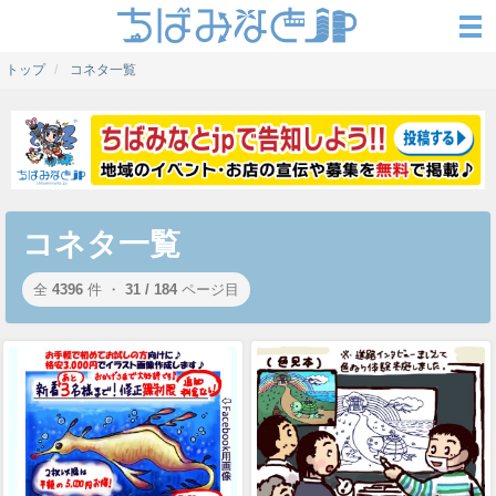
トップ
コネタ一覧
コネタ一覧
全
4396
件 ・
31 / 184
ページ目