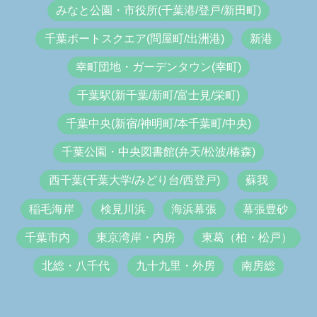
みなと公園・市役所(千葉港/登戸/新田町)
千葉ポートスクエア(問屋町/出洲港)
新港
幸町団地・ガーデンタウン(幸町)
千葉駅(新千葉/新町/富士見/栄町)
千葉中央(新宿/神明町/本千葉町/中央)
千葉公園・中央図書館(弁天/松波/椿森)
西千葉(千葉大学/みどり台/西登戸)
蘇我
稲毛海岸
検見川浜
海浜幕張
幕張豊砂
千葉市内
東京湾岸・内房
東葛（柏・松戸）
北総・八千代
九十九里・外房
南房総