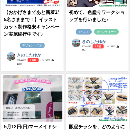
【おかげさまであと新着3/
初めて、色塗りワークショ
5名さままで！】イラスト
ップを行いました♪
カット制作格安キャンペー
イベント
タウンライナー
ン実施続行中です♪
きのしたゆか
デザイン・印刷
2024/4/21
2 年前
- №15740
994
きのしたゆか
2024/4/23
2 年前
- №15760
1868
5月12日(日)マーメイドシ
販促チラシを、どのように