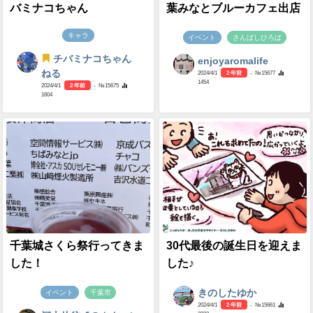
バミナコちゃん
葉みなとブルーカフェ出店
キャラ
イベント
さんばしひろば
チバミナコちゃん
enjoyaromalife
ねる
2024/4/1
2 年前
- №15677
1454
2024/4/1
2 年前
- №15675
1604
千葉城さくら祭行ってきま
30代最後の誕生日を迎えま
した！
した♪
きのしたゆか
イベント
千葉市
2024/4/1
2 年前
- №15661