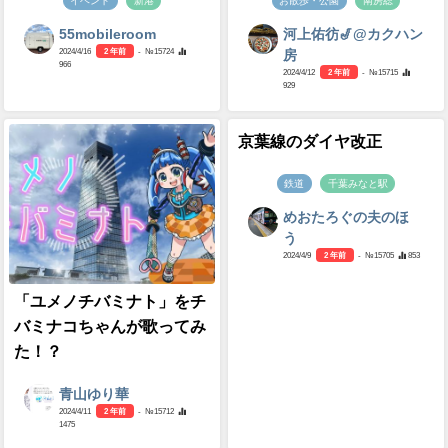
イベント
新港
お散歩・公園
南房総
55mobileroom
河上佑彷🎷@カクハン
2024/4/16
2 年前
- №15724
房
966
2024/4/12
2 年前
- №15715
929
京葉線のダイヤ改正
鉄道
千葉みなと駅
めおたろぐの夫のほ
う
2024/4/9
2 年前
- №15705
853
「ユメノチバミナト」をチ
バミナコちゃんが歌ってみ
た！？
青山ゆり華
2024/4/11
2 年前
- №15712
1475