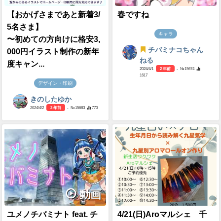
【おかげさまであと新着3/
春ですね
5名さま】
キャラ
〜初めての方向けに格安3,
チバミナコちゃん
000円イラスト制作の新年
ねる
度キャン...
2024/4/1
2 年前
- №15674
1617
デザイン・印刷
きのしたゆか
2024/4/2
2 年前
- №15683
770
動画
ユメノチバミナト feat. チ
4/21(日)Aroマルシェ 千