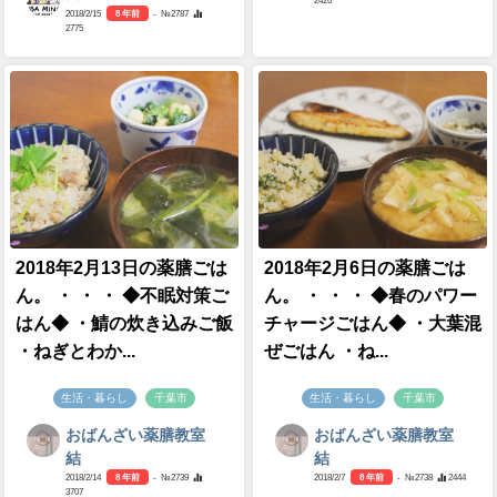
2426
2018/2/15
8 年前
- №2787
2775
2018年2月13日の薬膳ごは
2018年2月6日の薬膳ごは
ん。 ・ ・ ・ ◆不眠対策ご
ん。 ・ ・ ・ ◆春のパワー
はん◆ ・鯖の炊き込みご飯
チャージごはん◆ ・大葉混
・ねぎとわか...
ぜごはん ・ね...
生活・暮らし
千葉市
生活・暮らし
千葉市
おばんざい薬膳教室
おばんざい薬膳教室
結
結
2018/2/14
8 年前
- №2739
2018/2/7
8 年前
- №2738
2444
3707