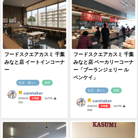
フードスクエアカスミ 千葉
フードスクエアカスミ 千葉
みなと店 イートインコーナ
みなと店 ベーカリーコーナ
ー
ー「ブーランジェリー ル
ベンケイ」
生活・暮らし
幸町
生活・暮らし
幸町
caretaker
2018/2/16
8 年前
- №2745
caretaker
5321
2018/2/16
8 年前
- №2746
6638