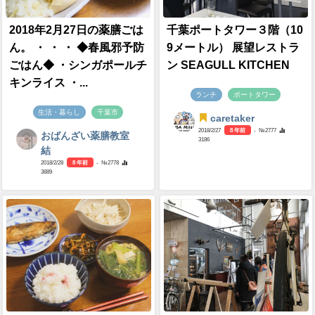
2018年2月27日の薬膳ごは
千葉ポートタワー３階（10
ん。 ・ ・ ・ ◆春風邪予防
9メートル） 展望レストラ
ごはん◆ ・シンガポールチ
ン SEAGULL KITCHEN
キンライス ・...
ランチ
ポートタワー
生活・暮らし
千葉市
caretaker
2018/2/27
8 年前
- №2777
おばんざい薬膳教室
3186
結
2018/2/28
8 年前
- №2778
3889