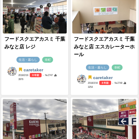
フードスクエアカスミ 千葉
フードスクエアカスミ 千葉
みなと店 レジ
みなと店 エスカレーターホ
ール
生活・暮らし
幸町
生活・暮らし
幸町
caretaker
2018/2/16
8 年前
- №2747
caretaker
3976
2018/2/16
8 年前
- №2748
3254