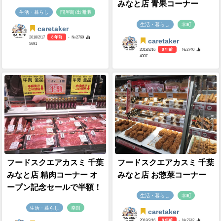
みなと店 青果コーナー
生活・暮らし
問屋町/出洲港
生活・暮らし
幸町
caretaker
2018/2/17
8 年前
- №2769
caretaker
5691
2018/2/16
8 年前
- №2740
4007
フードスクエアカスミ 千葉
フードスクエアカスミ 千葉
みなと店 精肉コーナー オ
みなと店 お惣菜コーナー
ープン記念セールで半額！
生活・暮らし
幸町
生活・暮らし
幸町
caretaker
2018/2/16
8 年前
- №2742