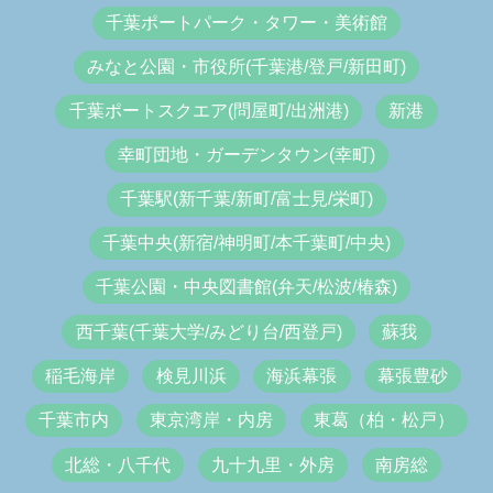
千葉ポートパーク・タワー・美術館
みなと公園・市役所(千葉港/登戸/新田町)
千葉ポートスクエア(問屋町/出洲港)
新港
幸町団地・ガーデンタウン(幸町)
千葉駅(新千葉/新町/富士見/栄町)
千葉中央(新宿/神明町/本千葉町/中央)
千葉公園・中央図書館(弁天/松波/椿森)
西千葉(千葉大学/みどり台/西登戸)
蘇我
稲毛海岸
検見川浜
海浜幕張
幕張豊砂
千葉市内
東京湾岸・内房
東葛（柏・松戸）
北総・八千代
九十九里・外房
南房総