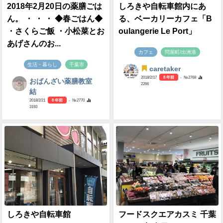
2018年2月20日の薬膳ごは
しろきや自転車館内にあ
ん。 ・ ・ ・ ◆春ごはん◆
る、ベーカリーカフェ「B
・さくらご飯 ・小松菜とお
oulangerie Le Port」
あげさんのお...
カフェ
問屋町/出洲港
生活・暮らし
千葉市
caretaker
2018/2/17
8 年前
- №2768
おばんざい薬膳教室
2266
結
2018/2/21
8 年前
- №2770
3193
しろきや自転車館
フードスクエアカスミ 千葉