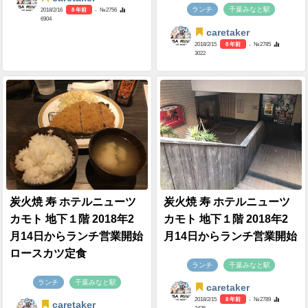
ランチ
千葉みなと駅
2018/2/16
8 年前
- №2756
6904
caretaker
2018/2/15
8 年前
- №2785
3022
炭火焼 寿 ホテルニューツ
炭火焼 寿 ホテルニューツ
カモト 地下１階 2018年2
カモト 地下１階 2018年2
月14日からランチ営業開始
月14日からランチ営業開始
ロースカツ定食
ランチ
千葉みなと駅
ランチ
千葉みなと駅
caretaker
2018/2/15
8 年前
- №2789
caretaker