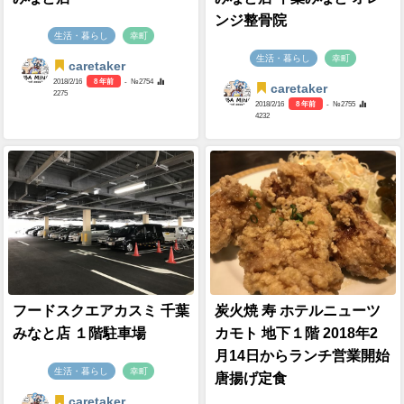
ンジ整骨院
生活・暮らし
幸町
生活・暮らし
幸町
caretaker
2018/2/16
8 年前
- №2754
caretaker
2275
2018/2/16
8 年前
- №2755
4232
フードスクエアカスミ 千葉
炭火焼 寿 ホテルニューツ
みなと店 １階駐車場
カモト 地下１階 2018年2
月14日からランチ営業開始
生活・暮らし
幸町
唐揚げ定食
caretaker