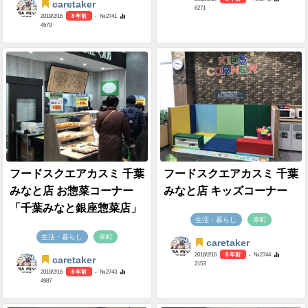
caretaker
6271
2018/2/16
8 年前
- №2741
4579
フードスクエアカスミ 千葉
フードスクエアカスミ 千葉
みなと店 お惣菜コーナー
みなと店 キッズコーナー
「千葉みなと銀座惣菜店」
生活・暮らし
幸町
生活・暮らし
幸町
caretaker
2018/2/16
8 年前
- №2744
caretaker
2153
2018/2/16
8 年前
- №2743
4987