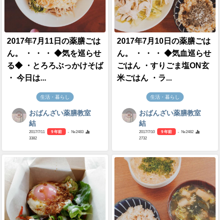
2017年7月11日の薬膳ごは
2017年7月10日の薬膳ごは
ん。 ・ ・ ・ ◆気を巡らせ
ん。 ・ ・ ・ ◆気血巡らせ
る◆ ・とろろぶっかけそば
ごはん ・すりごま塩ON玄
・ 今日は...
米ごはん ・ラ...
生活・暮らし
生活・暮らし
おばんざい薬膳教室
おばんざい薬膳教室
結
結
2017/7/11
9 年前
- №2483
2017/7/10
9 年前
- №2482
3382
2732