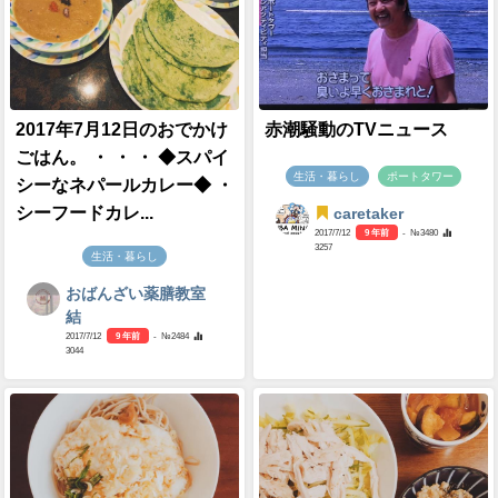
2017年7月12日のおでかけ
赤潮騒動のTVニュース
ごはん。 ・ ・ ・ ◆スパイ
生活・暮らし
ポートタワー
シーなネパールカレー◆ ・
シーフードカレ...
caretaker
2017/7/12
9 年前
- №3480
3257
生活・暮らし
おばんざい薬膳教室
結
2017/7/12
9 年前
- №2484
3044