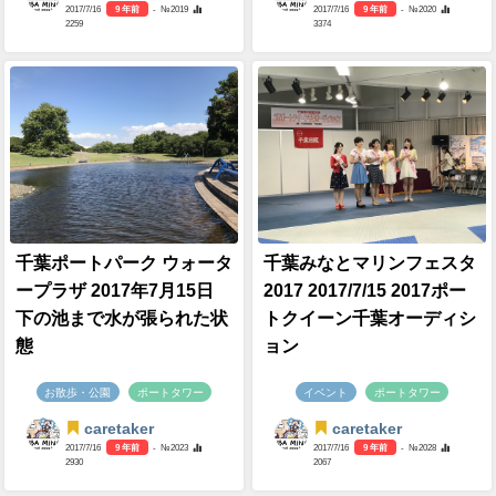
2017/7/16
9 年前
- №2019
2017/7/16
9 年前
- №2020
2259
3374
千葉ポートパーク ウォータ
千葉みなとマリンフェスタ
ープラザ 2017年7月15日
2017 2017/7/15 2017ポー
下の池まで水が張られた状
トクイーン千葉オーディシ
態
ョン
お散歩・公園
ポートタワー
イベント
ポートタワー
caretaker
caretaker
2017/7/16
9 年前
- №2023
2017/7/16
9 年前
- №2028
2930
2067