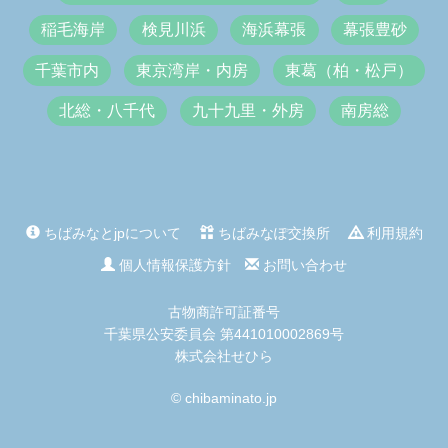
稲毛海岸
検見川浜
海浜幕張
幕張豊砂
千葉市内
東京湾岸・内房
東葛（柏・松戸）
北総・八千代
九十九里・外房
南房総
ちばみなとjpについて
ちばみなぽ交換所
利用規約
個人情報保護方針
お問い合わせ
古物商許可証番号
千葉県公安委員会 第441010002869号
株式会社せひら
© chibaminato.jp