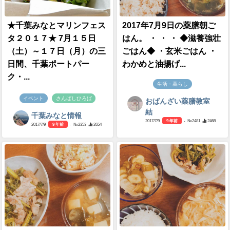
★千葉みなとマリンフェス
2017年7月9日の薬膳朝ご
タ２０１７★ 7月１５日
はん。 ・ ・ ・ ◆滋養強壮
（土）～１７日（月）の三
ごはん◆ ・玄米ごはん ・
日間、千葉ポートパー
わかめと油揚げ...
ク・...
生活・暮らし
イベント
さんばしひろば
おばんざい薬膳教室
結
千葉みなと情報
2017/7/9
9 年前
- №2481
2468
2017/7/9
9 年前
- №2353
2654