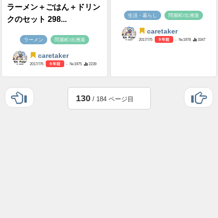
ラーメン＋ごはん＋ドリン
生活・暮らし
問屋町/出洲港
クのセット 298...
caretaker
ラーメン
問屋町/出洲港
2017/7/5
9 年前
- №1978
3347
caretaker
2017/7/5
9 年前
- №1975
2239
130
/ 184 ページ目