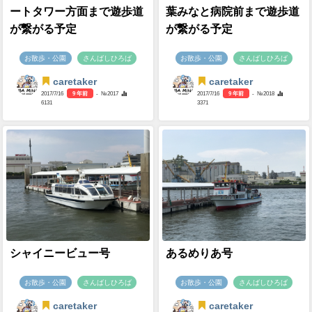
ートタワー方面まで遊歩道
葉みなと病院前まで遊歩道
が繋がる予定
が繋がる予定
お散歩・公園
さんばしひろば
お散歩・公園
さんばしひろば
caretaker
caretaker
2017/7/16
9 年前
- №2017
2017/7/16
9 年前
- №2018
6131
3371
シャイニービュー号
あるめりあ号
お散歩・公園
さんばしひろば
お散歩・公園
さんばしひろば
caretaker
caretaker