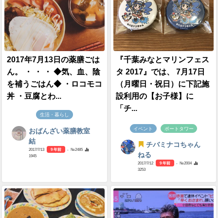
2017年7月13日の薬膳ごは
『千葉みなとマリンフェス
ん。 ・ ・ ・ ◆気、血、陰
タ 2017』では、 7月17日
を補うごはん◆ ・ロコモコ
（月曜日・祝日）に下記施
丼 ・豆腐とわ...
設利用の【お子様】に
「チ...
生活・暮らし
イベント
ポートタワー
おばんざい薬膳教室
結
チバミナコちゃん
2017/7/13
9 年前
- №2485
ねる
1945
2017/7/12
9 年前
- №2004
3253