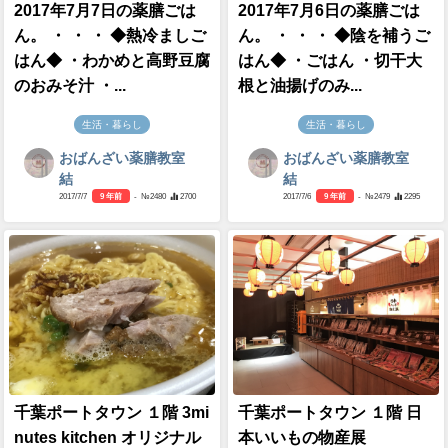
2017年7月7日の薬膳ごは
2017年7月6日の薬膳ごは
ん。 ・ ・ ・ ◆熱冷ましご
ん。 ・ ・ ・ ◆陰を補うご
はん◆ ・わかめと高野豆腐
はん◆ ・ごはん ・切干大
のおみそ汁 ・...
根と油揚げのみ...
生活・暮らし
生活・暮らし
おばんざい薬膳教室
おばんざい薬膳教室
結
結
2017/7/7
9 年前
- №2480
2700
2017/7/6
9 年前
- №2479
2295
千葉ポートタウン １階 3mi
千葉ポートタウン １階 日
nutes kitchen オリジナル
本いいもの物産展