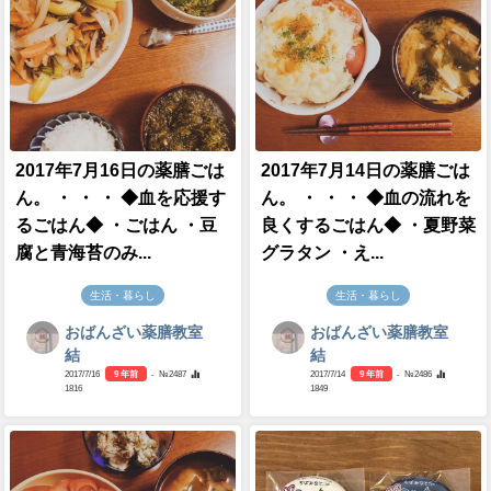
2017年7月16日の薬膳ごは
2017年7月14日の薬膳ごは
ん。 ・ ・ ・ ◆血を応援す
ん。 ・ ・ ・ ◆血の流れを
るごはん◆ ・ごはん ・豆
良くするごはん◆ ・夏野菜
腐と青海苔のみ...
グラタン ・え...
生活・暮らし
生活・暮らし
おばんざい薬膳教室
おばんざい薬膳教室
結
結
2017/7/16
9 年前
- №2487
2017/7/14
9 年前
- №2486
1816
1849