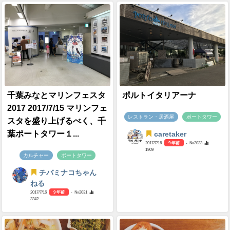
千葉みなとマリンフェスタ
ポルトイタリアーナ
2017 2017/7/15 マリンフェ
レストラン・居酒屋
ポートタワー
スタを盛り上げるべく、千
葉ポートタワー１...
caretaker
2017/7/16
9 年前
- №2033
1909
カルチャー
ポートタワー
チバミナコちゃん
ねる
2017/7/16
9 年前
- №2031
3342