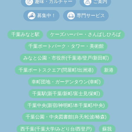
趣味・カルチャー
ご案内
募集中！
専門サービス
千葉みなと駅
ケーズハーバー・さんばしひろば
千葉ポートパーク・タワー・美術館
みなと公園・市役所(千葉港/登戸/新田町)
千葉ポートスクエア(問屋町/出洲港)
新港
幸町団地・ガーデンタウン(幸町)
千葉駅(新千葉/新町/富士見/栄町)
千葉中央(新宿/神明町/本千葉町/中央)
千葉公園・中央図書館(弁天/松波/椿森)
西千葉(千葉大学/みどり台/西登戸)
蘇我