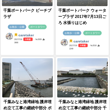
千葉ポートパーク ビーチプ
千葉ポートパーク ウォータ
ラザ
ープラザ 2017年7月13日ご
ろ 水張りはじめ
お散歩・公園
ポートタワー
お散歩・公園
ポートタワー
caretaker
2017/7/16
9 年前
- №2009
caretaker
3666
2017/7/16
9 年前
- №2016
2249
千葉みなと港湾緑地 護岸埋
千葉みなと港湾緑地 護岸埋
め立て工事の継続中部分 ポ
め立て工事の継続中部分 千