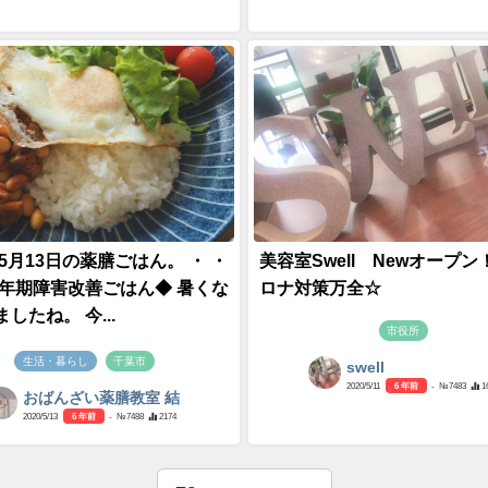
年5月13日の薬膳ごはん。 ・ ・
美容室Swell Newオープン
更年期障害改善ごはん◆ 暑くな
ロナ対策万全☆
したね。 今...
市役所
生活・暮らし
千葉市
swell
2020/5/11
6 年前
- №7483
1
おばんざい薬膳教室 結
2020/5/13
6 年前
- №7488
2174