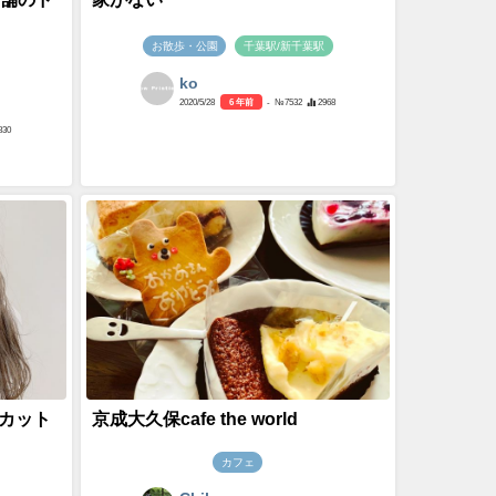
お散歩・公園
千葉駅/新千葉駅
ko
2020/5/28
6 年前
- №7532
2968
830
カット
京成大久保cafe the world
カフェ