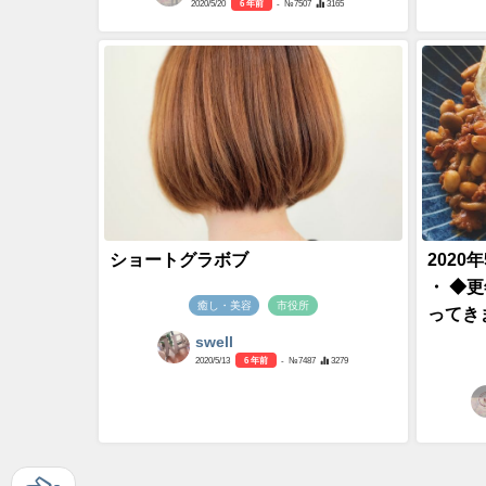
2020/5/20
6 年前
- №7507
3165
ショートグラボブ
2020
・ ◆
癒し・美容
市役所
ってきま
swell
2020/5/13
6 年前
- №7487
3279