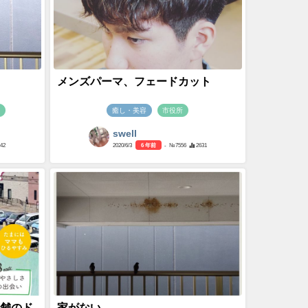
メンズパーマ、フェードカット
駅
癒し・美容
市役所
swell
842
2020/6/3
6 年前
- №7556
2631
店舗のド
家がない