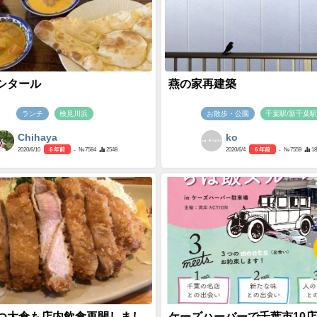
シタール
燕の家再建築
ランチ
検見川浜
お散歩・公園
千葉駅/新千葉
Chihaya
ko
2020/6/10
6 年前
- №7584
2548
2020/6/4
6 年前
- №7559
1
つ大倉も店内飲食再開しまし
ケーズハーバーで千葉市10