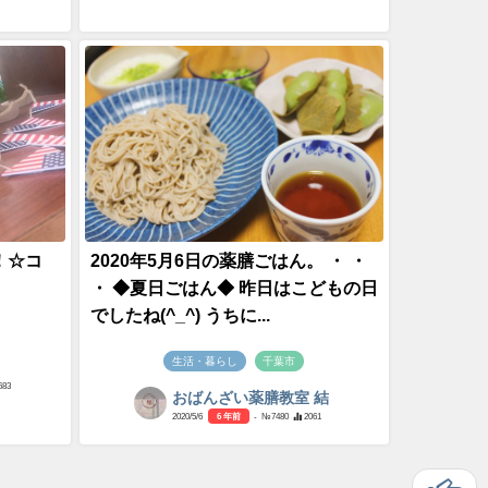
！☆コ
2020年5月6日の薬膳ごはん。 ・ ・
・ ◆夏日ごはん◆ 昨日はこどもの日
でしたね(^_^) うちに...
生活・暮らし
千葉市
683
おばんざい薬膳教室 結
2020/5/6
6 年前
- №7480
2061