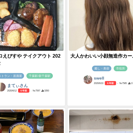
えびすや テイクアウト 202
大人かわいい小顔無造作カー
2
癒し・美容
市役所
ストラン・居酒屋
千葉駅/新千葉駅
swell
2020/6/10
6 年前
- №7585
1
まてぃさん
2020/6/12
6 年前
- №7597
3350