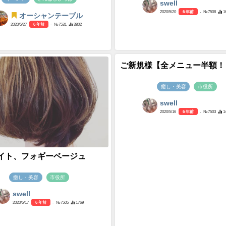
swell
2020/5/20
6 年前
- №7508
1
オーシャンテーブル
2020/5/27
6 年前
- №7531
3802
ご新規様【全メニュー半額！
癒し・美容
市役所
swell
2020/5/16
6 年前
- №7503
1
イト、フォギーベージュ
癒し・美容
市役所
swell
2020/5/17
6 年前
- №7505
1769