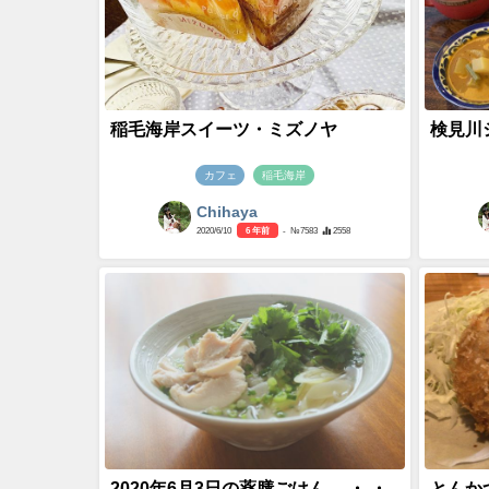
稲毛海岸スイーツ・ミズノヤ
検見川
カフェ
稲毛海岸
Chihaya
2020/6/10
6 年前
- №7583
2558
2020年6月3日の薬膳ごはん。 ・ ・
とんか