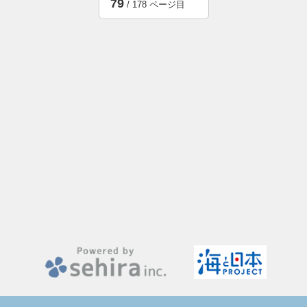
79
/ 178 ページ目