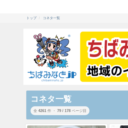
トップ
コネタ一覧
コネタ一覧
全
4261
件 ・
79 / 178
ページ目