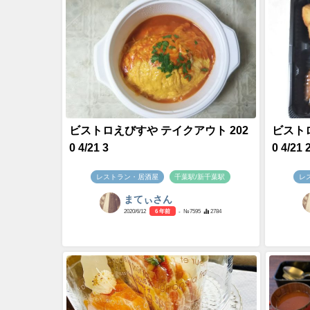
ビストロえびすや テイクアウト 202
ビストロ
0 4/21 3
0 4/21 
レストラン・居酒屋
千葉駅/新千葉駅
レ
まてぃさん
2020/6/12
6 年前
- №7595
2784