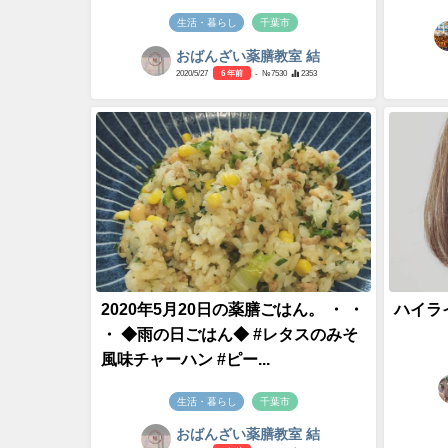
生活・暮らし
千葉市
おばんざい薬膳教室 結
2020/5/27
6 年前
- №7530
2353
2020年5月20日の薬膳ごはん。 ・ ・
ハイラ
・ ◆雨の日ごはん◆ #レタスのみそ
風味チャーハン #ピー...
生活・暮らし
千葉市
おばんざい薬膳教室 結