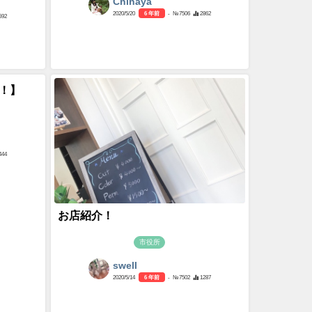
Chihaya
2020/5/20
6 年前
- №7506
2862
692
！】
444
お店紹介！
市役所
swell
2020/5/14
6 年前
- №7502
1287