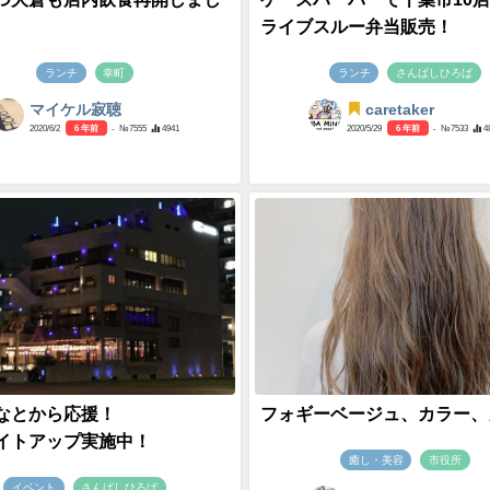
ライブスルー弁当販売！
ランチ
幸町
ランチ
さんばしひろば
マイケル寂聴
caretaker
2020/6/2
6 年前
- №7555
4941
2020/5/29
6 年前
- №7533
4
なとから応援！
フォギーベージュ、カラー、
イトアップ実施中！
癒し・美容
市役所
イベント
さんばしひろば