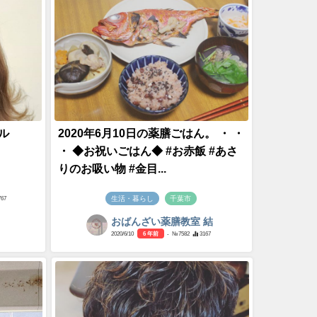
ル
2020年6月10日の薬膳ごはん。 ・ ・
・ ◆お祝いごはん◆ #お赤飯 #あさ
りのお吸い物 #金目...
生活・暮らし
千葉市
767
おばんざい薬膳教室 結
2020/6/10
6 年前
- №7582
3167