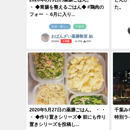
・ ◆胃腸を整えるごはん◆ #鶏肉の
た。
フォー ・ 6月に入り...
生活・暮らし
千葉市
おばんざい薬膳教室 結
2020/6/3
6 年前
- №7558
2919
2020年5月27日の薬膳ごはん。 ・ ・
千葉み
・ ◆作り置きシリーズ◆ 前にも作り
特別ラ
置きシリーズを投稿し...