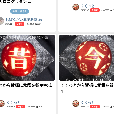
ロニグラタン ...
くくっと
2020/11/3
5 年前
- №8226
1
生活・暮らし
おばんざい薬膳教室 結
2020/11/4
5 年前
- №8250
2364
から皆様に元気を😆❤️Vo.1
くくっとから皆様に元気を😆❤️
4
くくっと
くくっと
2020/11/3
5 年前
- №8232
2515
2020/11/3
5 年前
- №8233
2