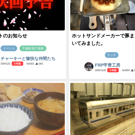
トのお知らせ
ホットサンドメーカーで豚ま
いてみました。
イベント
千葉駅/新千葉駅
ランチ
チャーキーと愉快な仲間たち
2020/12/2
5 年前
- №8321
1501
FRP甲冑工房
2020/11/28
5 年前
- №8304