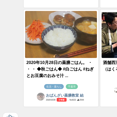
2020年10月28日の薬膳ごはん。 ・
酒舗西
・ ・ ◆秋ごはん◆ #白ごはん #ねぎ
（はく
とお豆腐のおみそ汁 ...
生活・暮らし
千葉市
おばんざい薬膳教室 結
2020/10/28
5 年前
- №8222
2544