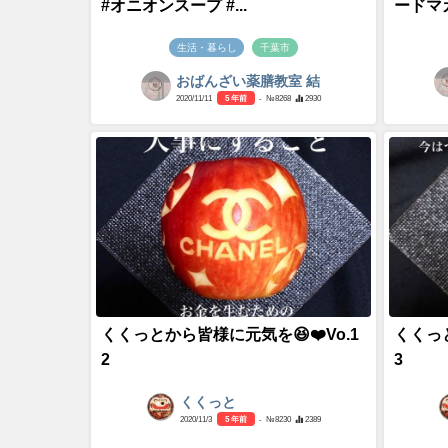
#オニオンスープ #...
ードマカ
生活・暮らし
千葉市
おばんざい薬膳教室 結
2020/11/11
5 年前
- №8268
2930
くくっとから皆様に元気を😆❤️Vo.1
くくっと
2
3
くくっと
2020/11/3
5 年前
- №8230
2389