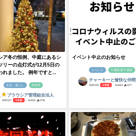
シア冬の恒例、中庭にあるシ
イベント中止のお知らせ
ツリーの点灯式が12月5日の
イベント
千葉駅/新千葉駅
れました。 例年ですと...
チャーキーと愉快な仲間
生活・暮らし
市役所
2020/12/6
5 年前
- №8324
2277
ブラウシア管理組合法人
2020/12/7
5 年前
- №8331
2738