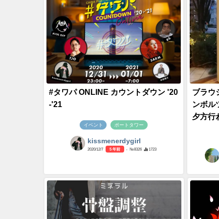
#タワパ ONLINE カウントダウン '20
ブラウ
-'21
ンボル
夕方行わ
イベント
ポートタワー
kissmenerdygirl
2020/12/7
5 年前
- №8326
1723