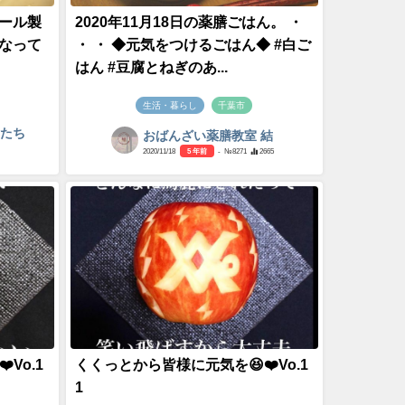
ール製
2020年11月18日の薬膳ごはん。 ・
なって
・ ・ ◆元気をつけるごはん◆ #白ご
はん #豆腐とねぎのあ...
生活・暮らし
千葉市
間たち
おばんざい薬膳教室 結
2020/11/18
5 年前
- №8271
2665
Vo.1
くくっとから皆様に元気を😆❤️Vo.1
1