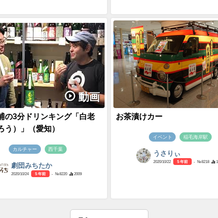
動画
浦の3分ドリンキング「白老
お茶漬けカー
ろう）」（愛知）
イベント
稲毛海岸駅
カルチャー
西千葉
うさりぃ
2020/10/22
5 年前
- №8218
劇団みちたか
2020/10/24
5 年前
- №8220
2009