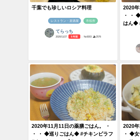
千葉でも珍しいロシア料理
2020
・ ・
レストラン・居酒屋
市役所
はん◆ 
てらっち
2020/11/27
5 年前
- №8303
2576
2020年11月11日の薬膳ごはん。 ・
2020
・ ・ ◆巡りごはん◆ #チキンピラフ
・ ◆