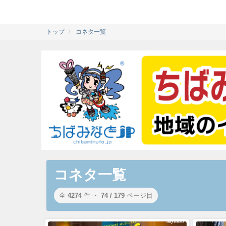
トップ
コネタ一覧
コネタ一覧
全
4274
件 ・
74 / 179
ページ目