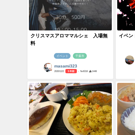
クリスマスアロママルシェ 入場無
イベン
料
イベント
千葉市
masami323
2020/12/2
5 年前
- №8318
1448