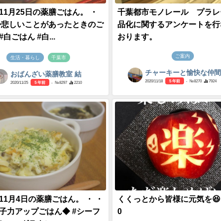
年11月25日の薬膳ごはん。 ・
千葉都市モノレール プラレ
 ◆悲しいことがあったときのご
品化に関するアンケートを行
#白ごはん #白...
おります。
ご案内
生活・暮らし
千葉市
チャーキーと愉快な仲
おばんざい薬膳教室 結
2020/11/18
5 年前
- №8270
7924
2020/11/25
5 年前
- №8297
2210
年11月4日の薬膳ごはん。 ・ ・
くくっとから皆様に元気を😆❤️
女子力アップごはん◆ #シーフ
0