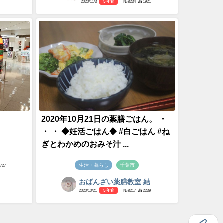
2020/11/3
5 年前
- №8234
1921
2020年10月21日の薬膳ごはん。 ・
・ ・ ◆妊活ごはん◆ #白ごはん #ね
ぎとわかめのおみそ汁 ...
生活・暮らし
千葉市
1727
おばんざい薬膳教室 結
2020/10/21
5 年前
- №8217
2239