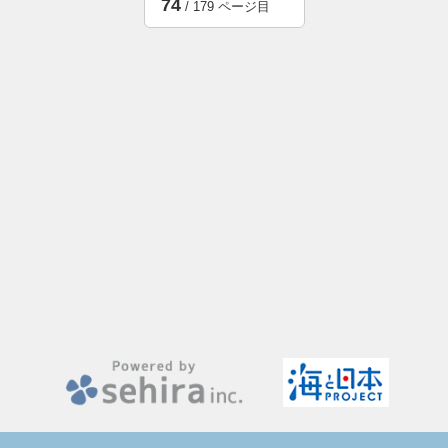
74
/ 179 ページ目