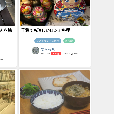
んを焼
千葉でも珍しいロシア料理
レストラン・居酒屋
市役所
てらっち
2020/11/27
5 年前
- №8302
3557
1698