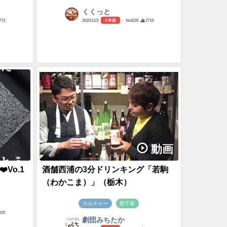
くくっと
773
2020/11/3
5 年前
- №8228
2719
動画
Vo.1
酒舗西浦の3分ドリンキング「若駒
（わかこま）」（栃木）
カルチャー
西千葉
620
劇団みちたか