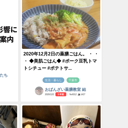
2020年12月2日の薬膳ごはん。 ・ ・
・ ◆美肌ごはん◆ #ポーク豆乳トマ
トシチュー #ポテトサ...
たち
生活・暮らし
千葉市
おばんざい薬膳教室 結
2020/12/2
5 年前
- №8312
1427